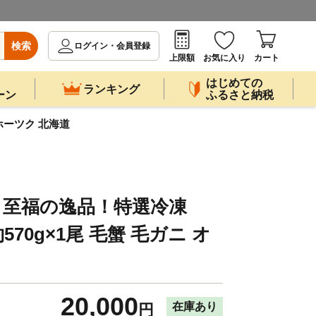
検索
ログイン・会員登録
上限額
お気に入り
カート
はじめての
ランキング
ーン
ふるさと納税
ホーツク 北海道
】至福の逸品！特選冷凍
70g×1尾 毛蟹 毛ガニ オ
20,000
在庫あり
円