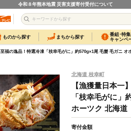
令和８年熊本地震 災害支援寄付受付について
番組･特集
ものから探す
まちから探す
キャンペ
至福の逸品！特選冷凍「枝幸毛がに」約570g×1尾 毛蟹 毛ガニ オ
北海道 枝幸町
【漁獲量日本一
「枝幸毛がに」約5
ホーツク 北海道
寄付金額