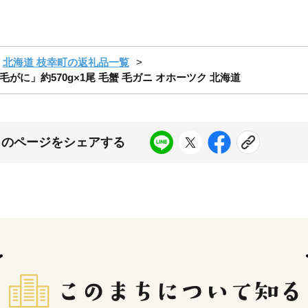
北海道 枝幸町の返礼品一覧
に」約570g×1尾 毛蟹 毛ガニ オホーツク 北海道
このページをシェアする