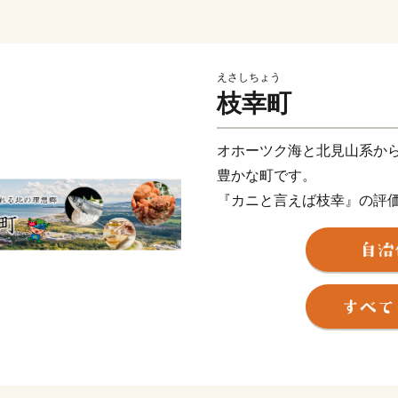
えさしちょう
枝幸町
オホーツク海と北見山系か
豊かな町です。
『カニと言えば枝幸』の評
鮭などの海の幸、はちみつ
また、カニの町枝幸が作っ
テキスト、動画でご用意し
覧ください！
■ワンストップ特例申請の