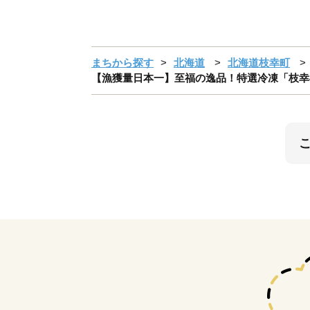
まちから探す
北海道
北海道枝幸町
【漁獲量日本一】至福の逸品！特選冷凍「枝幸毛が