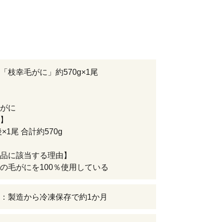
「枝幸毛がに」約570g×1尾
がに
】
後×1尾 合計約570g
品に該当する理由】
の毛がにを100％使用している
：製造から冷凍保存で約1か月