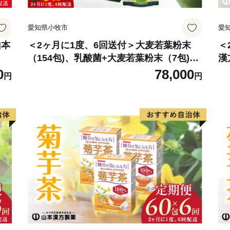
※ご自宅にプリンター等の
望される場合は、お手数で
愛知県小牧市
愛
第、記載されている案内窓
山本
＜2ヶ月に1度、6回送付＞大麦若葉粉末
＜
（154包)、乳酸菌+大麦若葉粉末（7包)
漢
山本漢方 定期便
0
78,000
円
円