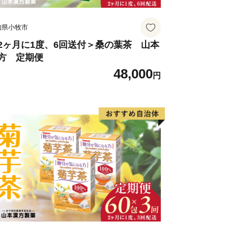
印刷環境がなく、紙の申請書の郵送を希
すが「受領証明書（はがき）」が届き次
知県小牧市
口までお申し付けください。
2ヶ月に1度、6回送付＞桑の葉茶 山本
方 定期便
48,000
円