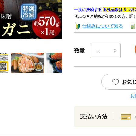
一度に決済する
返礼品数は３つ以
🔰ふるさと納税が初めての方、詳
仕組みについて知る
数量
お気
お
支払い方法