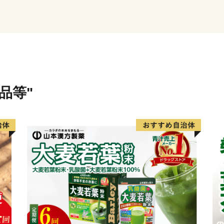
当自治体では、持続可能な
ーレス化の推進と、皆様か
く地域の未来を担う事業（
元するため、紙の申請書の
（オンライン）」での受付
ワンストップ特例申請を希
記載した**「受領証明書（
品等"
はがきが届きましたら、以
申し上げます。
1. オンラインで申請する
スマートフォンアプリ「I
バーカードをかざすだけで
了します。
2. ご自身でダウンロード
「ふるまど」等のサイトよ
付書類を同封の上、自治体