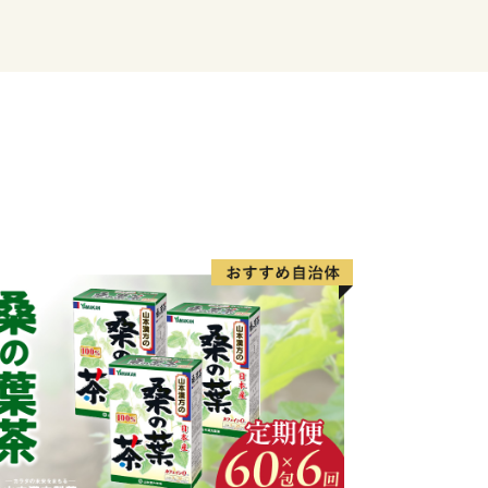
社会の実現（SDGs）に向けたペーパ
らいただいた貴重な寄附金を1円でも多
子育て支援やまちづくりなど）へ直接還
一斉郵送を廃止し、原則「ペーパーレス
とさせていただいております。
望された方には、後日、手続き方法を
圧着はがき）」**をお送りいたします。
下のいずれかの方法でお手続きをお願い
（推奨・最短1分）
AM（アイアム）」を利用し、マイナン
、紙の提出や切手不要で即座に申請が完
して郵送する
り申請書をダウンロード・印刷し、添
へ郵送してください。