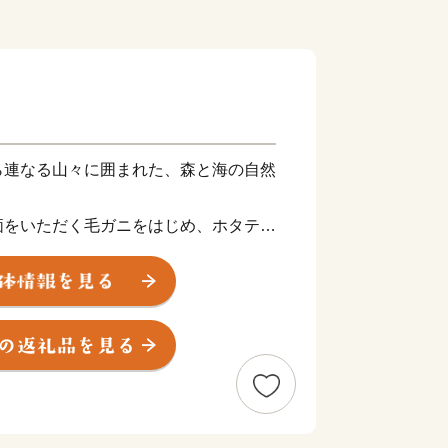
ら連なる山々に囲まれた、森と海の自然
価をいただく毛ガニをはじめ、ホタテや
や山菜などの山の幸に恵まれています。
た毛がにの食べ方講座『毛ガニ道場』を
ています。枝幸町ホームページでぜひご
ペーパーレス化について