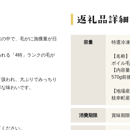
道の中で、毛がに漁獲量が日
容量
特選冷凍
れる「4特」ランクの毛が
【名称】
ボイル毛
【内容量
570g前
て扱われ、大ぶりでみっちり
厚な味わいです。
【地場産
枝幸町産
消費期限
賞味期限
てください。