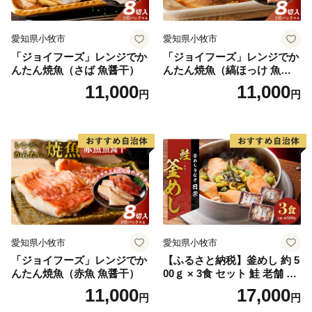
愛知県小牧市
愛知県小牧市
「ジョイフーズ」レンジでか
「ジョイフーズ」レンジでか
んたん焼魚（さば 魚醤干）
んたん焼魚（縞ほっけ 魚醤
干）
11,000
11,000
円
円
愛知県小牧市
愛知県小牧市
「ジョイフーズ」レンジでか
【ふるさと納税】釜めし 約 5
んたん焼魚（赤魚 魚醤干）
00ｇ × 3食 セット 鮭 老舗 急
速冷凍 レンチン 時短 簡単調
11,000
17,000
円
円
理 食品 加工品 海鮮 手作り