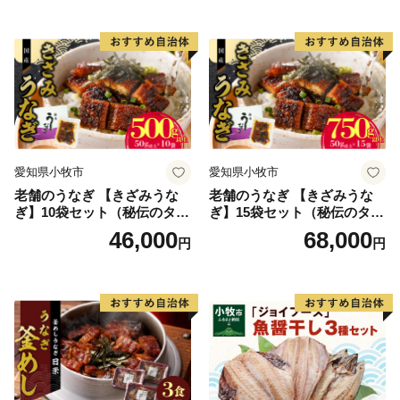
ほくほく ご飯 お弁当 おにぎ
り お茶漬け お取り寄せ お取
り寄せグルメ 愛知県 小牧市
送料無料
愛知県小牧市
愛知県小牧市
老舗のうなぎ 【きざみうな
老舗のうなぎ 【きざみうな
ぎ】10袋セット（秘伝のタレ
ぎ】15袋セット（秘伝のタレ
付）
付）
46,000
68,000
円
円