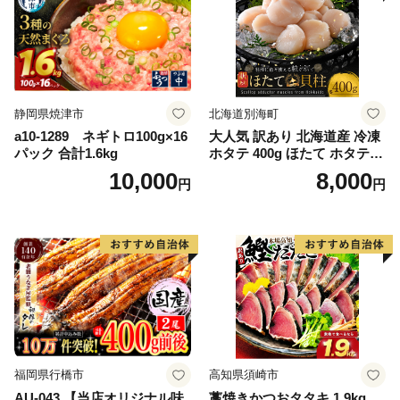
静岡県焼津市
北海道別海町
a10-1289 ネギトロ100g×16
大人気 訳あり 北海道産 冷凍
パック 合計1.6kg
ホタテ 400g ほたて ホタテ
帆立 貝柱 海鮮 魚介類 刺身
10,000
8,000
円
円
大粒 天然 海鮮 ランキング 大
人気 人気 おすすめ 訳あり ）
福岡県行橋市
高知県須崎市
AU-043 【当店オリジナル味
藁焼きかつおタタキ 1.9kg