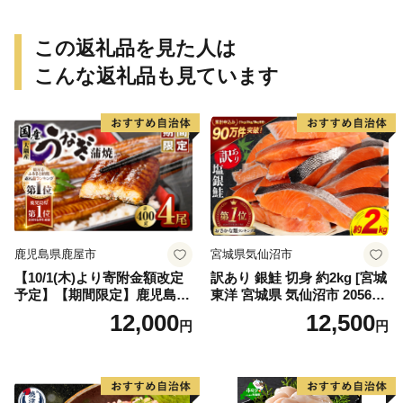
この返礼品を見た人は
こんな返礼品も見ています
鹿児島県鹿屋市
宮城県気仙沼市
【10/1(木)より寄附金額改定
訳あり 銀鮭 切身 約2kg [宮城
予定】【期間限定】鹿児島県
東洋 宮城県 気仙沼市 205649
大隅産うなぎ蒲焼4尾（400
91] 鮭 魚介類 海鮮 訳アリ 規
12,000
12,500
円
円
g） KN007-023
格外 不揃い さけ サケ 鮭切身
シャケ 切り身 冷凍 家庭用 お
かず 弁当 支援 サーモン 銀鮭
切り身 魚 わけあり