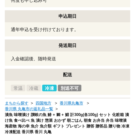
何度も申し込み可
申込期日
通年申込を受け付けております。
発送期日
入金確認後、随時発送
配送
常温
冷蔵
冷凍
別送不可
まちから探す
四国地方
香川県丸亀市
香川県 丸亀市の返礼品一覧
漬魚 味噌漬け 讃岐の魚 鰆 + 鯛 + 鯖 計300g(各100g) セット 化粧箱 漬
け魚 食べ比べ 魚 漬け 惣菜 おかず 朝ごはん 朝食 お弁当 弁当 味噌漬
海産物 海の幸 魚介 魚介類 ギフト プレゼント 贈答 贈答品 贈り物 冷凍
冷凍配送 香川県 香川 丸亀