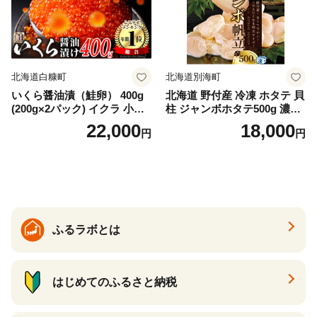
納税 ふるさとチョイス チョ
イス 北海道 白糠町
北海道白糠町
北海道別海町
いくら醤油漬（鮭卵） 400g
北海道 野付産 冷凍 ホタテ 貝
(200g×2パック) イクラ 小分
柱 ジャンボホタテ500g 濃厚
け いくら醤油漬 鮭いくら い
な旨味と甘み （ほたて ホタ
22,000
18,000
円
円
くら醤油漬け 鮭 鮭卵 ikura
テ 帆立 貝柱 ホタテ貝柱 大玉
醤油いくら 冷凍いくら いく
大粒 北海道 別海 野付 ふるさ
ら北海道 醤油鮭いくら 人気
と納税）
大好評品 北海道 白糠町
ふるラボとは
はじめてのふるさと納税