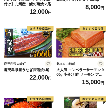
付け】九州産・鰻の蒲焼２尾
8,000
円
12,000
円
鹿児島県大崎町
北海道白糠町
鹿児島県産うなぎ長蒲焼4尾
大人気 エンペラーサーモン 9
00g 小分け 鮭 サーモン アト
22,000
円
ランティックサーモン 水産
15,000
円
庁長官賞 受賞 さけ シャケ し
ゃけ sake カルパッチョ ソテ
ー レアステーキ 人気 高級 大
満足 美味しい 贈答 生食用 刺
身 お刺身 刺し身 魚介類 海鮮
冷凍 厚切り 薄切り ふるさと