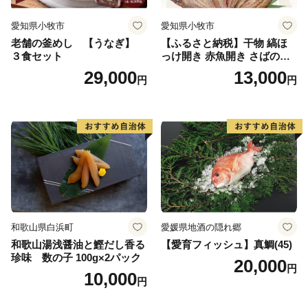
愛知県小牧市
愛知県小牧市
老舗の釜めし 【うなぎ】
【ふるさと納税】干物 縞ほ
３食セット
っけ開き 赤魚開き さばの開
き 魚醤干し 3種 セット 詰め
29,000
13,000
円
円
合わせ 魚 おかず 肉厚 おいし
い さば 赤魚 縞ホッケ ジョイ
フーズ 魚貝類 お取り寄せ お
取り寄せグルメ 魚醤 ナンプ
ラー 愛知県 小牧市 冷凍 送料
無料
和歌山県白浜町
愛媛県地酒の隠れ郷
和歌山湯浅醤油と鰹だし香る
【愛育フィッシュ】真鯛(45)
珍味 数の子 100g×2パック
20,000
円
10,000
円