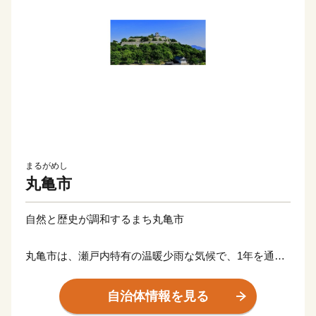
まるがめし
丸亀市
自然と歴史が調和するまち丸亀市
丸亀市は、瀬戸内特有の温暖少雨な気候で、1年を通じ
て暮らしやすく、美しい瀬戸内海、讃岐平野に広がるの
どかな田園風景など、自然と歴史文化が融合したまちで
自治体情報を見る
す。高さ日本一の石垣の上に鎮座して400年の歴史を刻