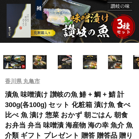
香川県 丸亀市
漬魚 味噌漬け 讃岐の魚 鰆 + 鯛 + 鯖 計
300g(各100g) セット 化粧箱 漬け魚 食べ
比べ 魚 漬け 惣菜 おかず 朝ごはん 朝食
お弁当 弁当 味噌漬 海産物 海の幸 魚介 魚
介類 ギフト プレゼント 贈答 贈答品 贈り