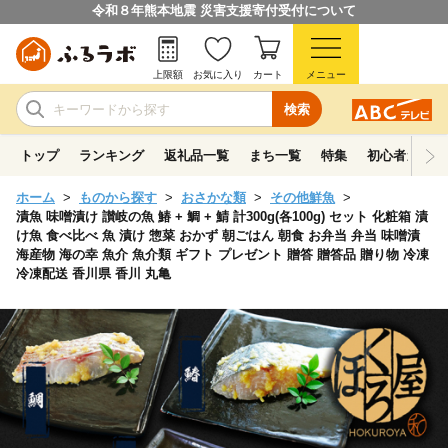
令和８年熊本地震 災害支援寄付受付について
上限額
お気に入り
カート
メニュー
検索
トップ
ランキング
返礼品一覧
まち一覧
特集
初心者ガイド
ホーム
ものから探す
おさかな類
その他鮮魚
漬魚 味噌漬け 讃岐の魚 鰆 + 鯛 + 鯖 計300g(各100g) セット 化粧箱 漬
け魚 食べ比べ 魚 漬け 惣菜 おかず 朝ごはん 朝食 お弁当 弁当 味噌漬
海産物 海の幸 魚介 魚介類 ギフト プレゼント 贈答 贈答品 贈り物 冷凍
冷凍配送 香川県 香川 丸亀