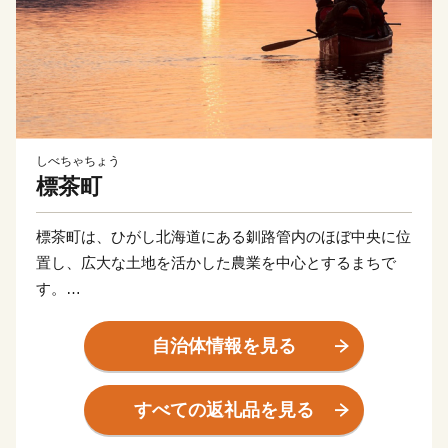
しべちゃちょう
標茶町
標茶町は、ひがし北海道にある釧路管内のほぼ中央に位
置し、広大な土地を活かした農業を中心とするまちで
す。
釧路湿原国立公園と阿寒摩周国立公園、厚岸霧多布昆布
森国定公園の大自然に囲まれており、貴重な動植物の生
自治体情報を見る
息地となっています。日本有数の敷地面積を誇る「標茶
町育成牧場」内の多和平展望台からは、360°の地平線が
すべての返礼品を見る
見渡せ、また、町内には多数の温泉施設が点在しており
ます。