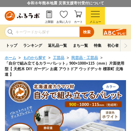
令和８年熊本地震 災害支援寄付受付について
上限額
お気に入り
カート
メニュー
検索
トップ
ランキング
返礼品一覧
まち一覧
特集
初心者ガイド
ホーム
ものから探す
工芸品
民芸品・工芸品
「自分で組み立てるカラーパレット」900×1000×115（mm）片面使用
型【 天然木 DIY ガーデン お庭 アウトドア ウッドデッキ 標茶町 北海
道 】