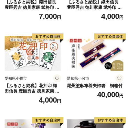
【ふるさと納税】織田信長
【ふるさと納税】織田信長
豊臣秀吉 徳川家康 武将印 花
豊臣秀吉 徳川家康 武将印 3
押印 6枚 セット イラスト 戦
枚 セット イラスト 戦国 武将
7,000
4,000
円
円
国 武将 小牧山城 墨絵 龍画師
小牧山城 墨絵 龍画師 書道ア
書道アーティスト 池谷公智
ーティスト 池谷公智 渾身の
渾身の一作 作品 雑貨 工芸品
一作 作品 雑貨 工芸品 グッズ
グッズ 愛知県 小牧市 お取り
愛知県 小牧市 お取り寄せ 送
寄せ 送料無料
料無料
愛知県小牧市
愛知県小牧市
【ふるさと納税】花押印 織
尾州塗麻布着夫婦箸 桐箱付
田信長 豊臣秀吉 徳川家康 3
40,000
円
枚 セット 戦国 武将 小牧山城
4,000
円
墨絵 龍画師 書道アーティス
ト 池谷公智 渾身の一作 作品
雑貨 工芸品 グッズ 愛知県 小
牧市 お取り寄せ 送料無料