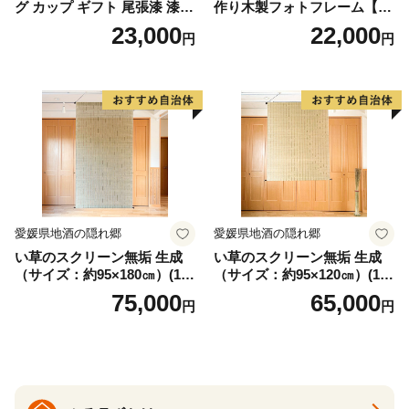
グ カップ ギフト 尾張漆 漆
作り木製フォトフレーム【A
漆器 漆器工芸 工芸品 芸術性
タイプ】
23,000
22,000
円
円
実用性 抗菌性 美味しく安全
な食事 手作り 贈答用 くつろ
ぎ おうち時間 プレゼント 抗
ウイルス効果 お取り寄せ 愛
知県 小牧市 送料無料
愛媛県地酒の隠れ郷
愛媛県地酒の隠れ郷
い草のスクリーン無垢 生成
い草のスクリーン無垢 生成
（サイズ：約95×180㎝）(14
（サイズ：約95×120㎝）(14
3)
4)
75,000
65,000
円
円