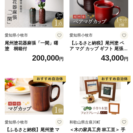
愛知県小牧市
愛知県小牧市
尾州塗花器麻張「一閑」曙
【ふるさと納税】尾州塗 ペ
塗 桐箱付
ア マグ カップ ギフト 尾張漆
漆 漆器 漆器工芸 工芸品 芸術
200,000
43,000
円
円
性 実用性 抗菌性 美味しく安
全な食事 手作り 贈答用 くつ
ろぎ おうち時間 プレゼント
抗ウイルス効果 お取り寄せ
愛知県 小牧市 送料無料
愛知県小牧市
和歌山県古座川町
【ふるさと納税】尾州塗 マ
＜木の家具工房 林工亘＞ 手