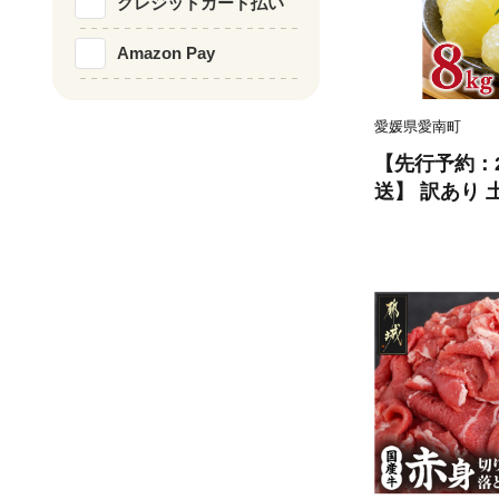
クレジットカード払い
Amazon Pay
愛媛県愛南町
【先行予約：2
送】 訳あり 土
ズ以上サイズミ
あり ぶんたん 
ミカン 土佐文
産 農家直送 
ミックス く
愛媛県