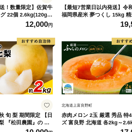
発送！数量限定】佐賀牛
【最短7営業日以内発送】令
22個 2.6kg(120g×
福岡県産米 夢つくし 15kg 精
牛 黒毛和牛 ブランド牛
北海道・沖縄・離島は配送不
12,000
19,
円
グ 牛肉 豚肉 国産 お
惣菜 おすすめ 人気】(H
北海道上富良野町
 旬 梨 期間限定 【日
赤肉メロン 2玉 厳選 秀品 特
梨 『松田農園』の く
ズ 富良野 北海道 各2kg～2.6k
ぷり 約2kg 5-7玉前
セット ファーム富良野 メロン