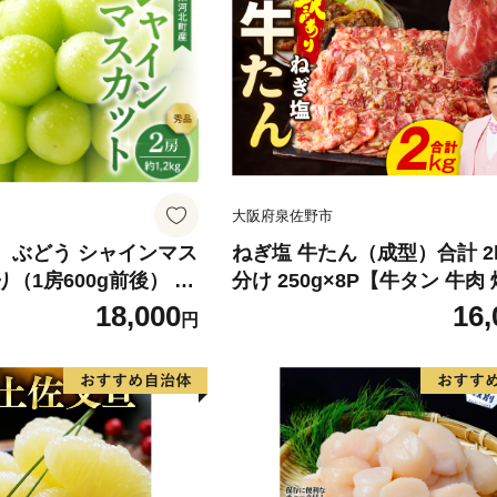
大阪府泉佐野市
】 ぶどう シャインマス
ねぎ塩 牛たん（成型）合計 2k
り（1房600g前後） 秀
分け 250g×8P【牛タン 牛肉
町産【山形eLab】 ka
薄切り 訳あり サイズ不揃い
18,000
16,
円