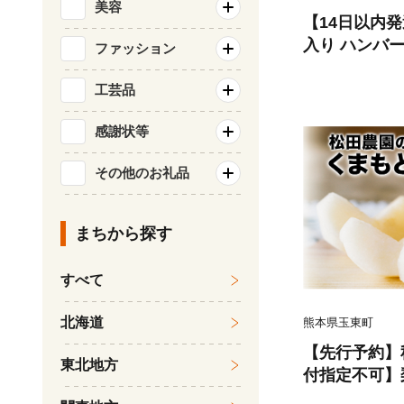
美容
【14日以内
入り ハンバーグ 
ファッション
22個)【佐賀
九州 ハンバー
工芸品
弁当 おかず 
感謝状等
083106)
その他のお礼品
まちから探す
すべて
北海道
熊本県玉東町
【先行予約】秋
東北地方
付指定不可】
まもと 梨 たっ