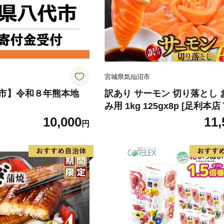
宮城県気仙沼市
市】令和８年熊本地
訳あり サーモン 切り落とし 
み用 1kg 125gx8p [足利本
気仙沼市 20564313] 魚 魚介
10,000
11,
円
刺し身 刺し身 刺身 生 生食 
チリ銀鮭 銀鮭 海鮮 海鮮丼 