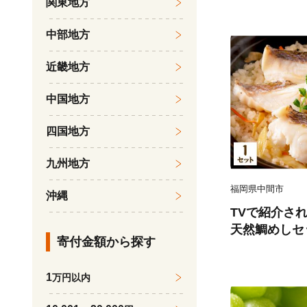
関東地方
後 《7月下旬
受付中 熊本
中部地方
農園』なし 果
近畿地方
中国地方
四国地方
九州地方
福岡県中間市
沖縄
TVで紹介さ
天然鯛めしセ
寄付金額から探す
汁、鯛茶漬け用だ
1
万円以内