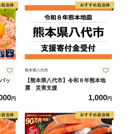
熊本県八代市
6パッ
【熊本県八代市】令和８年熊本地
震 災害支援
000
1,000
円
円