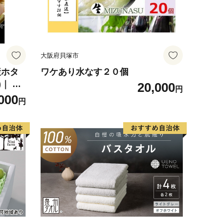
大阪府貝塚市
産ホタ
ワケあり水なす２０個
｜ 訳
20,000
円
000
円