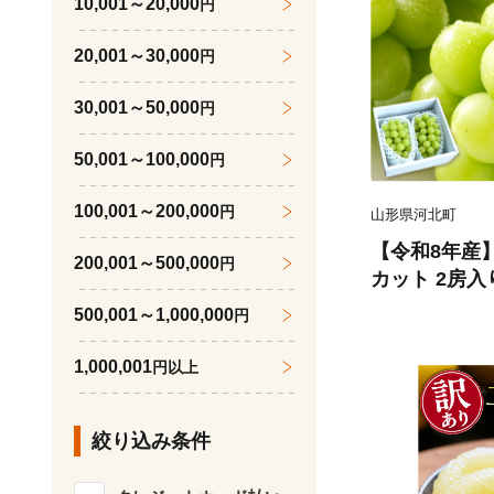
10,001～20,000
円
20,001～30,000
円
30,001～50,000
円
50,001～100,000
円
100,001～200,000
円
山形県河北町
【令和8年産
200,001～500,000
円
カット 2房入
品 山形県河北
500,001～1,000,000
円
074-023-r8
1,000,001
円以上
絞り込み条件