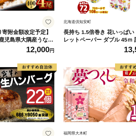
北海道倶知安町
)より寄附金額改定予定】
長持ち 1.5倍巻き 花いっぱい
鹿児島県大隅産うなぎ
レットペーパー ダブル 45ｍ 
g） KN007-023
ール 全18種 花柄 プリント 
12,000
13,
円
香り付き 日本製 まとめ買い 
備品 ペーパー エコ 日用雑貨
備蓄 送料無料 北海道 倶知安
品
福岡県大木町