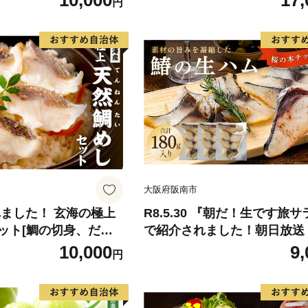
10,000
17,
円
-9月末頃出荷》 予約
ん 果物 くだもの フルーツ 
県玉名郡玉東町『松田
旬の果物 旬のフルーツ
物 スイーツ フルーツ
デザート スムージー SDG`s
大阪府阪南市
れました！ 玄海の極上
R8.5.30 『朝だ！生です旅
ット[鯛の切身、だし
で紹介されました！朝日放送
し]【010-0001】
テレビ） 鰆の生ハム ×3パッ
10,000
9,
円
パックあたり、約15g × 約4
さわら 燻製 熟成