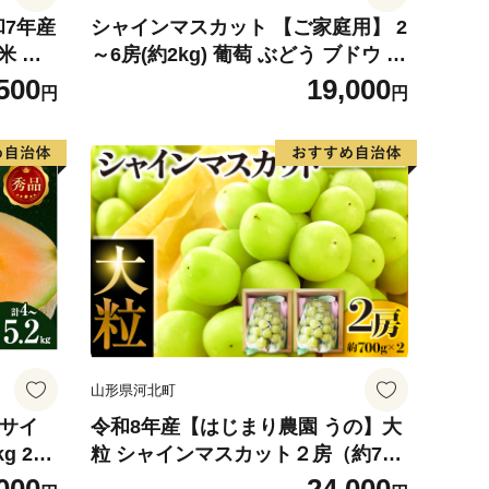
和7年産
シャインマスカット 【ご家庭用】 2
米 ※
～6房(約2kg) 葡萄 ぶどう ブドウ フ
可
ルーツ 果物 くだもの 果実 旬の果物
500
19,000
円
円
旬のフルーツ 香川 香川県 東かがわ
市
山形県河北町
4サイ
令和8年産【はじまり農園 うの】大
g 2玉
粒 シャインマスカット２房（約700
 めろ
g×2房） 山形県河北町産 【河北町