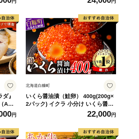
000
24,000
円
円
デザート
観光物産協会】 ka002-004-r8
北海道白糠町
サラダ』
いくら醤油漬（鮭卵） 400g(200g×
（ABC
2パック) イクラ 小分け いくら醤油
ク（1
漬 鮭いくら いくら醤油漬け 鮭 鮭卵
000
22,000
円
円
枚入）
ikura 醤油いくら 冷凍いくら いく
ら北海道 醤油鮭いくら 人気 大好評
品 北海道 白糠町