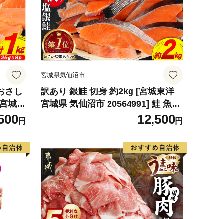
宮城県気仙沼市
おさし
訳あり 銀鮭 切身 約2kg [宮城東洋
店 宮城県
宮城県 気仙沼市 20564991] 鮭 魚介
類 鮭 お
類 海鮮 訳アリ 規格外 不揃い さけ
500
12,500
円
円
個包装
サケ 鮭切身 シャケ 切り身 冷凍 家
魚介
庭用 おかず 弁当 支援 サーモン 銀
鮭切り身 魚 わけあり