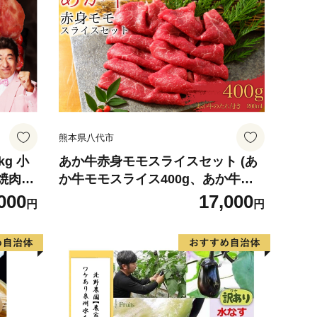
熊本県八代市
g 小
あか牛赤身モモスライスセット (あ
 焼肉用
か牛モモスライス400g、あか牛の
】
たれ200ml付き)
000
17,000
円
円