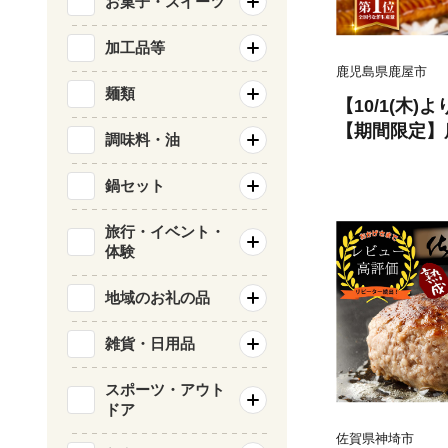
お菓子・スイーツ
加工品等
鹿児島県鹿屋市
麺類
【10/1(木
【期間限定】
調味料・油
蒲焼4尾（400
鍋セット
旅行・イベント・
体験
地域のお礼の品
雑貨・日用品
スポーツ・アウト
ドア
佐賀県神埼市