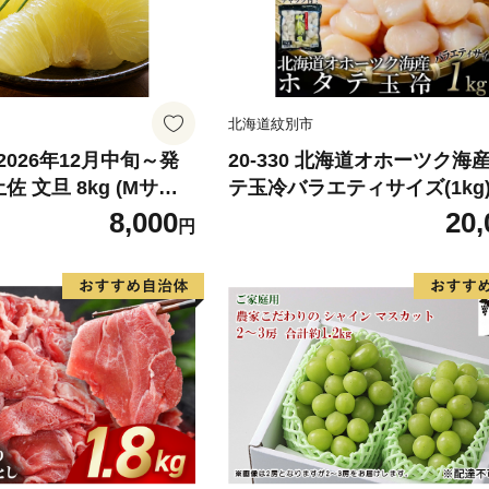
北海道紋別市
026年12月中旬～発
20-330 北海道オホーツク海
佐 文旦 8kg (Mサイ
テ玉冷バラエティサイズ(1kg)
ックス) 8000円 わけ
あり サイズ不揃い
8,000
20,
円
みかん mikan 蜜柑
旦 家庭用 産地直送 国
期間限定 特産品 サイズ
らもとファーム 愛南町