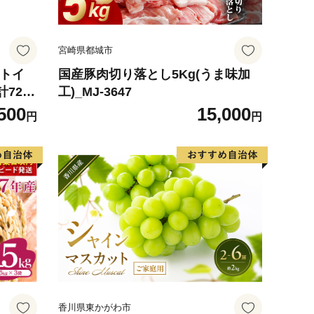
宮崎県都城市
 トイ
国産豚肉切り落とし5Kg(うま味加
計72ロ
工)_MJ-3647
ハーブ
500
15,000
円
円
防災 常
 消耗品
町 日用
香川県東かがわ市