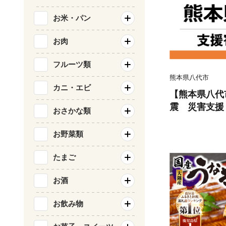
お米・パン
お肉
フルーツ類
熊本県八代市
カニ・エビ
【熊本県八代
震 災害支援
おさかな類
お野菜類
たまご
お酒
お飲み物