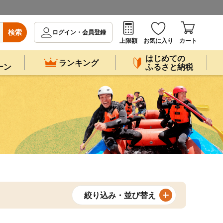
検索
ログイン・会員登録
上限額
お気に入り
カート
はじめての
ランキング
ーン
ふるさと納税
絞り込み・並び替え