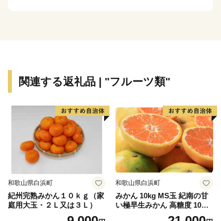
ちにしてみませんか。
いただいたご寄附は、ふるさとの発展のために大切に使
わせていただきます。
関連する返礼品 | "フルーツ類"
和歌山県白浜町
和歌山県白浜町
紀州完熟みかん１０ｋｇ（家
みかん 10kg MS玉 紀南の甘
庭用大玉・２Ｌ又は３Ｌ）
い極早生みかん 高糖度 10月
以降発送 マルチ被覆栽培
9,000
21,000