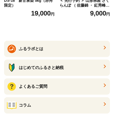
DS-16 新甘泉梨 5kg（赤秀
＜ 先行予約 ＞ 山形県産 さく
限定）
らんぼ （ 佐藤錦 ・ 紅秀峰
） ご家庭用 M以上 700g 【20
19,000
9,000
円
円
26年6月下旬から7月上旬発
送】 山形県 果物 フルーツ 初
夏 夏 送料無料
ふるラボとは
はじめてのふるさと納税
よくあるご質問
コラム