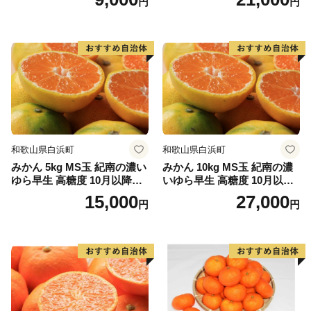
円
円
和歌山県白浜町
和歌山県白浜町
みかん 5kg MS玉 紀南の濃い
みかん 10kg MS玉 紀南の濃
ゆら早生 高糖度 10月以降発
いゆら早生 高糖度 10月以降
送 マルチ被覆栽培
発送 マルチ被覆栽培
15,000
27,000
円
円