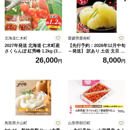
スカット おすすめ シャイン
マスカット 贈答 ギフト 産地
笛吹市 シャインマスカット
笛吹 葡萄 国産 ぶどう 人気
国産 1.2kg 先行｜
北海道仁木町
愛媛県愛南町
2027年発送 北海道 仁木町産
【先行予約：2026年12月中旬
さくらんぼ 紅秀峰 1.2kg (300
～発送】 訳あり 土佐 文旦 8k
g×4パック) Lサイズ以上 旬
g (Mサイズ以上サイズミック
26,000
8,000
円
円
桜桃 産地直送 サクランボ チ
ス) 8000円 わけあり ぶんた
ェリー フルーツ 果物 果物類
ん みかん mikan 蜜柑 ミカン
仁木町 仁木 [松山商店]
土佐文旦 家庭用 産地直送 国
産 農家直送 期間限定 特産品
サイズミックス くらもとフ
ァーム 愛南町 愛媛県
鳥取県大山町
山形県朝日町