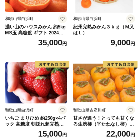
和歌山県白浜町
和歌山県白浜町
濃い山のハウスみかん 約5kg
紀州完熟みかん３ｋｇ（Ｍ又
MS玉 高糖度 ギフト 2024年7
はＬ）
月以降発送分
35,000
9,000
円
円
和歌山県白浜町
和歌山県古座川町
いちご まりひめ 約250g×4パ
甘さが違う！とっても甘くな
ック 高糖度 朝採れ超完熟ま
る生渋柿（平たねなし柿）吊
りひめ 1月以降発送分
るし柿用 T字枝or吊るしクリ
15,000
22,000
円
円
ップ付約4.5～5kg 約24～30