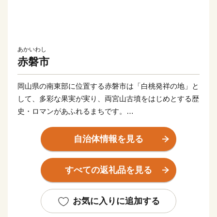
あかいわし
赤磐市
岡山県の南東部に位置する赤磐市は「白桃発祥の地」と
して、多彩な果実が実り、両宮山古墳をはじめとする歴
史・ロマンがあふれるまちです。
このすばらしい“ふるさと”を“未来”へつなぎ、すべての
自治体情報を見る
人が健康で笑顔にあふれ、いきいきと暮らせるまちを創
りたい。こんな夢を実現するために、市民と行政が一体
すべての返礼品を見る
となったまちづくりを推進しています。
皆さんの心にいつまでも残るふるさと赤磐市"への思
お気に入りに追加する
い。その思いを 赤磐ふるさと応援寄附金によってかた