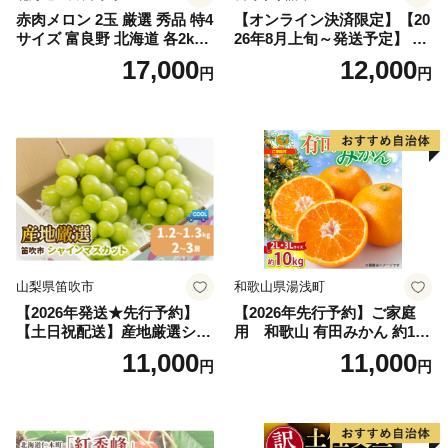
赤肉メロン 2玉 厳選 秀品 特4
【オンライン決済限定】【20
サイズ 富良野 北海道 各2kg
26年8月上旬～発送予定】 先
～2.6kg 2玉 セット ファーム
行予約 「浅間水蜜桃プレミ
17,000
12,000
円
円
富良野 メロン めろん 果物 く
アム」 もも あかつき 秀品 約
だもの フルーツ デザート 旬
2kg 5～9玉 贈答品 ふるさと
の果物 旬のフルーツ
納税 果物 桃 フルーツ モモ
果肉 長野県産 小諸市
山梨県笛吹市
和歌山県湯浅町
【2026年発送★先行予約】
【2026年先行予約】ご家庭
【土日祝配送】産地厳選シャ
用 和歌山 有田みかん 約10k
インマスカット1.2kg～1.3kg
g (2L、3Lサイズ)【湯浅町】
11,000
11,000
円
円
（2房～3房）※沖縄・離島配
_ZJ6079
送不可※ 106-003-sku02-26y
｜シャインマスカット 発送
笛吹市 山梨県 フルーツ 果物
ぶどう 葡萄 大粒 シャインマ