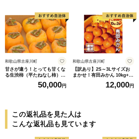
個＜2026年10月中旬～順次発
送＞-Ted【art016B】
和歌山県古座川町
和歌山県古座川町
甘さが違う！とっても甘くな
【訳あり】2S～3Lサイズお
る生渋柿（平たねなし柿）吊
まかせ！有田みかん 10kg+2k
るし柿用 T字枝or吊るしクリ
g保証分 11月から12月下旬ま
50,000
12,000
円
円
ップ付約14.5～15kg 約60～
でに順次発送致します。 / 訳
90個＜2026年10月中旬～11
ありみかん 有田みかん みか
月上旬ごろ順次発送＞Ted【a
ん ミカン 蜜柑 柑橘 温州みか
rt015B】
ん 和歌山 ご家庭用
この返礼品を見た人は
こんな返礼品も見ています