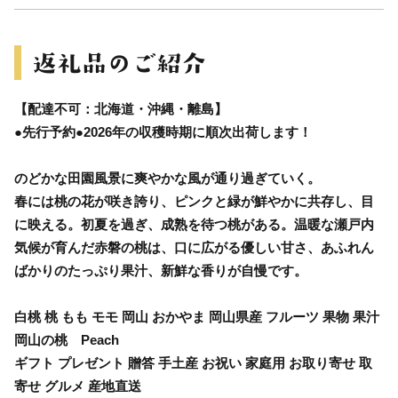
【配達不可：北海道・沖縄・離島】
●先行予約●2026年の収穫時期に順次出荷します！
のどかな田園風景に爽やかな風が通り過ぎていく。
春には桃の花が咲き誇り、ピンクと緑が鮮やかに共存し、目
に映える。初夏を過ぎ、成熟を待つ桃がある。温暖な瀬戸内
気候が育んだ赤磐の桃は、口に広がる優しい甘さ、あふれん
ばかりのたっぷり果汁、新鮮な香りが自慢です。
白桃 桃 もも モモ 岡山 おかやま 岡山県産 フルーツ 果物 果汁
岡山の桃 Peach
ギフト プレゼント 贈答 手土産 お祝い 家庭用 お取り寄せ 取
寄せ グルメ 産地直送