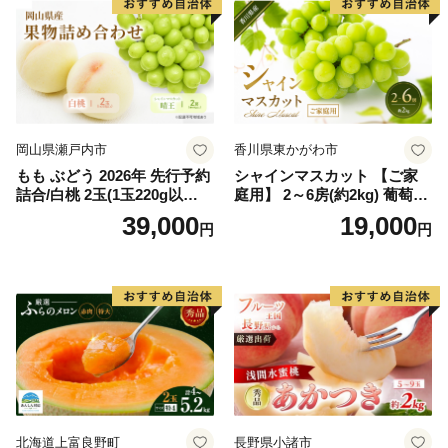
岡山県瀬戸内市
香川県東かがわ市
もも ぶどう 2026年 先行予約
シャインマスカット 【ご家
詰合/白桃 2玉(1玉220g以
庭用】 2～6房(約2kg) 葡萄 ぶ
上)・シャインマスカット 晴
どう ブドウ フルーツ 果物 く
39,000
19,000
円
円
王 2房(1房480g以上) 化粧箱
だもの 果実 旬の果物 旬のフ
入り 岡山県産 国産 フルーツ
ルーツ 香川 香川県 東かがわ
果物 ギフト
市
北海道上富良野町
長野県小諸市