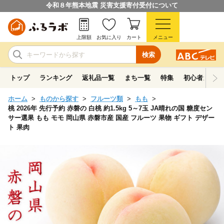
令和８年熊本地震 災害支援寄付受付について
上限額
お気に入り
カート
メニュー
検索
トップ
ランキング
返礼品一覧
まち一覧
特集
初心者ガイド
ホーム
ものから探す
フルーツ類
もも
桃 2026年 先行予約 赤磐の 白桃 約1.5kg 5～7玉 JA晴れの国 糖度セン
サー選果 もも モモ 岡山県 赤磐市産 国産 フルーツ 果物 ギフト デザー
ト 果肉