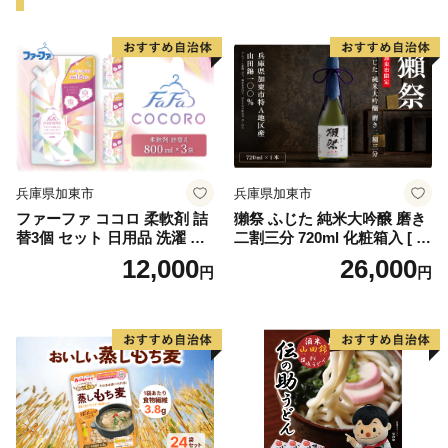
兵庫県加東市
兵庫県加東市
ファーファ ココロ 柔軟剤 詰
獺祭 ふじた 純米大吟醸 磨き
替3個 セット 日用品 洗濯 衣
二割三分 720ml 化粧箱入 [ 加
類用洗剤 ランドリー フレグ
東市特A地区 藤田産山田錦
12,000
26,000
円
円
ランス お徳用
日本酒 酒 お酒 四合瓶 贈答品
ギフト 兵庫県 兵庫 加東市 ]