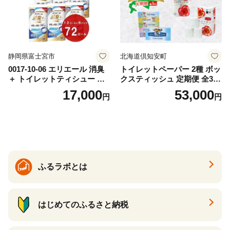
静岡県富士宮市
北海道倶知安町
0017-10-06 エリエール 消臭
トイレットペーパー 2種 ボッ
＋ トイレットティシュー し
クスティッシュ 定期便 全3
っかり香るフレッシュクリア
回 日本製 まとめ買い 防災
17,000
53,000
円
円
の香り ダブル 12ロール×6パ
常備品 日用雑貨 消耗品 生活
ック 72ロール 25m トイレ
必需品 大容量 備蓄 リサイク
ットペーパー パルプ100％ 消
ル ティッシュ ペーパー まと
臭 防臭 日用品 消耗品 備蓄
め買い 雑貨 倶知安町
ふるラボとは
はじめてのふるさと納税