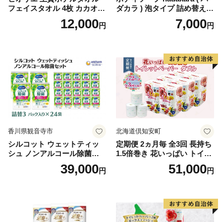
フェイスタオル 4枚 カカオ
ダカラ ) 泡タイプ 詰め替え 4
【タオル 泉州タオル 吸水 普
40ml×4袋 ボディーソープ 泡
12,000
7,000
円
円
段使い 無地 シンプル 日用品
ボディソープ 泡 日用品 消耗
ふわふわ ふかふか 家族 たお
品 バス用品 大容量 いい 匂い
る 一人暮らし】
ボディ 保湿 LION ライオン
泡石鹸 石鹸 兵庫 兵庫県 小野
市
香川県観音寺市
北海道倶知安町
シルコット ウェットティッ
定期便 2ヵ月毎 全3回 長持ち
シュ ノンアルコール除菌詰
1.5倍巻き 花いっぱい トイレ
替（43枚×3P）×24袋 日用品
ットペーパー ダブル 45ｍ 計
39,000
51,000
円
円
おもちゃ 拭き取り 手拭き 外
72ロール 全18種 花柄 プリン
出時 お出かけ時 食事前 緑茶
ト ハーブ 香り付き 日本製 ま
カテキン配合
とめ買い 防災 常備品 ペーパ
ー 消耗品 備蓄 送料無料 北海
道 倶知安町 日用品