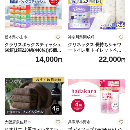
栃木県小山市
神奈川県開成町
クラリスボックスティッシュ
クリネックス 長持ちシャワ
60箱(1箱220組(440枚))(5個入
ートイレ用 トイレットペー
り×12セット)【1256759】
パー（ダブル）64ロール(8ロ
14,000
22,000
円
円
ール×8パック) 開成町 トイレ
ットペーパーダブル 日用品
国産 新生活 ダブル SDGs 備
蓄 防災 エコ 消耗品 生活雑貨
生活用品 無香料 トイレット
ペーパー ダブル といれっと
ぺーぱー トイレ クレシア ト
イレットペーパー [BDBH002
-1]
大阪府泉佐野市
兵庫県小野市
ヒオリエ 上質ホテルタオル
ボディソープ hadakara ( ハ