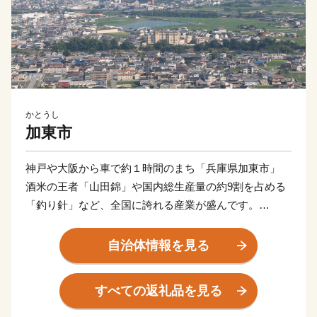
かとうし
加東市
神戸や大阪から車で約１時間のまち「兵庫県加東市」
酒米の王者「山田錦」や国内総生産量の約9割を占める
「釣り針」など、全国に誇れる産業が盛んです。
毎月子育て用品をお届けする『かとうすこやか定期便』
や年額３万円を交付する『子育て世帯スマイル交付金』
自治体情報を見る
など、加東市だけの嬉しい子育て支援も充実。
県下最大級の面積をもつ播磨中央公園や、加東アート館
すべての返礼品を見る
など、親子で楽しめる施設もたくさんあり、子育て世帯
が暮らしやすいまちです。