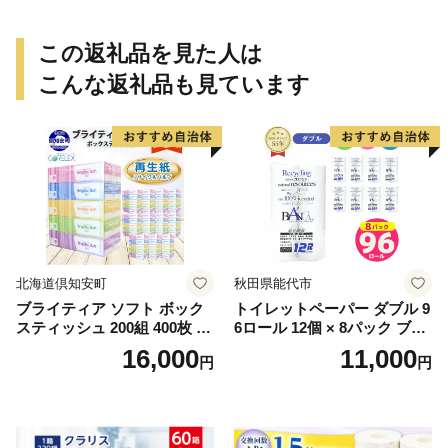
この返礼品を見た人は
こんな返礼品も見ています
北海道倶知安町
秋田県能代市
ブライティア ソフト ボック
トイレットペーパー ダブル 9
スティッシュ 200組 400枚 60
6ロール 12個 × 8パック ブラ
箱 日本製 まとめ買い ティッ
ンカ 再生紙 100％ 芯あり 日
16,000
11,000
円
円
シュ リサイクル 長持 防災 常
用品 消耗品 無香料 生活用品
備品 日用雑貨 消耗品 生活必
備蓄 秋田県 能代市 送料無料
需品 備蓄 ペーパー 紙 北海道
《能代製紙》
倶知安町 日用品