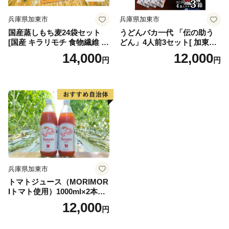
兵庫県加東市
兵庫県加東市
国産蒸しもち麦24袋セット
うどんバカ一代 「伝の助う
[国産 キラリモチ 食物繊維 そ
どん」4人前3セット[ 加東市
のまま] 雑穀 レトルト インス
産山田錦 米粉 麺類 うどん さ
14,000
12,000
円
円
タント
ぬきうどん 讃岐うどん ]
兵庫県加東市
トマトジュース（MORIMOR
Iトマト使用）1000ml×2本
[野菜ジュース 野菜 国産 健康
12,000
円
栄養価 リコピン 安心 安全 ]
飲料