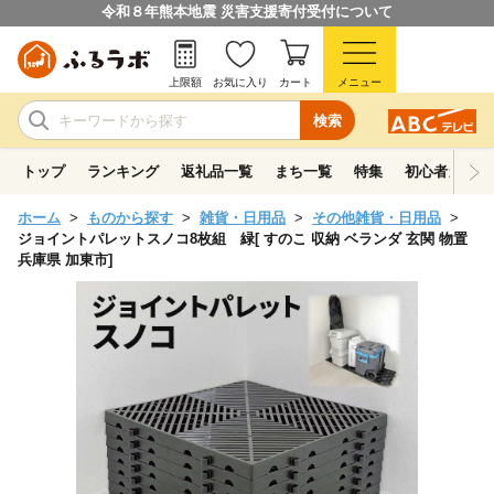
令和８年熊本地震 災害支援寄付受付について
上限額
お気に入り
カート
メニュー
検索
トップ
ランキング
返礼品一覧
まち一覧
特集
初心者ガイド
ホーム
ものから探す
雑貨・日用品
その他雑貨・日用品
ジョイントパレットスノコ8枚組 緑[ すのこ 収納 ベランダ 玄関 物置
兵庫県 加東市]