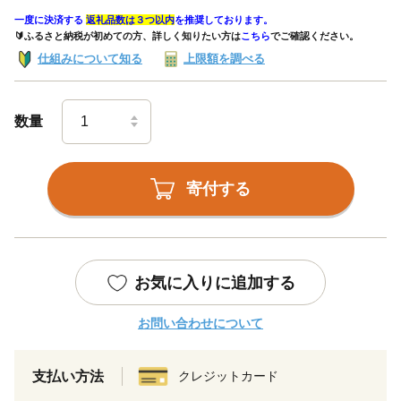
一度に決済する
返礼品数は３つ以内
を推奨しております。
🔰ふるさと納税が初めての方、詳しく知りたい方は
こちら
でご確認ください。
仕組みについて知る
上限額を調べる
数量
寄付する
お気に入りに追加する
お問い合わせについて
支払い方法
クレジットカード