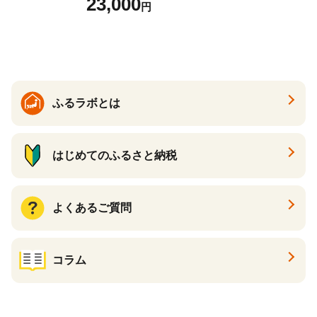
23,000
円
んセット カレーうどん 生う
どん 食べ比べ 麺 麺類 ギフト
香川 香川県 高松
ふるラボとは
はじめてのふるさと納税
よくあるご質問
コラム