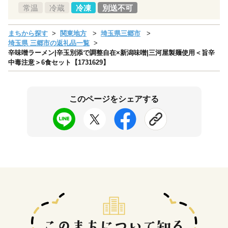
常温
冷蔵
冷凍
別送不可
まちから探す
関東地方
埼玉県三郷市
埼玉県 三郷市の返礼品一覧
辛味噌ラーメン|辛玉別添で調整自在×新潟味噌|三河屋製麺使用＜旨辛
中毒注意＞6食セット【1731629】
このページをシェアする