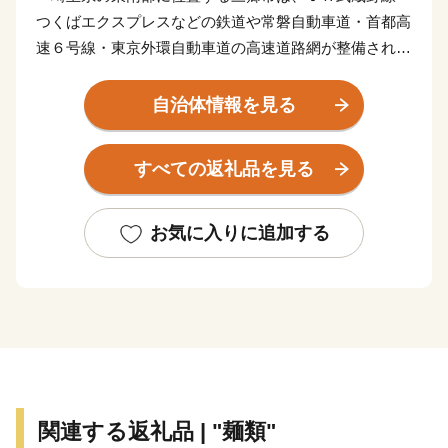
つくばエクスプレスなどの鉄道や常磐自動車道・首都高
速６号線・東京外環自動車道の高速道路網が整備されて
おり、新三郷ららシティや三郷中央地区のまち開き、三
郷インターチェンジ周辺の土地区画整理などにより、人
自治体情報を見る
口増加と企業進出が進む一方で、豊かな自然に恵まれ、
四季折々の景色を楽しむことができる魅力あふれるまち
すべての返礼品を見る
として、にぎわいを見せています。
三郷市は道路交通網の整備も進んでいます。江戸川に
建設中の三郷流山橋が令和５年度に開通予定であるとと
お気に入りに追加する
もに、常磐自動車道三郷料金所スマートインターチェン
ジは、大型車も利用可能となっており、今後は、フルイ
ンター化への整備を進めています。
三郷市は平成２５年３月に「日本一の読書のまち」を
宣言しました。「読書活動をとおして人と人との絆を結
び、誰もが、いつでも読書に親しみ、心豊かに暮らすこ
とができる、文化のかおり高いまち」を目指す将来像に
関連する返礼品 | "麺類"
掲げ、「全国家読ゆうびんコンクール」、「秋の読書ま