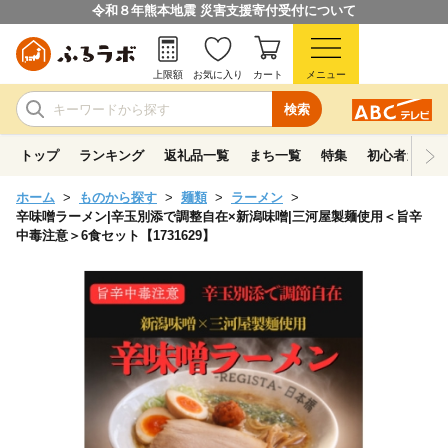
令和８年熊本地震 災害支援寄付受付について
上限額
お気に入り
カート
メニュー
検索
トップ
ランキング
返礼品一覧
まち一覧
特集
初心者ガイド
ホーム
ものから探す
麺類
ラーメン
辛味噌ラーメン|辛玉別添で調整自在×新潟味噌|三河屋製麺使用＜旨辛
中毒注意＞6食セット【1731629】