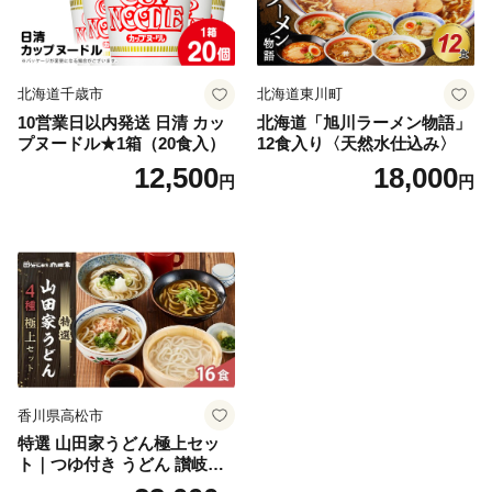
北海道千歳市
北海道東川町
10営業日以内発送 日清 カッ
北海道「旭川ラーメン物語」
プヌードル★1箱（20食入）
12食入り〈天然水仕込み〉
12,500
18,000
円
円
香川県高松市
特選 山田家うどん極上セッ
ト｜つゆ付き うどん 讃岐う
どん さぬきうどん 生麵 うど