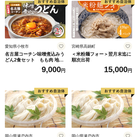
愛知県小牧市
宮崎県高鍋町
名古屋コーチン味噌煮込みう
＜米粉麺フォー＞翌月末迄に
どん2食セット もも肉 地鶏
順次出荷
味噌うどん
9,000
15,000
円
円
岡山県瀬戸内市
岡山県瀬戸内市