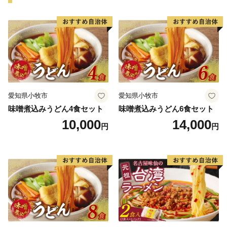
つり」など多くの事業を実施しています。
これまで続いてきた三郷市の発展をさらに飛躍させ、
「きらりとひかる田園都市みさと～人にも企業にも選ば
れる魅力的なまち～」の実現を目指し、これまで以上に
魅力あるまちづくりを進めてまいります。
愛知県小牧市
愛知県小牧市
味噌煮込みうどん4食セット
味噌煮込みうどん6食セット
10,000
14,000
円
円