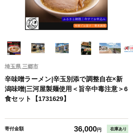
埼玉県 三郷市
辛味噌ラーメン|辛玉別添で調整自在×新
潟味噌|三河屋製麺使用＜旨辛中毒注意＞6
食セット【1731629】
36,000
寄付金額
在庫あり
円