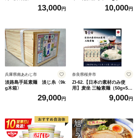
13,000
10,000
円
円
兵庫県南あわじ市
奈良県桜井市
淡路島手延素麺 淡じ糸〈9k
ZI-62.【日本の素材のみ使
g木箱〉
用】麦坐 三輪素麺（50g×5束
×4袋）
29,000
9,000
円
円