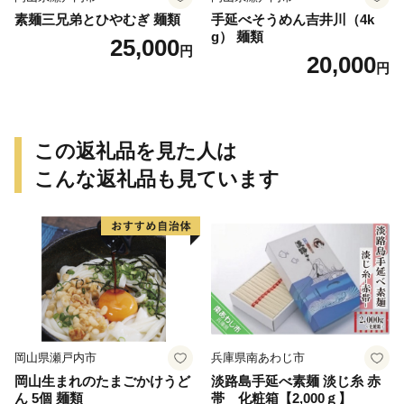
素麺三兄弟とひやむぎ 麺類
手延べそうめん吉井川（4k
g） 麺類
25,000
円
20,000
円
この返礼品を見た人は
こんな返礼品も見ています
岡山県瀬戸内市
兵庫県南あわじ市
岡山生まれのたまごかけうど
淡路島手延べ素麺 淡じ糸 赤
ん 5個 麺類
帯 化粧箱【2,000ｇ】