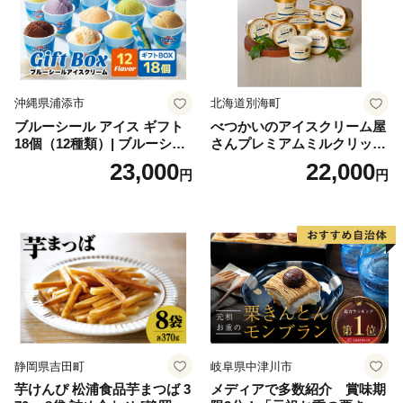
沖縄県浦添市
北海道別海町
ブルーシール アイス ギフト
べつかいのアイスクリーム屋
18個（12種類）| ブルーシー
さんプレミアムミルクリッチ
ルアイス ブルーシールアイ
12個（AP-01）（ 北海道アイ
23,000
22,000
円
円
スクリーム 着日指定可能 送
ス 北海道産アイス アイス ア
料無料 ジェラート 沖縄県 バ
イススイーツ アイスクリー
ースデー 贈り物 プレゼント
ム 北海道産アイスクリーム
誕生日 カップ 詰め合わせ バ
道産アイス 道産アイスクリ
ラエティ | バニラ チョコレー
ーム ギフト 詰合せ 詰め合わ
ト ストロベリー ピスタチオ
せ ふるさと納税 ）
バニラ＆クッキー ウベ 沖縄
紅イモ 塩ちんすこう 沖縄シ
ークヮーサー 沖縄黒糖 琉球
ロイヤルミルクティ 沖縄パ
イン
静岡県吉田町
岐阜県中津川市
芋けんぴ 松浦食品芋まつば 3
メディアで多数紹介 賞味期