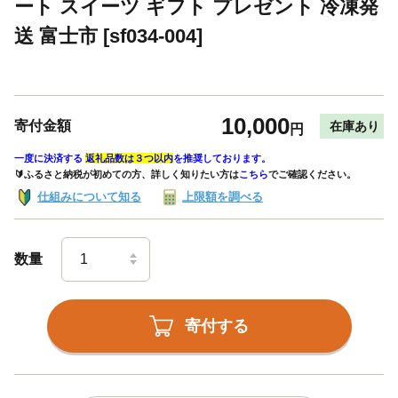
ート スイーツ ギフト プレゼント 冷凍発
送 富士市 [sf034-004]
10,000
寄付金額
在庫あり
円
一度に決済する
返礼品数は３つ以内
を推奨しております。
🔰ふるさと納税が初めての方、詳しく知りたい方は
こちら
でご確認ください。
仕組みについて知る
上限額を調べる
数量
寄付する