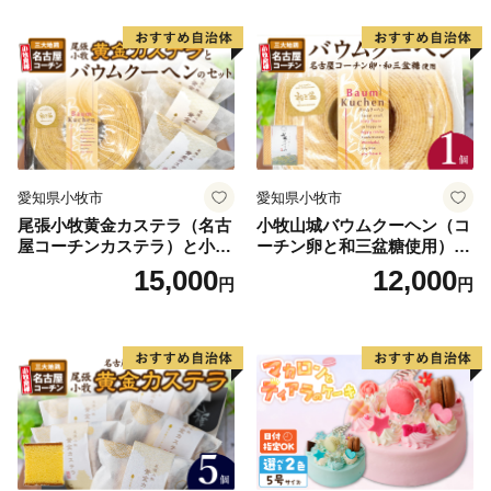
寄附総額 146万7,000円
スマス お祝い キャラクター
ム 北海道産粒あん 34cm 冷
デコレーションケーキ ホー
凍 愛知県 小牧市 アンプチベ
ルケーキ 人形 かわいい こど
アやぐま
令和5年1月1日から12月31日までに特定事業（具体的な
も
事業）にいただきました寄附金につきましては、一旦
「ふるさと応援基金」に積み立て、翌年度の各事業に活
用させていただきます。
令和5年は11事業のうち7事業に対し、103人の方から
愛知県小牧市
愛知県小牧市
146万7,000円の御寄附をいただきました。令和6年度
尾張小牧黄金カステラ（名古
小牧山城バウムクーヘン（コ
は、積立額から7事業に146万7,000円を活用させていた
屋コーチンカステラ）と小牧
ーチン卵と和三盆糖使用）
だきます。
山城バウムクーヘン（コーチ
名古屋コーチン バームクー
15,000
12,000
円
円
ン卵と和三盆糖使用）のセッ
ヘン 和三盆 小牧銘菓 バウム
ト 名古屋コーチン カステ
クーヘン 常温 愛知県 小牧市
【重要】ワンストップ特例申請書受付のご連絡について
ラ ザラメ バームクーヘン 和
アンプチベアやぐま
ワンストップ特例申請書の受付が完了している方につき
三盆 小牧銘菓 バウムクーヘ
ましては、寄附申請の際に登録していただいたメールア
ン 常温 愛知県 小牧市 アンプ
チベアやぐま
ドレス宛に受付完了メールを送信しています。紙での受
付書を希望される方は下記までご連絡ください。
※ワンストップ特例申請に関する問合せはこちら※
富士市ふるさと納税サポート室