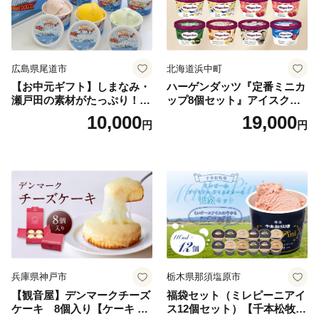
広島県尾道市
北海道浜中町
【お中元ギフト】しまなみ・
ハーゲンダッツ『定番ミニカ
瀬戸田の素材がたっぷり！ジ
ップ8個セット』アイスクリ
ェラート8個
ーム アイス スイーツ デザー
10,000
19,000
円
円
ト_H0016-104
兵庫県神戸市
栃木県那須塩原市
【観音屋】デンマークチーズ
福袋セット（ミレピーニアイ
ケーキ 8個入り【ケーキ チ
ス12個セット）【千本松牧