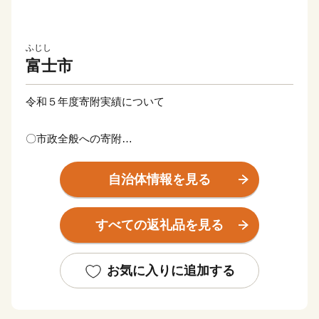
ふじし
富士市
令和５年度寄附実績について
〇市政全般への寄附
寄附件数 32万4,424件
寄附総額 43億1,399万9,000円
自治体情報を見る
いただいた寄附金は、富士市デジタル田園都市総合戦略
すべての返礼品を見る
等における重点事業などに活用させていただきます。
・災害等への対策を強化し、安全・安心なまちづくり
お気に入りに追加する
（河川維持補修・修繕にかかる経費など）
・活力ある産業が集積し、やりがいを感じるしごとづく