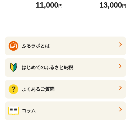
ーズケーキ 人気スイーツ お
場】 ns025-014-12 【デザー
11,000
13,000
円
円
すすめスイーツ 神戸スイー
ト 詰め合わせ ギフト】
ツ 新感覚チーズケーキ おす
すめケーキ 兵庫県 神戸市 D0
910-17】
ふるラボとは
はじめてのふるさと納税
よくあるご質問
コラム