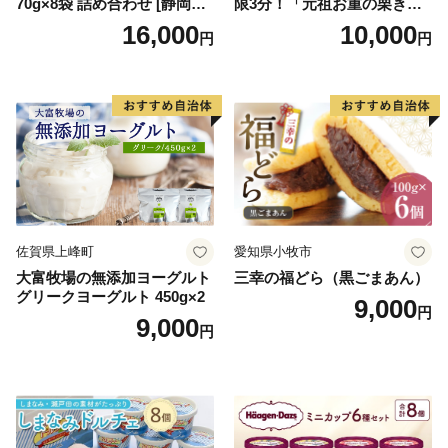
70g×8袋 詰め合わせ [静岡伊
限3分！「元祖お重の栗きん
勢丹(松浦食品) 静岡県 吉田町
とんモンブラン」 【未来の
16,000
10,000
円
円
22424274] 芋ケンピ セット
ご褒美】スイーツ 栗 モンブ
小袋 個包装 小分け
ラン くりきんとん デザート
ご褒美 お取り寄せ くり お菓
子 菓子 F4N-2298
佐賀県上峰町
愛知県小牧市
大富牧場の無添加ヨーグルト
三幸の福どら（黒ごまあん）
グリークヨーグルト 450g×2
9,000
円
9,000
円