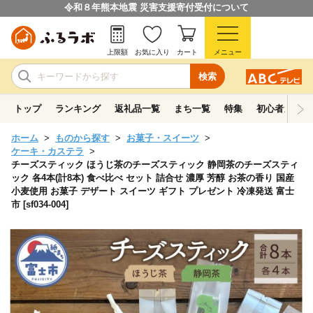
令和８年熊本地震 災害支援寄付受付について
上限額
お気に入り
カート
メニュー
検索
トップ
ランキング
返礼品一覧
まち一覧
特集
初心者ガイド
ホーム
ものから探す
お菓子・スイーツ
ケーキ・カステラ
チーズスティック ほうじ茶のチーズスティック 静岡茶のチーズスティ
ック 各4本(計8本) 食べ比べ セット 詰合せ 濃厚 芳醇 お茶の香り 国産
小麦使用 お菓子 デザート スイーツ ギフト プレゼント 冷凍発送 富士
市 [sf034-004]