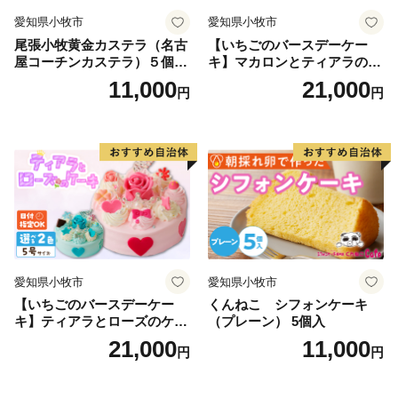
住所：〒403-0006 山梨県富士吉田市新屋2-5-7
愛知県小牧市
愛知県小牧市
TEL：050-3114-0332 (平日9:00-18:00)
尾張小牧黄金カステラ（名古
【いちごのバースデーケー
屋コーチンカステラ）５個入
キ】マカロンとティアラのケ
名古屋コーチン カステラ ザ
ーキ スイーツ 日時指定可 デ
11,000
21,000
円
円
ラメ 常温 愛知県 小牧市 アン
ザート 洋菓子 お取り寄せ 愛
プチベアやぐま
知県 小牧市 送料無料 誕生日
クリスマス お祝い マカロン
デコレーションケーキ ホー
ルケーキ
愛知県小牧市
愛知県小牧市
【いちごのバースデーケー
くんねこ シフォンケーキ
キ】ティアラとローズのケー
（プレーン） 5個入
キ スイーツ デザート 洋菓
21,000
11,000
円
円
子 お取り寄せ 愛知県 小牧市
送料無料 誕生日 クリスマス
お祝い ばら 花 フラワー デコ