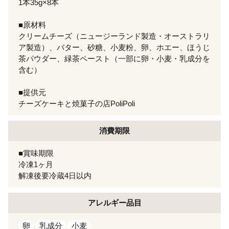
1本35g×8本
■原材料
クリームチーズ（ニュージーランド製造・オーストラリ
ア製造）、バター、砂糖、小麦粉、卵、ホエー、ほうじ
茶パウダー、緑茶ペースト（一部に卵・小麦・乳成分を
含む）
■提供元
チーズケーキと焼菓子の店PoliPoli
消費期限
■賞味期限
冷凍1ヶ月
解凍後要冷蔵4日以内
アレルギー
品目
卵
乳成分
小麦