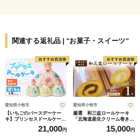
り
（企業立地促進奨励金にかかる経費など）
・結婚・出産・子育て等の希望を実現できる社会づくり
（こどもの医療費の助成にかかる経費など）
・地域と拠点がつながり、快適に暮らせる環境づくり
関連する返礼品 | "お菓子・スイーツ"
（生活交通地域路線の維持にかかる経費など）
・人を呼び込み、にぎわいと交流を生む魅力づくり
（観光誘客、マイクロツーリズム推進にかかる経費な
ど）
・地方創生推進（地域産業デジタル変革事業にかかる経
費など）
・地域ブランドの推進（ふるさと納税のPRにかかる経
費など）
愛知県小牧市
愛知県小牧市
【いちごのバースデーケー
厳選 和三盆ロールケーキ
キ】プリンセスドールケーキ
「北海道産生クリーム巻き」
〇特定事業（具体的な事業）への寄附
日時指定可 スイーツ デザー
または「北海道産粒あん巻
21,000
15,000
円
円
ト 洋菓子 お取り寄せ 愛知県
き」（サイズ：レギュラー）
寄附件数 103件
小牧市 送料無料 誕生日 クリ
和三盆 北海道産生クリー