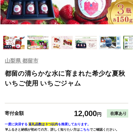
山梨県 都留市
都留の清らかな水に育まれた希少な夏秋
いちご使用 いちごジャム
12,000
寄付金額
在庫あり
円
一度に決済する
返礼品数は３つ以内
を推奨しております。
🔰ふるさと納税が初めての方、詳しく知りたい方は
こちら
でご確認ください。