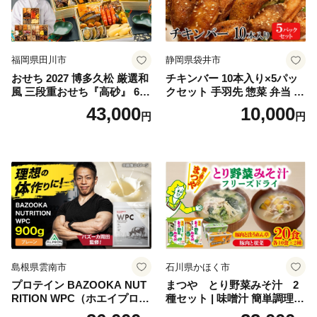
福岡県田川市
静岡県袋井市
おせち 2027 博多久松 厳選和
チキンバー 10本入り×5パッ
風 三段重おせち『高砂』 6.5
クセット 手羽先 惣菜 弁当 お
寸 3段重 2～3人前 おせち料
かず お酒 おつまみ ギフト キ
43,000
10,000
円
円
理 重箱 お正月 冷凍おせち 縁
ャンプ アウトドア キャンプ
起物 祝箸付 福岡 お節 オセチ
飯 保存食 非常食 鶏肉 肉 お
oseti osechi お祝い 迎春おせ
肉 鶏 人気 厳選 静岡県袋井市
ち 本格おせち おせち予約 年
末 年始 お取り寄せ 新春 贅沢
おせち こだわりおせち 惣菜
老舗おせち ふるさと納税お
せち 御節 お節料理 正月 調理
不要 おせち料理2027
島根県雲南市
石川県かほく市
プロテイン BAZOOKA NUT
まつや とり野菜みそ汁 2
RITION WPC（ホエイプロテ
種セット | 味噌汁 簡単調理
イン）＜プレーン＞ 900g｜
お味噌 おみそ みそ とり野菜