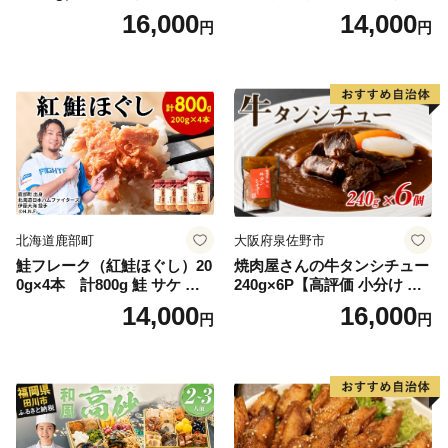
石黒農園 ヨーグルト パン 砂
中華 点心 B級グルメ ご当地
16,000
14,000
円
円
糖の代わり 香り高い いい香
野菜 おつまみ おかず 簡単調
り 季節の花の蜜 トンガリ容
理 時短 リピート 保存 豚肉
器入り
特製 ポーク 大きめ ジューシ
ー ギフト お取り寄せ 日高市
北海道鹿部町
大阪府泉佐野市
鮭フレーク（紅鮭ほぐし）20
焼肉屋さんの牛タンシチュー
0g×4本 計800g 鮭 サケ 鮭
240g×6P【高評価 小分け 惣
ほぐし サケフレーク シャケ
菜 牛たん 一人暮らし 冷凍】
14,000
16,000
円
円
フレーク 鮭フレーク