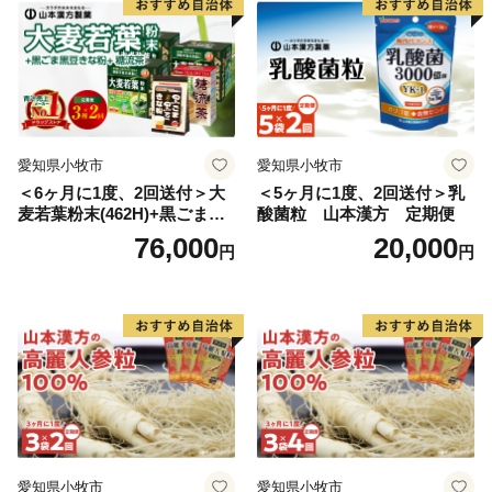
愛知県小牧市
愛知県小牧市
＜6ヶ月に1度、2回送付＞大
＜5ヶ月に1度、2回送付＞乳
麦若葉粉末(462H)+黒ごま黒
酸菌粒 山本漢方 定期便
豆きな粉+ 糖流茶 山本漢
76,000
20,000
円
円
方 定期便
愛知県小牧市
愛知県小牧市