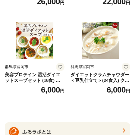
26,000
22,000
円
円
バズーカ岡田監修・植物由来
時短料理 時短ごはん ご当地
の甘味料使用・国内製造 島
フリーズドライ
根県雲南市/株式会社アルプ
ロン [AIEN005]
群馬県富岡市
群馬県富岡市
美容プロテイン 温活ダイエ
ダイエットクラムチャウダー
ットスープセット (16食) 小
＜豆乳仕立て＞(24食入) クラ
分け スープ 食べ比べ セット
ムチャウダー 豆乳 ダイエッ
6,000
6,000
円
円
詰合せ クラムチャウダー チ
ト スープ プロテイン たんぱ
ゲ コーン ポタージュ トマト
く質 食物繊維 食品 F20E-799
温活 ダイエット 美容 プロテ
イン 食品 F20E-809
ふるラボとは