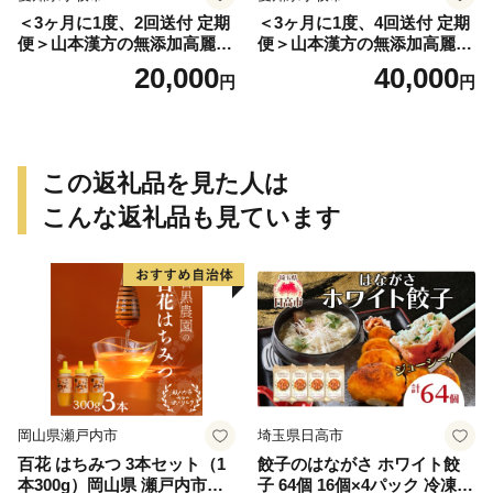
＜3ヶ月に1度、2回送付 定期
＜3ヶ月に1度、4回送付 定期
便＞山本漢方の無添加高麗人
便＞山本漢方の無添加高麗人
参粒
参粒
20,000
40,000
円
円
この返礼品を見た人は
こんな返礼品も見ています
岡山県瀬戸内市
埼玉県日高市
百花 はちみつ 3本セット（1
餃子のはながさ ホワイト餃
本300g）岡山県 瀬戸内市産
子 64個 16個×4パック 冷凍