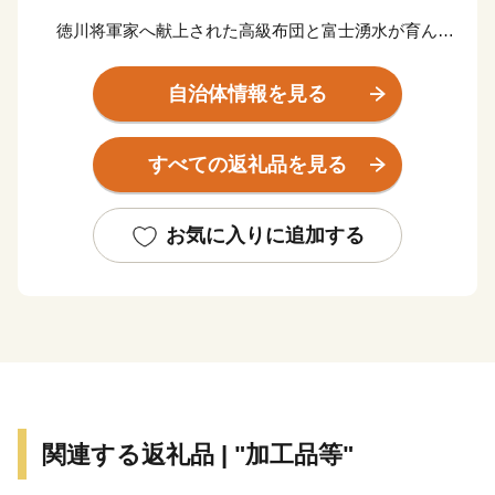
徳川将軍家へ献上された高級布団と富士湧水が育んだ
名水百選のまち
自治体情報を見る
清らかで豊富な富士山湧水が旨味を追及した上質な特
産品を育みます。
すべての返礼品を見る
古来より盛んな伝統織物は、高級羽毛布団として全国
トップクラスのシェアを誇ります。
お気に入りに追加する
＜主な返礼品＞
高級羽毛ふとん、高級羽毛寝具、果物（シャインマス
カット、桃）、富士湧水ポーク、コーヒー、天然酵母パ
ン、純米醸造酢等
関連する返礼品 | "加工品等"
◇都留市のＰＲ用動画◇