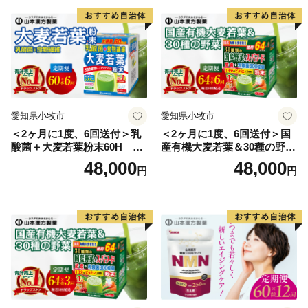
●都留CM第１弾「つるに恋したＯＬ編」
出演は都留市出身の白須慶子さん。
●都留CM第２弾「都留の読み方を覚えてもらおう編」
●都留CM第３弾「第二の人生編」
愛知県小牧市
愛知県小牧市
都留市に移住してきた夫婦編
＜2ヶ月に1度、6回送付＞乳
＜2ヶ月に1度、6回送付＞国
酸菌＋大麦若葉粉末60H 山
産有機大麦若葉＆30種の野
●都留CM第４弾「都留vs都会編」
本漢方 定期便
菜 山本漢方 定期便
48,000
48,000
円
円
山梨県都留市の観光（移住）ＰＲのＣＭ第4弾