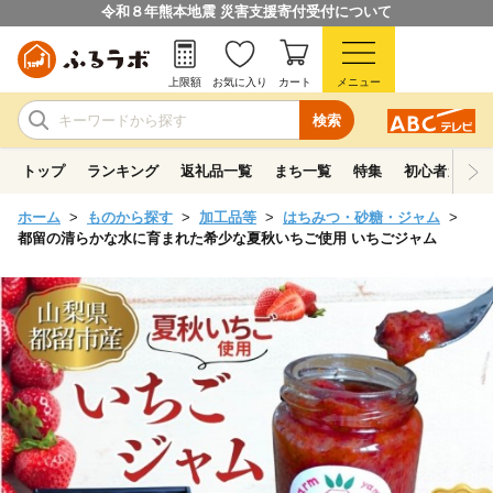
令和８年熊本地震 災害支援寄付受付について
上限額
お気に入り
カート
メニュー
検索
トップ
ランキング
返礼品一覧
まち一覧
特集
初心者ガイド
ホーム
ものから探す
加工品等
はちみつ・砂糖・ジャム
都留の清らかな水に育まれた希少な夏秋いちご使用 いちごジャム