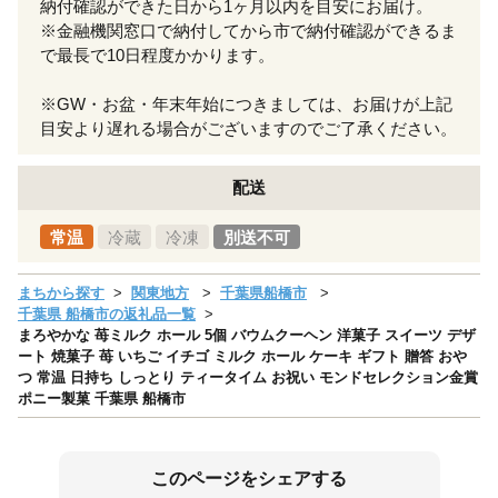
納付確認ができた日から1ヶ月以内を目安にお届け。
※金融機関窓口で納付してから市で納付確認ができるま
で最長で10日程度かかります。
※GW・お盆・年末年始につきましては、お届けが上記
目安より遅れる場合がございますのでご了承ください。
配送
常温
冷蔵
冷凍
別送不可
まちから探す
関東地方
千葉県船橋市
千葉県 船橋市の返礼品一覧
まろやかな 苺ミルク ホール 5個 バウムクーヘン 洋菓子 スイーツ デザ
ート 焼菓子 苺 いちご イチゴ ミルク ホール ケーキ ギフト 贈答 おや
つ 常温 日持ち しっとり ティータイム お祝い モンドセレクション金賞
ポニー製菓 千葉県 船橋市
このページをシェアする