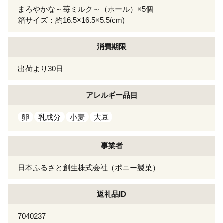
まろやかな～苺ミルク～（ホール）×5個
箱サイズ：約16.5×16.5×5.5(cm)
消費期限
出荷より30日
アレルギー
品目
卵
乳成分
小麦
大豆
事業者
日本ふるさと創生株式会社（ポニー製菓）
返礼品ID
7040237