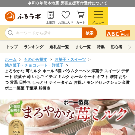
令和８年熊本地震 災害支援寄付受付について
上限額
お気に入り
カート
メニュー
検索
トップ
ランキング
返礼品一覧
まち一覧
特集
初心者ガイド
ホーム
ものから探す
お菓子・スイーツ
焼き菓子・チョコレート・洋菓子
まろやかな 苺ミルク ホール 5個 バウムクーヘン 洋菓子 スイーツ デザ
ート 焼菓子 苺 いちご イチゴ ミルク ホール ケーキ ギフト 贈答 おや
つ 常温 日持ち しっとり ティータイム お祝い モンドセレクション金賞
ポニー製菓 千葉県 船橋市