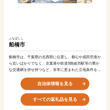
ふなばしし
船橋市
船橋市は、千葉県の北西部に位置し、都心や成田空港か
ら近いばかりでなく、京葉港や鉄道9路線35駅等の豊か
な交通網を併せ持つなど、非常に恵まれた立地条件を備
えたまちです。
かつては、成田山に参拝する佐倉街道の宿場町として栄
自治体情報を見る
え、昭和12年4月1日に2町3村（船橋町、葛飾町、八栄
村、法典村、塚田村）が合併して、「船橋市」が誕生し
すべての返礼品を見る
ました。
現在、中核市最大の人口約65万人を擁する都市に発展し