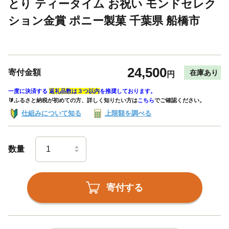
とり ティータイム お祝い モンドセレク
ション金賞 ポニー製菓 千葉県 船橋市
24,500
寄付金額
在庫あり
円
一度に決済する
返礼品数は３つ以内
を推奨しております。
🔰ふるさと納税が初めての方、詳しく知りたい方は
こちら
でご確認ください。
仕組みについて知る
上限額を調べる
数量
寄付する