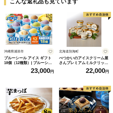
こんな返礼品も見ています
沖縄県浦添市
北海道別海町
ブルーシール アイス ギフト
べつかいのアイスクリーム屋
18個（12種類）| ブルーシー
さんプレミアムミルクリッチ
ルアイス ブルーシールアイ
12個（AP-01）（ 北海道アイ
23,000
22,000
円
円
スクリーム 着日指定可能 送
ス 北海道産アイス アイス ア
料無料 ジェラート 沖縄県 バ
イススイーツ アイスクリー
ースデー 贈り物 プレゼント
ム 北海道産アイスクリーム
誕生日 カップ 詰め合わせ バ
道産アイス 道産アイスクリ
ラエティ | バニラ チョコレー
ーム ギフト 詰合せ 詰め合わ
ト ストロベリー ピスタチオ
せ ふるさと納税 ）
バニラ＆クッキー ウベ 沖縄
紅イモ 塩ちんすこう 沖縄シ
ークヮーサー 沖縄黒糖 琉球