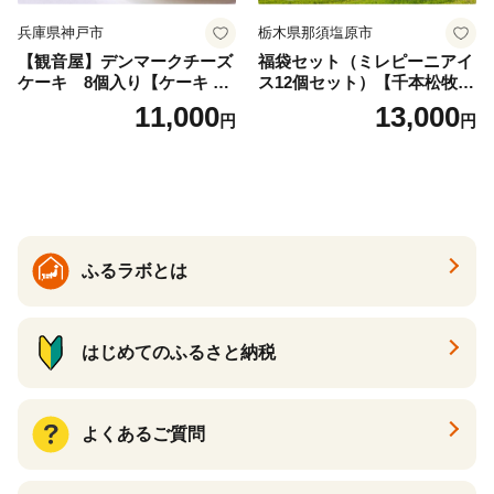
兵庫県神戸市
栃木県那須塩原市
【観音屋】デンマークチーズ
福袋セット（ミレピーニアイ
ケーキ 8個入り【ケーキ チ
ス12個セット）【千本松牧
ーズケーキ 人気スイーツ お
場】 ns025-014-12 【デザー
11,000
13,000
円
円
すすめスイーツ 神戸スイー
ト 詰め合わせ ギフト】
ツ 新感覚チーズケーキ おす
すめケーキ 兵庫県 神戸市 D0
910-17】
ふるラボとは
はじめてのふるさと納税
よくあるご質問