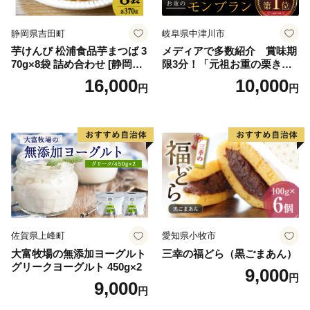
ロイヤルミルクティ 沖縄パ
イン
静岡県吉田町
岐阜県中津川市
芋けんぴ 松浦食品芋まつば 3
メディアで多数紹介 賞味期
70g×8袋 詰め合わせ [静岡伊
限3分！「元祖お重の栗きん
勢丹(松浦食品) 静岡県 吉田町
とんモンブラン」 【未来の
16,000
10,000
円
円
22424274] 芋ケンピ セット
ご褒美】スイーツ 栗 モンブ
小袋 個包装 小分け
ラン くりきんとん デザート
ご褒美 お取り寄せ くり お菓
子 菓子 F4N-2298
佐賀県上峰町
愛知県小牧市
大富牧場の無添加ヨーグルト
三幸の福どら（黒ごまあん）
グリークヨーグルト 450g×2
9,000
円
9,000
円