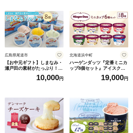
広島県尾道市
北海道浜中町
【お中元ギフト】しまなみ・
ハーゲンダッツ『定番ミニカ
瀬戸田の素材がたっぷり！ジ
ップ8個セット』アイスクリ
ェラート8個
ーム アイス スイーツ デザー
10,000
19,000
円
円
ト_H0016-104