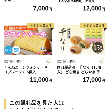
カップ
（人気の5種類） 5個入
7,000
12,000
円
円
愛知県小牧市
愛知県小牧市
くんねこ シフォンケーキ
両口屋是清 千なり（15個
（プレーン） 5個入
入） どら焼き どらやき 手土
産 お土産 土産 丹波大納言小
11,000
17,000
円
円
豆 抹茶 林檎 りんご 慶事 お
祝い 法事 法要 詰め合わせ お
取り寄せ 瓢箪 豊臣秀吉 焼印
個包装 贈り物 老舗 お茶菓子
この返礼品を見た人は