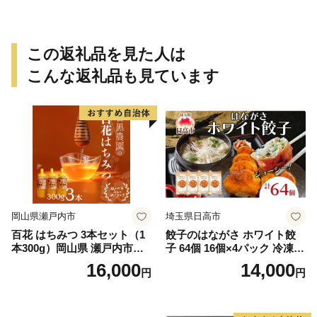
この返礼品を見た人は
こんな返礼品も見ています
岡山県瀬戸内市
埼玉県日高市
百花 はちみつ 3本セット（1
餃子のはながさ ホワイト餃
本300g）岡山県 瀬戸内市産
子 64個 16個×4パック 冷凍
石黒農園 ヨーグルト パン 砂
中華 点心 B級グルメ ご当地
16,000
14,000
円
円
糖の代わり 香り高い いい香
野菜 おつまみ おかず 簡単調
り 季節の花の蜜 トンガリ容
理 時短 リピート 保存 豚肉
器入り
特製 ポーク 大きめ ジューシ
ー ギフト お取り寄せ 日高市