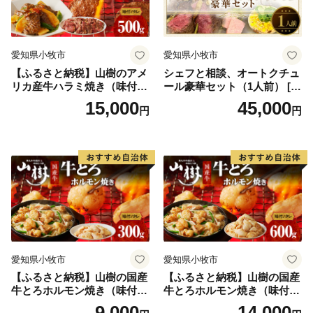
愛知県小牧市
愛知県小牧市
【ふるさと納税】山樹のアメ
シェフと相談、オートクチュ
リカ産牛ハラミ焼き（味付）
ール豪華セット（1人前） [04
500g
3C10]
15,000
45,000
円
円
愛知県小牧市
愛知県小牧市
【ふるさと納税】山樹の国産
【ふるさと納税】山樹の国産
牛とろホルモン焼き（味付/
牛とろホルモン焼き（味付/
タレ） 300g
タレ） 600g ホルモン 肉
9,000
14,000