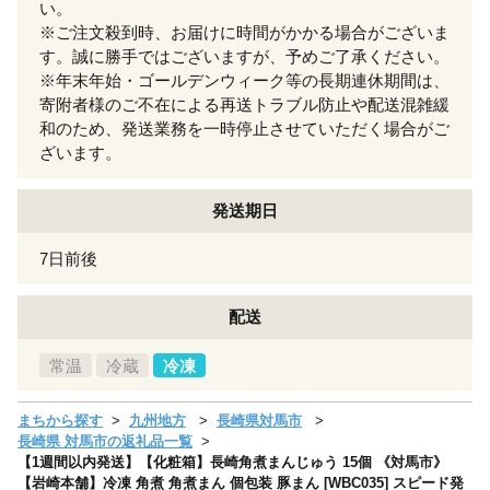
い。
※ご注文殺到時、お届けに時間がかかる場合がございま
す。誠に勝手ではございますが、予めご了承ください。
※年末年始・ゴールデンウィーク等の長期連休期間は、
寄附者様のご不在による再送トラブル防止や配送混雑緩
和のため、発送業務を一時停止させていただく場合がご
ざいます。
発送期日
7日前後
配送
常温
冷蔵
冷凍
まちから探す
九州地方
長崎県対馬市
長崎県 対馬市の返礼品一覧
【1週間以内発送】【化粧箱】長崎角煮まんじゅう 15個 《対馬市》
【岩崎本舗】冷凍 角煮 角煮まん 個包装 豚まん [WBC035] スピード発