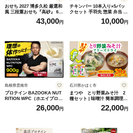
おせち 2027 博多久松 厳選和
チキンバー 10本入り×5パッ
風 三段重おせち『高砂』 6.5
クセット 手羽先 惣菜 弁当 お
寸 3段重 2～3人前 おせち料
かず お酒 おつまみ ギフト キ
43,000
10,000
円
円
理 重箱 お正月 冷凍おせち 縁
ャンプ アウトドア キャンプ
起物 祝箸付 福岡 お節 オセチ
飯 保存食 非常食 鶏肉 肉 お
oseti osechi お祝い 迎春おせ
肉 鶏 人気 厳選 静岡県袋井市
ち 本格おせち おせち予約 年
末 年始 お取り寄せ 新春 贅沢
おせち こだわりおせち 惣菜
老舗おせち ふるさと納税お
せち 御節 お節料理 正月 調理
不要 おせち料理2027
島根県雲南市
石川県かほく市
プロテイン BAZOOKA NUT
まつや とり野菜みそ汁 2
RITION WPC（ホエイプロテ
種セット | 味噌汁 簡単調理
イン）＜プレーン＞ 900g｜
お味噌 おみそ みそ とり野菜
26,000
22,000
円
円
バズーカ岡田監修・植物由来
時短料理 時短ごはん ご当地
の甘味料使用・国内製造 島
フリーズドライ
根県雲南市/株式会社アルプ
ロン [AIEN005]