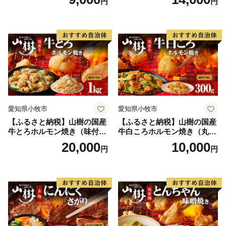
円
円
牛肉 山樹 国産牛 とろホルモ
ン焼き 300g×2パック 計600g
味付 タレ プリプリ 小腸 味噌
タレ にんにく バーベキュー
BBQ 炒め物 ホルモン丼 野菜
炒め 焼きうどん 下処理済み
愛知県 小牧市 冷凍 送料無料
愛知県小牧市
愛知県小牧市
【ふるさと納税】山樹の国産
【ふるさと納税】山樹の国産
牛とろホルモン焼き（味付
牛白ころホルモン焼き（丸
き/タレ）1kg
腸）味付 300g 肉 牛肉 山
20,000
10,000
円
円
樹 国産牛 白ころホルモン焼
き 300g 丸腸 味付 プリプリ
小腸 味噌タレ にんにく バー
ベキュー 炒め物 ホルモン丼
野菜炒め 焼きうどん 下処理
済み 愛知県 小牧市 送料無料