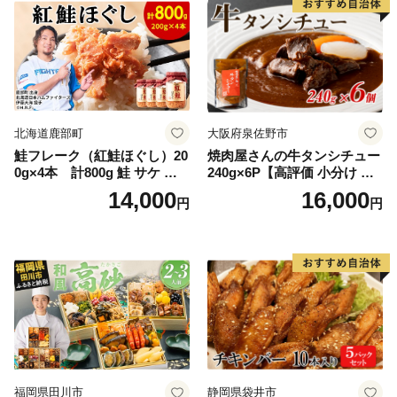
北海道鹿部町
大阪府泉佐野市
鮭フレーク（紅鮭ほぐし）20
焼肉屋さんの牛タンシチュー
0g×4本 計800g 鮭 サケ 鮭
240g×6P【高評価 小分け 惣
ほぐし サケフレーク シャケ
菜 牛たん 一人暮らし 冷凍】
14,000
16,000
円
円
フレーク 鮭フレーク
福岡県田川市
静岡県袋井市