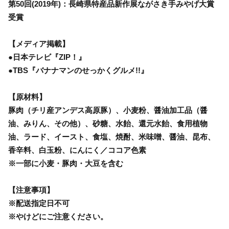
第50回(2019年)：長崎県特産品新作展ながさき手みやげ大賞
受賞
【メディア掲載】
●日本テレビ『ZIP！』
●TBS『バナナマンのせっかくグルメ!!』
【原材料】
豚肉（チリ産アンデス高原豚）、小麦粉、醤油加工品（醤
油、みりん、その他）、砂糖、水飴、還元水飴、食用植物
油、ラード、イースト、食塩、焼酎、米味噌、醤油、昆布、
香辛料、白玉粉、にんにく／ココア色素
※一部に小麦・豚肉・大豆を含む
【注意事項】
※配送指定日不可
※やけどにご注意ください。