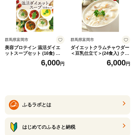
群馬県富岡市
群馬県富岡市
美容プロテイン 温活ダイエ
ダイエットクラムチャウダー
ットスープセット (16食) 小
＜豆乳仕立て＞(24食入) クラ
分け スープ 食べ比べ セット
ムチャウダー 豆乳 ダイエッ
6,000
6,000
円
円
詰合せ クラムチャウダー チ
ト スープ プロテイン たんぱ
ゲ コーン ポタージュ トマト
く質 食物繊維 食品 F20E-799
温活 ダイエット 美容 プロテ
イン 食品 F20E-809
ふるラボとは
はじめてのふるさと納税