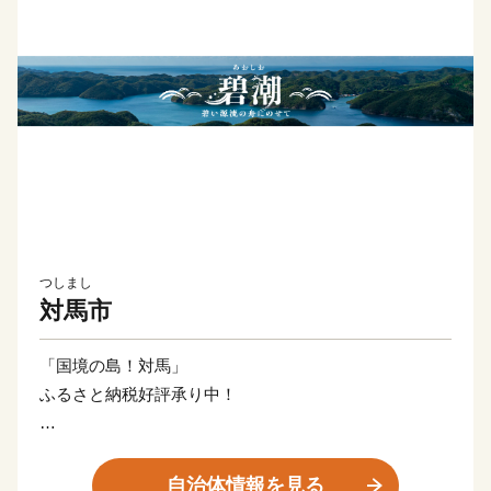
つしまし
対馬市
「国境の島！対馬」
ふるさと納税好評承り中！
～国境の島 対馬～
対馬は韓国まで49.5kmの位置にあり、古来より大陸と
自治体情報を見る