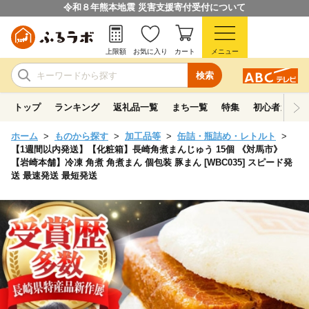
令和８年熊本地震 災害支援寄付受付について
上限額
お気に入り
カート
メニュー
検索
トップ
ランキング
返礼品一覧
まち一覧
特集
初心者ガイド
ホーム
ものから探す
加工品等
缶詰・瓶詰め・レトルト
【1週間以内発送】【化粧箱】長崎角煮まんじゅう 15個 《対馬市》
【岩崎本舗】冷凍 角煮 角煮まん 個包装 豚まん [WBC035] スピード発
送 最速発送 最短発送