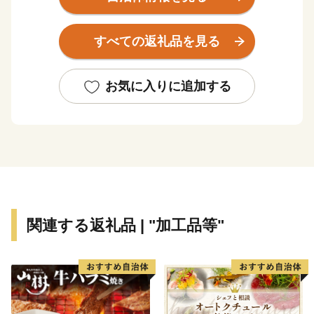
日本の架け橋を担いながら文化の中継地として、時には
国防の最前線として重要な役割を担ってきた国境の島で
すべての返礼品を見る
す。
※原則として、返礼品の返品・交換・再送、寄附金の返
お気に入りに追加する
還は受付けておりません。予めご了承の上、ご申請くだ
さい。
※返礼の特産品について、必ず内容をご確認の上、お申
し込みください。
関連する返礼品 | "加工品等"