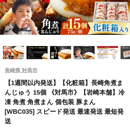
長崎県 対馬市
【1週間以内発送】【化粧箱】長崎角煮ま
んじゅう 15個 《対馬市》【岩崎本舗】冷
凍 角煮 角煮まん 個包装 豚まん
[WBC035] スピード発送 最速発送 最短発
送