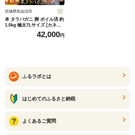
宮城県気仙沼市
本 タラバガニ 脚 ボイル済 約
1.5kg 極太7Lサイズ [カネダ
イ 宮城県 気仙沼市 2056432
42,000
円
6] カニ かに 蟹 たらばがに た
らば蟹 タラバ蟹 たらば タラ
バ ボイル
ふるラボとは
はじめてのふるさと納税
よくあるご質問