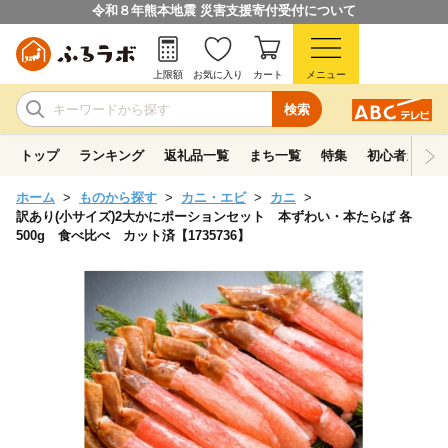
令和８年熊本地震 災害支援寄付受付について
上限額
お気に入り
カート
メニュー
検索
トップ
ランキング
返礼品一覧
まち一覧
特集
初心者ガイド
ホーム
ものから探す
カニ・エビ
カニ
訳あり(小サイズ)2大かにポーションセット 本ずわい・本たらば 各
500g 食べ比べ カット済【1735736】