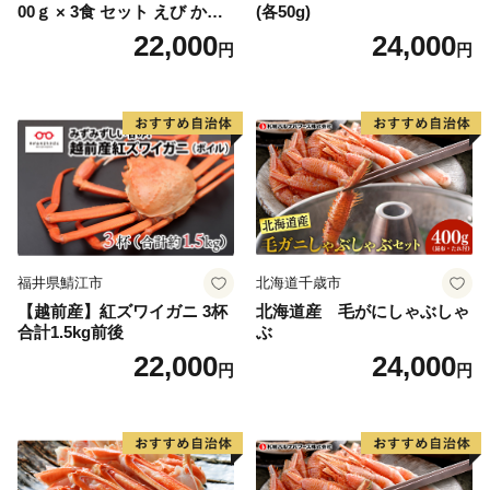
00ｇ × 3食 セット えび かに
(各50g)
海のめぐみ 老舗 急速冷凍 レ
22,000
24,000
円
円
ンチン 時短 簡単調理 食品 加
工品 ご飯 お弁当 おにぎり お
茶漬け お取り寄せ お取り寄
せグルメ 愛知県 小牧市 送料
無料
福井県鯖江市
北海道千歳市
【越前産】紅ズワイガニ 3杯
北海道産 毛がにしゃぶしゃ
合計1.5kg前後
ぶ
22,000
24,000
円
円