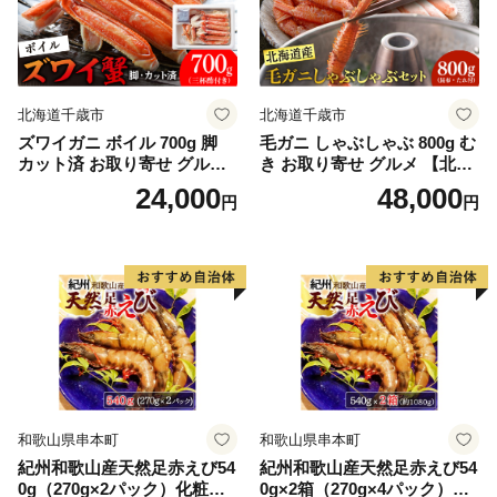
北海道千歳市
北海道千歳市
ズワイガニ ボイル 700g 脚
毛ガニ しゃぶしゃぶ 800g む
カット済 お取り寄せ グルメ
き お取り寄せ グルメ 【北海
【北海道】【札幌バルナバフ
道】【札幌バルナバフーズ】
24,000
48,000
円
円
ーズ】
和歌山県串本町
和歌山県串本町
紀州和歌山産天然足赤えび54
紀州和歌山産天然足赤えび54
0g（270g×2パック）化粧箱
0g×2箱（270g×4パック）化