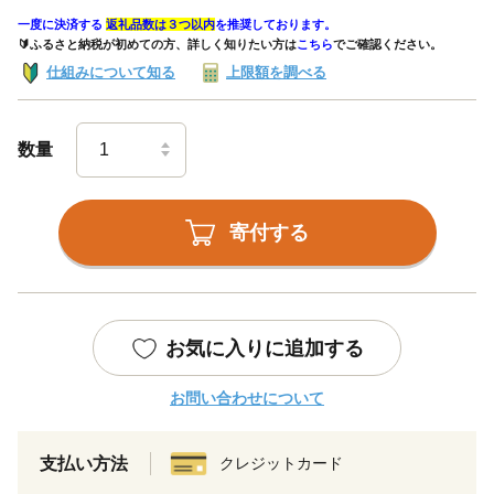
一度に決済する
返礼品数は３つ以内
を推奨しております。
🔰ふるさと納税が初めての方、詳しく知りたい方は
こちら
でご確認ください。
仕組みについて知る
上限額を調べる
数量
寄付する
お気に入りに追加する
お問い合わせについて
支払い方法
クレジットカード