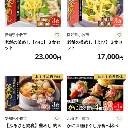
愛知県小牧市
愛知県小牧市
老舗の釜めし【かに】３食セ
老舗の釜めし【えび】３食セ
ット
ット
23,000
17,000
円
円
愛知県小牧市
北海道千歳市
【ふるさと納税】釜めし 約 5
かに４種ほぐし身食べ比べ