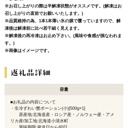
※お召し上がりの際は半解凍状態がオススメです。(解凍はお
召し上がりの直前でお願いいたします。)
※品質維持の為、1本1本薄い氷の膜で覆っていますので、解
凍後は解凍前に比べ若干細く見えます。
※解凍後の再冷凍はお止め下さい。(風味や食感が損なわれま
す。)
※画像はイメージです。
容量
■お礼品の内容について
・生冷ずわい蟹ポーション(小)[500g×1]
原産地:北海道産・ロシア産・ノルウェー産・アメ
リカ産/加工地:北海道小清水町
賞味期限:発送日から60日