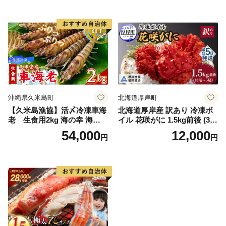
オオズワイガニ ズワイガニ
訳あり 北海道 日高 浜茹で ボ
イル済み 冷凍 カニ 蟹 かに
カニ味噌 甲羅 お得 格安 小ぶ
り 解凍 カニ鍋 甲羅焼き 海鮮
返礼品 特産品 新鮮 濃厚 旨み
簡単調理 家庭用 ギフト グル
メ
沖縄県久米島町
北海道厚岸町
【久米島漁協】活〆冷凍車海
北海道厚岸産 訳あり 冷凍ボ
老 生食用2kg 海の幸 海鮮
イル 花咲がに 1.5kg前後 (3尾
車えび クルマエビ 高級食材
～5尾入) 蟹 花咲ガニ 魚介類
54,000
12,000
円
円
生食 刺身 鮮度抜群 プリプリ
魚介 [№5863-1090]
甘み 旨味 塩焼き 天ぷら 素揚
げ BBQ シーフード 贈答 贈
り物 お歳暮 お中元