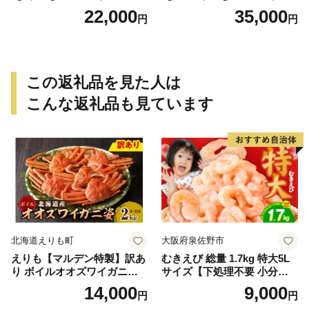
入 ※2026年12月上旬〜2027
粧箱入 ※2026年12月上旬〜2
22,000
35,000
円
円
年2月上旬頃順次発送予定
027年2月上旬頃順次発送予定
（お届け日指定不可）／海老
（お届け日指定不可）（お届
エビ えび クマエビ 足赤 天然
け日指定不可）／海老 エビ
おかず【uot772A】
えび クマエビ 足赤 天然 おか
ず【uot773A】
この返礼品を見た人は
こんな返礼品も見ています
北海道えりも町
大阪府泉佐野市
えりも【マルデン特製】訳あ
むきえび 総量 1.7kg 特大5L
り ボイルオオズワイガニ姿2
サイズ【下処理不要 小分け 8
kg《1kg(４尾～５尾)×2》【e
50g×2P 訳あり サイズ不揃い
14,000
9,000
円
円
r002-051-a】 / ふるさと納税
バナメイエビ バラ凍結】