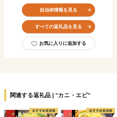
る農業を主産業とした町です。
農業の最盛期である夏から秋にかけて「じゃがいも街
自治体情報を見る
道」と名付けられた道路沿いから斜里岳や知床連山、見
渡す限り耕地風景が広がり“これぞ北海道”と言える雄大
すべての返礼品を見る
な風景が望めます。この耕地は、日々農家の方が健康な
土づくりに尽力され、北海道内でも屈指のじゃがいも・
小麦の一大産地として知られています。
お気に入りに追加する
小清水原生花園や濤沸（とうふつ）湖、藻琴山など豊か
な自然環境、観光資源にも囲まれ、平成３０年４月には
観光拠点とする「小清水ツーリストセンター」が浜小清
水駅の東側にオープンしました。
令和5年5月28日には新庁舎である「防災拠点型複合庁
舎ワタシノ」がオープンしました。庁舎内には役場施設
だけではなく、カフェやフィットネスジム、コインラン
関連する返礼品 | "カニ・エビ"
ドリーなど様々な施設が併設されています。