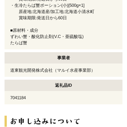
・生冷たらば蟹ポーション(小)[500g×1]
原産地:北海道産/加工地:北海道小清水町
賞味期限:発送日から60日
■原材料・成分
ずわい蟹・酸化防止剤(V.C・亜硫酸塩)
たらば蟹
事業者
道東観光開発株式会社（マルイ水産事業部）
返礼品ID
7041184