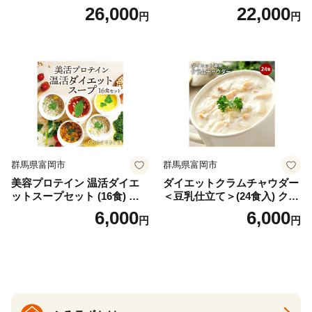
イン）＜プレーン＞ 900g｜
お味噌 おみそ みそ とり野菜
26,000
22,000
円
円
バズーカ岡田監修・植物由来
時短料理 時短ごはん ご当地
の甘味料使用・国内製造 島
フリーズドライ
根県雲南市/株式会社アルプ
ロン [AIEN005]
群馬県富岡市
群馬県富岡市
美容プロテイン 温活ダイエ
ダイエットクラムチャウダー
ットスープセット (16食) 小
＜豆乳仕立て＞(24食入) クラ
分け スープ 食べ比べ セット
ムチャウダー 豆乳 ダイエッ
6,000
6,000
円
円
詰合せ クラムチャウダー チ
ト スープ プロテイン たんぱ
ゲ コーン ポタージュ トマト
く質 食物繊維 食品 F20E-799
温活 ダイエット 美容 プロテ
イン 食品 F20E-809