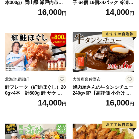
本300g）岡山県 瀬戸内市産
子 64個 16個×4パック 冷凍
石黒農園 ヨーグルト パン 砂
中華 点心 B級グルメ ご当地
16,000
14,000
円
円
糖の代わり 香り高い いい香
野菜 おつまみ おかず 簡単調
り 季節の花の蜜 トンガリ容
理 時短 リピート 保存 豚肉
器入り
特製 ポーク 大きめ ジューシ
ー ギフト お取り寄せ 日高市
北海道鹿部町
大阪府泉佐野市
鮭フレーク（紅鮭ほぐし）20
焼肉屋さんの牛タンシチュー
0g×4本 計800g 鮭 サケ 鮭
240g×6P【高評価 小分け 惣
ほぐし サケフレーク シャケ
菜 牛たん 一人暮らし 冷凍】
14,000
16,000
円
円
フレーク 鮭フレーク