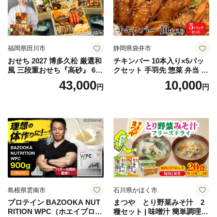
福岡県田川市
静岡県袋井市
おせち 2027 博多久松 厳選和
チキンバー 10本入り×5パッ
風 三段重おせち『高砂』 6.5
クセット 手羽先 惣菜 弁当 お
寸 3段重 2～3人前 おせち料
かず お酒 おつまみ ギフト キ
43,000
10,000
円
円
理 重箱 お正月 冷凍おせち 縁
ャンプ アウトドア キャンプ
起物 祝箸付 福岡 お節 オセチ
飯 保存食 非常食 鶏肉 肉 お
oseti osechi お祝い 迎春おせ
肉 鶏 人気 厳選 静岡県袋井市
ち 本格おせち おせち予約 年
末 年始 お取り寄せ 新春 贅沢
おせち こだわりおせち 惣菜
老舗おせち ふるさと納税お
せち 御節 お節料理 正月 調理
不要 おせち料理2027
島根県雲南市
石川県かほく市
プロテイン BAZOOKA NUT
まつや とり野菜みそ汁 2
RITION WPC（ホエイプロテ
種セット | 味噌汁 簡単調理