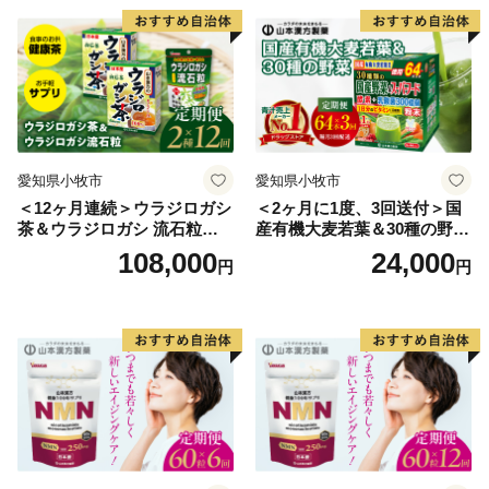
愛知県小牧市
愛知県小牧市
＜12ヶ月連続＞ウラジロガシ
＜2ヶ月に1度、3回送付＞国
茶＆ウラジロガシ 流石粒
産有機大麦若葉＆30種の野
山本漢方 定期便
菜 山本漢方 定期便
108,000
24,000
円
円