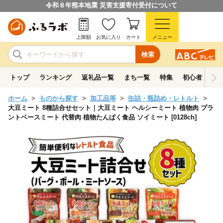
令和８年熊本地震 災害支援寄付受付について
上限額
お気に入り
カート
メニュー
検索
トップ
ランキング
返礼品一覧
まち一覧
特集
初心者ガイド
ホーム
ものから探す
加工品等
缶詰・瓶詰め・レトルト
大豆ミート 8種詰合せセット｜大豆ミート ヘルシーミート 植物肉 プラ
ントベースミート 代替肉 植物たんぱく食品 ソイミート [0128ch]