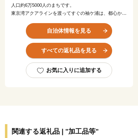
人口約6万5000人のまちです。
東京湾アクアラインを渡ってすぐの袖ケ浦は、都心から
約45分、羽田空港からは約22分とアクセス性の高さが
特徴です。
自治体情報を見る
東京湾に面した臨海部はエネルギーや石油化学などの大
規模な工場が立地する一方で、内陸部には豊かな田園風
すべての返礼品を見る
景が広がります。
年間を通じて温暖な気候の袖ケ浦では、ゴルフやキャン
プ、四季を通じて味覚狩りが楽しめます。
お気に入りに追加する
《子育て・教育に熱心なまち》
袖ケ浦市では、子育て・教育環境の充実に取り組んでい
ます。
保育ニーズの高まりを受け、新たな保育施設の開設など
保育定員の拡充に取り組むとともに、多様な保育ニーズ
に対応するため、様々な保育サービスの充実にも取り組
関連する返礼品 | "加工品等"
んでいます。