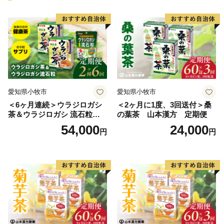
また、教育環境の充実にも力を入れており、図書館を使
った調べ学習の推進や学級担任とは別にサポート教員を
手厚く配置。
その他にも、自然体験活動など特色ある教育に取り組ん
でいます。
愛知県小牧市
愛知県小牧市
＜6ヶ月連続＞ウラジロガシ
＜2ヶ月に1度、3回送付＞桑
茶＆ウラジロガシ 流石粒
の葉茶 山本漢方 定期便
山本漢方 定期便
54,000
24,000
円
円