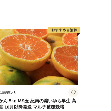
など、様々なタイプの温泉を楽しむこと
お越しいただき、旬の味覚、歴史や文
い。
歌山県白浜町
かん 5kg MS玉 紀南の濃いゆら早生 高
度 10月以降発送 マルチ被覆栽培