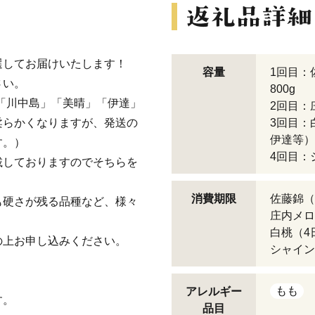
選してお届けいたします！
容量
1回目：
さい。
800g
「川中島」「美晴」「伊達」
2回目：庄
柔らかくなりますが、発送の
3回目：
伊達等）（
す。）
4回目：
載しておりますのでそちらを
消費期限
佐藤錦（
も硬さが残る品種など、様々
庄内メロ
白桃（4
上お申し込みください。
シャイン
もも
アレルギー
す。
品目