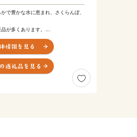
らかで豊かな水に恵まれ、さくらんぼ、
産品が多くあります。
丸」をはじめとしたおいしいお米や、
示制度(ＧＩ)「山形」の指定を受けた
・美酒県やまがた」にふさわしい逸品も
伝えられた上方の技術を磨き、研ぎ澄ま
い工芸品があります。
れ、海水浴や果物狩り、スキーなど、四
しんでいただけるレジャーも目白押しで
豊かなものにするのが温泉です。山形県
湧出し、山や渓谷に囲まれた温泉、近代
、