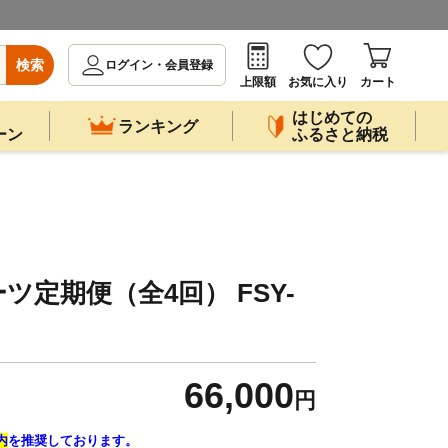
検索
ログイン・会員登録
上限額
お気に入り
カート
はじめての
ランキング
ーン
ふるさと納税
ツ定期便（全4回） FSY-
66,000
円
内
を推奨しております。