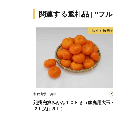
関連する返礼品 | "フ
和歌山県白浜町
紀州完熟みかん１０ｋｇ（家庭用大玉
２Ｌ又は３Ｌ）