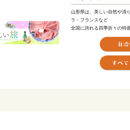
山形県は、美しい自然や清
ラ・フランスなど
全国に誇れる四季折々の特
そして、「つや姫」「雪若
県単位では全国初の地理的表
日本酒など、「日本一美食
自慢です。
また、最上川舟運によって
されてきた多くの素晴らし
さらに、豊かな自然に恵ま
季を通じて山形を感じ、楽
す。
そんな山形県への旅を一層
は、全ての市町村に温泉が
的な大型旅館が立並ぶ温泉