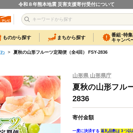
令和８年熊本地震 災害支援寄付受付について
番組･特集
ものから探す
まちから探す
キャンペ
びわ
夏秋の山形フルーツ定期便（全4回） FSY-2836
山形県 山形県庁
夏秋の山形フルー
2836
寄付金額
一度に決済する
返礼品数は３つ以