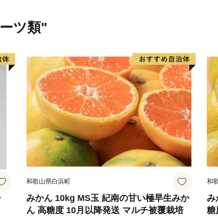
湯治の温泉、海沿いの温泉
ができます。
ルーツ類"
ふるさと納税を機に山形へ
化、自然をお楽しみくださ
和歌山県白浜町
和
・
みかん 10kg MS玉 紀南の甘い極早生みか
み
ん 高糖度 10月以降発送 マルチ被覆栽培
糖