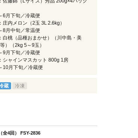
：佐藤錦（Lサイズ）秀品 200g×4パック
～6月下旬／冷蔵便
庄内メロン（2玉 3L 2.6kg）
～8月中旬／常温便
：白桃（品種おまかせ）（川中島・美
等）（2kg 5～9玉）
～9月下旬／冷蔵便
：シャインマスカット 800g 1房
～10月下旬／冷蔵便
冷蔵
冷凍
回） FSY-2836