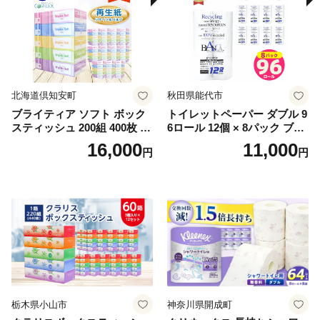
北海道倶知安町
秋田県能代市
ブライティア ソフト ボック
トイレットペーパー ダブル 9
スティッシュ 200組 400枚 60
6ロール 12個 × 8パック ブラ
箱 日本製 まとめ買い ティッ
ンカ 再生紙 100％ 芯あり 日
16,000
11,000
円
円
シュ リサイクル 長持 防災 常
用品 消耗品 無香料 生活用品
備品 日用雑貨 消耗品 生活必
備蓄 秋田県 能代市 送料無料
需品 備蓄 ペーパー 紙 北海道
《能代製紙》
倶知安町 日用品
栃木県小山市
神奈川県開成町