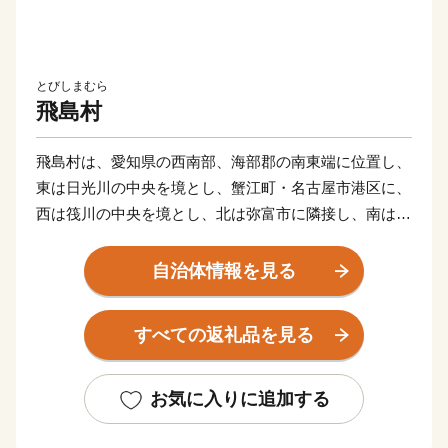
とびしまむら
飛島村
飛島村は、愛知県の西南部、海部郡の南東端に位置し、
東は日光川の中央を境とし、蟹江町・名古屋市港区に、
西は筏川の中央を境とし、北は弥富市に隣接し、南は伊
勢湾の最北部に面しています。
全体の面積は約22.43ｋ㎡と小さな村ですが、北部は農
自治体情報を見る
村地帯、南部は臨海工業地帯となっており、昔ながらの
田園風景と、名古屋港を中心とした貿易の拠点としての
すべての返礼品を見る
機能が共存している村です。
農村地帯では、水稲・麦・露地野菜・温室野菜・花卉等
の栽培が盛んに行われています。また、一部では金魚の
お気に入りに追加する
養殖も行われています。
臨海工業地帯には、輸送関連会社・倉庫会社・木材関連