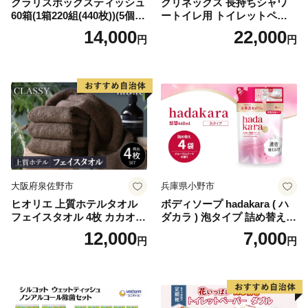
クラリスボックスティッシュ
クリネックス 長持ちシャワ
60箱(1箱220組(440枚))(5個入
ートイレ用 トイレットペー
り×12セット)【1256759】
パー（ダブル）64ロール(8ロ
14,000
22,000
円
円
ール×8パック) 開成町 トイレ
ットペーパーダブル 日用品
国産 新生活 ダブル SDGs 備
蓄 防災 エコ 消耗品 生活雑貨
生活用品 無香料 トイレット
ペーパー ダブル といれっと
ぺーぱー トイレ クレシア ト
イレットペーパー [BDBH002
-1]
大阪府泉佐野市
兵庫県小野市
ヒオリエ 上質ホテルタオル
ボディソープ hadakara ( ハ
フェイスタオル 4枚 カカオ
ダカラ ) 泡タイプ 詰め替え 4
【タオル 泉州タオル 吸水 普
40ml×4袋 ボディーソープ 泡
12,000
7,000
円
円
段使い 無地 シンプル 日用品
ボディソープ 泡 日用品 消耗
ふわふわ ふかふか 家族 たお
品 バス用品 大容量 いい 匂い
る 一人暮らし】
ボディ 保湿 LION ライオン
泡石鹸 石鹸 兵庫 兵庫県 小野
市