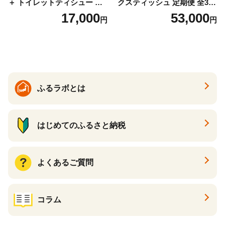
＋ トイレットティシュー し
クスティッシュ 定期便 全3
っかり香るフレッシュクリア
回 日本製 まとめ買い 防災
17,000
53,000
円
円
の香り ダブル 12ロール×6パ
常備品 日用雑貨 消耗品 生活
ック 72ロール 25m トイレ
必需品 大容量 備蓄 リサイク
ットペーパー パルプ100％ 消
ル ティッシュ ペーパー まと
臭 防臭 日用品 消耗品 備蓄
め買い 雑貨 倶知安町
ふるラボとは
はじめてのふるさと納税
よくあるご質問
コラム