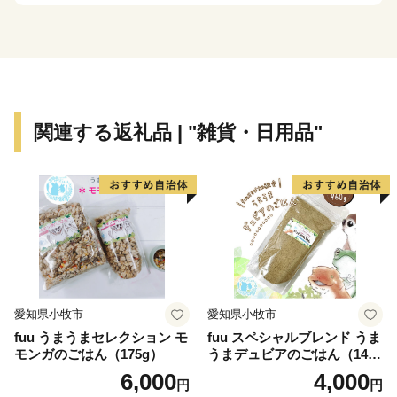
事業所・鉄鋼関連事業所・火力発電所等が立地してお
り、名古屋港の物流の重要な地位となっています。
皆様からの応援を心よりお待ちしております。
【ご注意】
関連する返礼品 | "雑貨・日用品"
・返礼品の送付は、飛島村外にお住まいの方に限らせて
いただきます。
・寄附につきましては、年度内の回数制限は現在設けて
おりません。
・返礼品のお届けには1～2ヶ月程度かかることがありま
す。
・返礼品の写真はイメージです。
愛知県小牧市
愛知県小牧市
fuu うまうまセレクション モ
fuu スペシャルブレンド うま
モンガのごはん（175g）
うまデュビアのごはん（140
g）
6,000
4,000
円
円