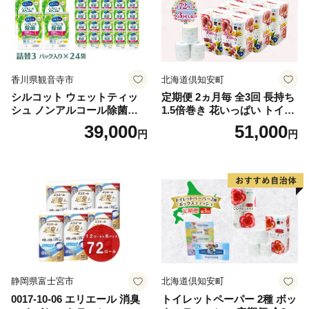
香川県観音寺市
北海道倶知安町
シルコット ウェットティッ
定期便 2ヵ月毎 全3回 長持ち
シュ ノンアルコール除菌詰
1.5倍巻き 花いっぱい トイレ
替（43枚×3P）×24袋 日用品
ットペーパー ダブル 45ｍ 計
39,000
51,000
円
円
おもちゃ 拭き取り 手拭き 外
72ロール 全18種 花柄 プリン
出時 お出かけ時 食事前 緑茶
ト ハーブ 香り付き 日本製 ま
カテキン配合
とめ買い 防災 常備品 ペーパ
ー 消耗品 備蓄 送料無料 北海
道 倶知安町 日用品
静岡県富士宮市
北海道倶知安町
0017-10-06 エリエール 消臭
トイレットペーパー 2種 ボッ