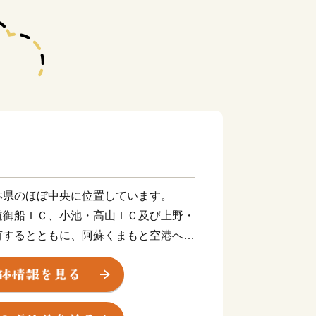
本県のほぼ中央に位置しています。
道御船ＩＣ、小池・高山ＩＣ及び上野・
有するとともに、阿蘇くまもと空港へ車
れた「ちょうどいい田舎」です。
後期の地層があり、日本で初めて肉食恐
、恐竜を町のシンボルにまちづくりを進