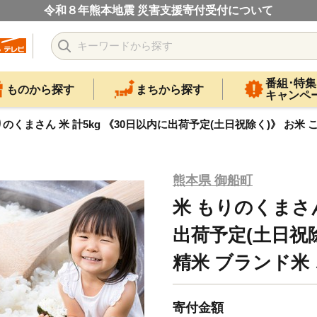
令和８年熊本地震 災害支援寄付受付について
番組･特集
ものから探す
まちから探す
キャンペ
りのくまさん 米 計5kg 《30日以内に出荷予定(土日祝除く)》 お米 
熊本県 御船町
米 もりのくまさん
出荷予定(土日祝除
精米 ブランド米
寄付金額