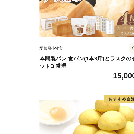
愛知県小牧市
本間製パン 食パン(1本3斤)とラスクの
ットB 常温
15,00