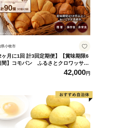
がご対応いたします。
・お届け時期等についての問合せ先】
-245-6158
知県小牧市
2ヶ月に1回 計3回定期便】【賞味期限6
日間】コモパン ふるさとクロワッサン
ット（計90個）／災害用備蓄 保存食 非
42,000
円
食 防災グッズにも