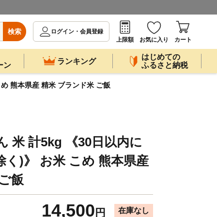
検索
ログイン・会員登録
上限額
お気に入り
カート
はじめての
ランキング
ーン
ふるさと納税
こめ 熊本県産 精米 ブランド米 ご飯
 米 計5kg 《30日以内に
く)》 お米 こめ 熊本県産
 ご飯
14,500
在庫なし
円