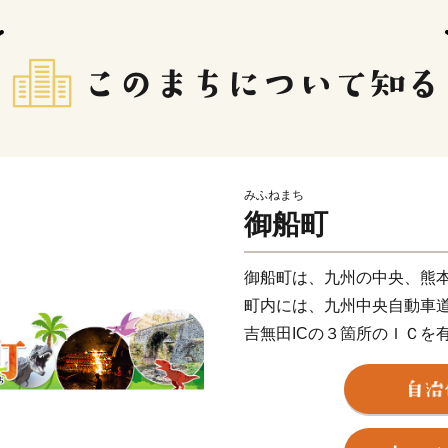
みふねまち
御船町
御船町は、九州の中央、熊
町内には、九州中央自動車
吉無田ICの３箇所のＩＣを
で30分と交通アクセスに優
御船層群と呼ばれる白亜紀
竜の歯が発見されたことで
めています。