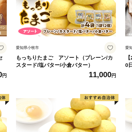
お電話及びメールは、当社
【返礼品の内容・お届け先
E-mail：mifune@lo-cal.co.jp
TEL:096-288-5626 FAX:096
愛知県小牧市
愛
セ
もっちりたまご アソート（プレーン/カ
【
スタード/塩バター/小倉バター）
0
セ
0
11,000
円
円
常