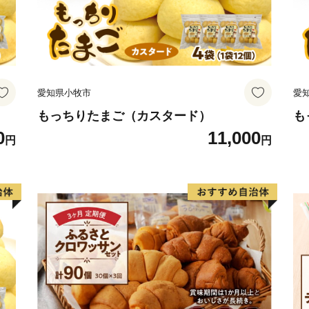
愛知県小牧市
愛
もっちりたまご（カスタード）
も
0
11,000
円
円