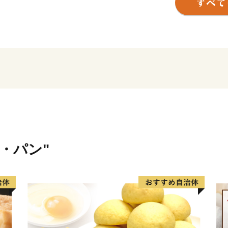
西日本で最大規模の「御船
壁の町」と言われた町の当
ャラリー」、「吉無田高原
文化と自然が融合した町で
【業務委託先への委託につ
御船町ふるさと納税の業務を
受付・返礼品手配・受領証
受付・配送サービスを委託し
米・パン"
委託させていただく場合が
契約等を締結し、個人情報
----------------------------------------
本サイトの運営は、株式会