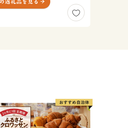
町恐竜博物館」や、昭和中期頃まで「白
時の面影を残す貴重な建築物「街なかギ
」や「吉無田水源」などを有し、歴史・
す。
いて】
遂行する上で必要な業務委託先(寄附
明書の発行及び送付・各種お問い合わせ
た企業など)へ寄附者様の個人情報を
ございますが、その場合には、守秘義務
保護に万全を期します。
--------------------------------------
社ローカルがおこなっております。