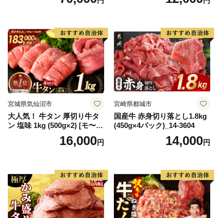
円
円
肉 ジューシー ヘルシー】(H0
65175)
宮城県気仙沼市
宮崎県都城市
大人気！ 牛タン 厚切り牛タ
国産牛 赤身切り落とし1.8kg
ン 塩味 1kg (500g×2) [モ〜ラ
(450g×4パック)_14-3604
ンド 宮城県 気仙沼市 205646
16,000
14,000
円
円
60] 肉 牛肉 精肉 牛たん 牛タ
ン塩 牛たん塩 冷凍 焼肉 BB
Q アウトドア バーベキュー
厚切り タン