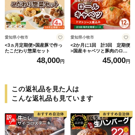
愛知県小牧市
愛知県小牧市
<3ヵ月定期便>国産豚で作っ
<2か月に1回 計3回 定期便
たこだわり惣菜セット
>国産キャベツと豚肉のロー
ルキャベツ（6P入り）
48,000
45,000
円
円
この返礼品を見た人は
こんな返礼品も見ています