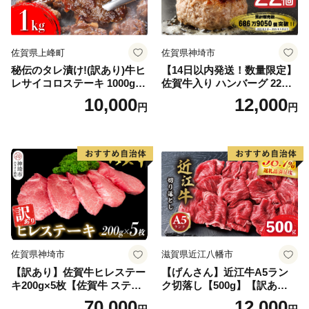
佐賀県上峰町
佐賀県神埼市
秘伝のタレ漬け!(訳あり)牛ヒ
【14日以内発送！数量限定】
レサイコロステーキ 1000g
佐賀牛入り ハンバーグ 22個
【B-1098-AS】
2.6kg(120g×22個)【佐賀牛
10,000
12,000
円
円
黒毛和牛 ブランド牛 九州 ハ
ンバーグ 牛肉 豚肉 国産 お弁
当 おかず 惣菜 おすすめ 人
気】(H083106)
佐賀県神埼市
滋賀県近江八幡市
【訳あり】佐賀牛ヒレステー
【げんさん】近江牛A5ラン
キ200g×5枚【佐賀牛 ステー
ク切落し【500g】【訳あり】
キ ブランド肉 ヒレ肉 フィレ
【DG12W】
70,000
12,000