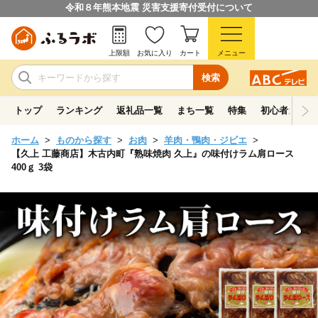
令和８年熊本地震 災害支援寄付受付について
上限額
お気に入り
カート
メニュー
検索
トップ
ランキング
返礼品一覧
まち一覧
特集
初心者ガイド
ホーム
ものから探す
お肉
羊肉・鴨肉・ジビエ
【久上 工藤商店】木古内町『熟味焼肉 久上』の味付けラム肩ロース
400ｇ 3袋