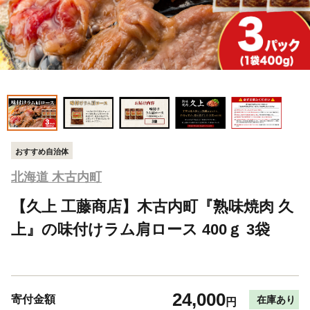
おすすめ自治体
北海道 木古内町
【久上 工藤商店】木古内町『熟味焼肉 久
上』の味付けラム肩ロース 400ｇ 3袋
24,000
寄付金額
在庫あり
円