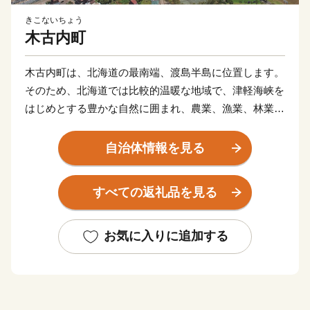
きこないちょう
木古内町
木古内町は、北海道の最南端、渡島半島に位置します。
そのため、北海道では比較的温暖な地域で、津軽海峡を
はじめとする豊かな自然に囲まれ、農業、漁業、林業が
行われています。
このほかにも、天保2年（1831年）から続く、厳寒の津
自治体情報を見る
軽海峡で神社のご神体を清め、1年の豊漁豊作などを祈
願する「みそぎ祭り」など歴史と関連するイベントなど
すべての返礼品を見る
も行われます。
お気に入りに追加する