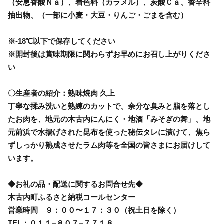
（安息香酸Ｎａ）、着色料（カラメル）、炭酸Ｃａ、香辛料
抽出物、（一部に小麦・大豆・りんご・ごまを含む）
※-18℃以下で保存してください
※開封後は賞味期限に関わらずお早めにお召し上がりくださ
い
〇生産者の紹介：熟味焼肉 久上
丁寧な揉み洗いと熟練のカットで、余分な臭みと脂を落とし
たお肉を、地元の木古内にんにく・地酒「みそぎの舞」、地
元前浜で水揚げされた昆布を使った秘伝タレに漬けて、焦ら
ずしっかり熟成させたラム肉等を全国の皆さまにお届けして
います。
◆お礼の品・配送に関するお問合せ先◆
木古内町ふるさと納税コールセンター
営業時間 ９：００〜１７：３０（祝土日を除く）
TEL：０１１−８０７−７７１８