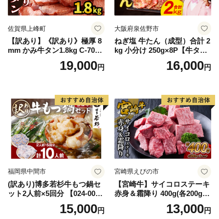
佐賀県上峰町
大阪府泉佐野市
【訳あり】《訳あり》極厚 8
ねぎ塩 牛たん（成型）合計 2
mm かみ牛タン1.8kg C-709-
kg 小分け 250g×8P【牛タン
AS
牛肉 焼肉用 薄切り 訳あり サ
19,000
16,000
円
円
イズ不揃い】
福岡県中間市
宮崎県えびの市
(訳あり)博多若杉牛もつ鍋セ
【宮崎牛】サイコロステーキ
ット2人前×5回分 【024-002
赤身＆霜降り 400g(各200g×
7】
１P 計2P) 真空パック 冷凍
15,000
13,000
円
円