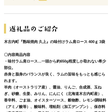
木古内町『熟味焼肉 久上』の味付けラム肩ロース 400ｇ 3袋
〇内容商品内容
・味付ラム肩ロース…一頭から約650g程度しか取れない希少
部位。
赤身と脂身のバランスが良く、ラムの旨味をもっとも感じら
れます。
羊肉（オーストラリア産）、醤油、りんご、合成酒、玉ね
ぎ、砂糖、生姜、みりん、にんにく（北海道木古内町産）、
香辛料、ごま油、オイスターソース、穀物酢、レモン/調味料
（アミノ酸等）、酸味料、増粘剤（加工デンプン）、保存料