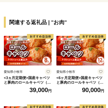
関連する返礼品 | "お肉"
愛知県小牧市
愛知県小牧市
<3ヵ月定期便>国産キャベツ
<6ヶ月定期便>国産キャベツ
と豚肉のロールキャベツ（4P
と豚肉のロールキャベツ（6P
入り）
入り）
39,000
90,000
円
円