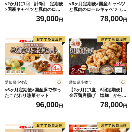
<2か月に1回 計3回 定期便
<6ヶ月定期便>国産キャベツ
>国産キャベツと豚肉のロー
と豚肉のロールキャベツ（4P
ルキャベツ（4P入り）
入り）
39,000
78,000
円
円
愛知県小牧市
愛知県小牧市
<6ヶ月定期便>国産豚で作っ
【2ヶ月に1度、6回定期便】
たこだわり惣菜セット
金匠鶏唐揚げ 塩麹 からあ
げ
96,000
78,000
円
円