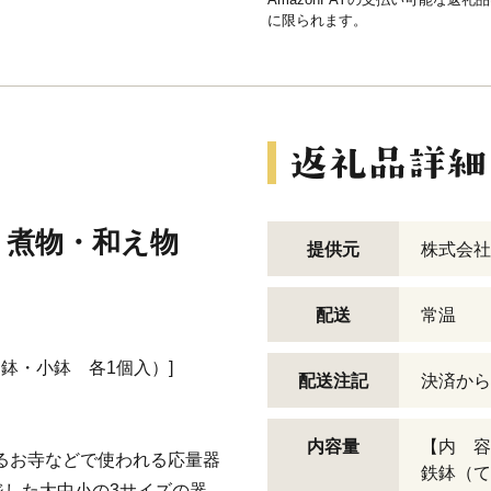
に限られます。
・煮物・和え物
提供元
株式会社
配送
常温
鉢・小鉢 各1個入）]
配送注記
決済から
内容量
【内 容
ゆるお寺などで使われる応量器
鉄鉢（て
した大中小の3サイズの器