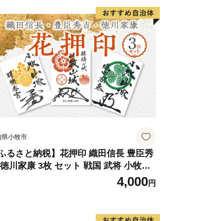
個人情報保護方針）について〉
情報は、鯖江市が責任をもって管理し、
を除き、第三者に譲渡したり、提供した
。なお、お客様からいただいた個人情報
、いただいたふるさと納税の使い道に関
出展するふるさと納税関連イベント情報
と納税に関する情報提供のために使用さ
して、電子メールの配信やパンフレット
ただくことがあります。
知県小牧市
の配信又は資料の郵送停止等のご希望が
urusato-sabae@soe.or.jp)まで
ふるさと納税】花押印 織田信長 豊臣秀
 徳川家康 3枚 セット 戦国 武将 小牧山
 墨絵 龍画師 書道アーティスト 池谷公
4,000
円
 渾身の一作 作品 雑貨 工芸品 グッズ 愛
県 小牧市 お取り寄せ 送料無料