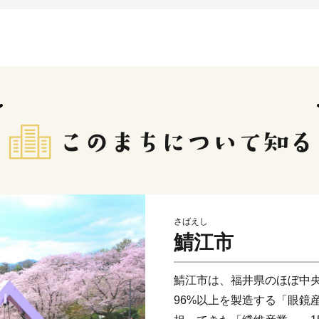
さばえし
鯖江市
鯖江市は、福井県のほぼ中
96%以上を製造する「眼鏡