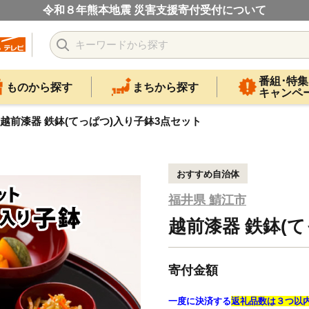
令和８年熊本地震 災害支援寄付受付について
番組･特集
ものから探す
まちから探す
キャンペ
越前漆器 鉄鉢(てっぱつ)入り子鉢3点セット
おすすめ自治体
福井県 鯖江市
越前漆器 鉄鉢(
寄付金額
一度に決済する
返礼品数は３つ以