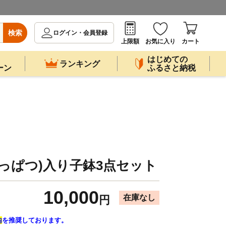
検索
ログイン・会員登録
上限額
お気に入り
カート
はじめての
ランキング
ーン
ふるさと納税
てっぱつ)入り子鉢3点セット
10,000
在庫なし
円
内
を推奨しております。