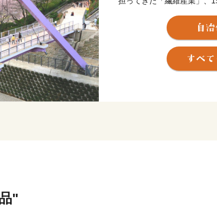
担ってきた「繊維産業」、1
器の8割を占める「漆器産業
が集積した「ものづくりの
近年では長年のメガネ製造
スマートグラス等の分野に
古墳の多い古代ロマンのま
した地域には当時をしのぶ
然にも恵まれ、日本歴史公
海側随一のつつじの名所と
は、人気者のレッサーパン
「レッサーパンダのいえ」
らしい姿が来園者をとりこ
内に点在するさばえスイー
ます。
品"