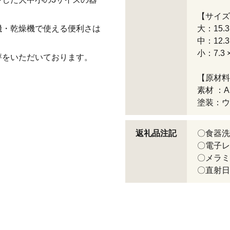
【サイズ
機・乾燥機で使える便利さは
大：15.3 
中：12.3 
小：7.3 ×
評をいただいております。
【原材料
素材 ：
塗装：ウ
返礼品注記
〇食器洗
〇電子レ
〇メラミ
〇直射日