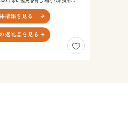
500年余の歴史を有し国内の業務用漆
」、そして、近年はIT産業など、産業
まち」です。
で培った金属加工技術を生かし、医療や
も進出しています。王山古墳をはじめ、
ちであり、近松門左衛門が幼少期を過ご
街並みが残っています。また、豊かな自
園百選に認定されている西山公園は日本
して親しまれ、公園内の西山動物園で
ダが出迎えてくれます。屋内展示施設
は、人のすぐ頭上を元気よく動き回る愛
に。また、伝統野菜吉川ナスのほか、市
ツなど、数え切れない魅力があふれてい