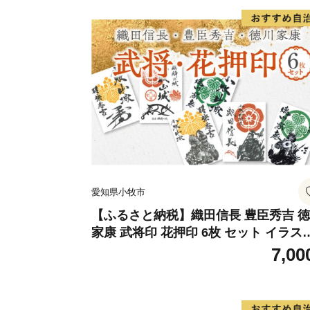
愛知県小牧市
【ふるさと納税】織田信長 豊臣秀吉 
家康 武将印 花押印 6枚 セット イラス
戦国 武将 小牧山城 墨絵 龍画師 書道ア
7,00
ティスト 池谷公智 渾身の一作 作品 雑
工芸品 グッズ 愛知県 小牧市 お取り寄
送料無料