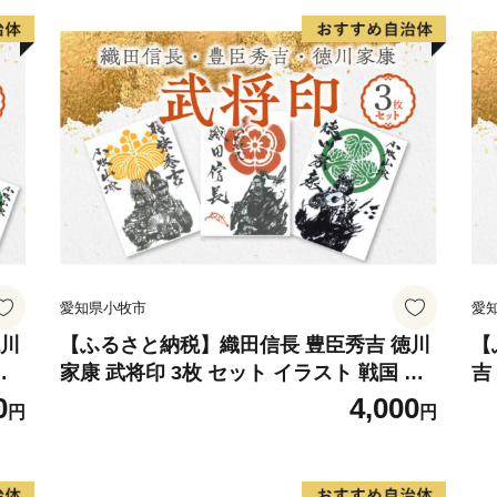
〈プライバシーポリシー（
お客様からいただいた個人
関係法令で定められた場合
りすることはございません
は、商品の発送、事務連絡
する報告、鯖江市が主催・
の提供及び鯖江市のふるさ
せていただき、その手段と
等の資料の郵送をさせてい
愛知県小牧市
愛
御不明な点や、電子メール
ございましたら、ふるさと納税担当(f
徳川
【ふるさと納税】織田信長 豊臣秀吉 徳川
【
ト
家康 武将印 3枚 セット イラスト 戦国 武
吉
ご連絡ください。
ー
将 小牧山城 墨絵 龍画師 書道アーティス
城
0
4,000
円
円
貨
ト 池谷公智 渾身の一作 作品 雑貨 工芸品
智
せ
グッズ 愛知県 小牧市 お取り寄せ 送料無
知
料