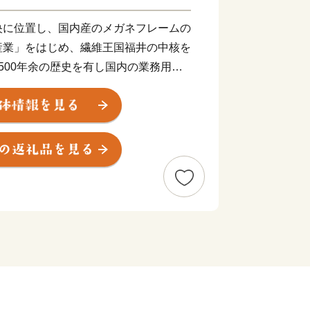
央に位置し、国内産のメガネフレームの
産業」をはじめ、繊維王国福井の中核を
500年余の歴史を有し国内の業務用漆
」、そして、近年はIT産業など、産業
まち」です。
で培った金属加工技術を生かし、医療や
も進出しています。王山古墳をはじめ、
ちであり、近松門左衛門が幼少期を過ご
街並みが残っています。また、豊かな自
園百選に認定されている西山公園は日本
して親しまれ、公園内の西山動物園で
ダが出迎えてくれます。屋内展示施設
は、人のすぐ頭上を元気よく動き回る愛
に。また、伝統野菜吉川ナスのほか、市
ツなど、数え切れない魅力があふれてい