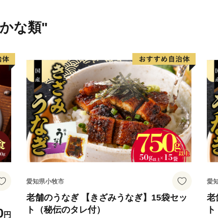
ます。
さかな類"
〈プライバシーポリシー（
お客様からいただいた個人
関係法令で定められた場合
りすることはございません
は、商品の発送、事務連絡
する報告、鯖江市が主催・
の提供及び鯖江市のふるさ
せていただき、その手段と
等の資料の郵送をさせてい
愛知県小牧市
愛
御不明な点や、電子メール
ございましたら、ふるさと納税担当(f
老舗のうなぎ 【きざみうなぎ】15袋セッ
老
ト（秘伝のタレ付）
ト
0
ご連絡ください。
円