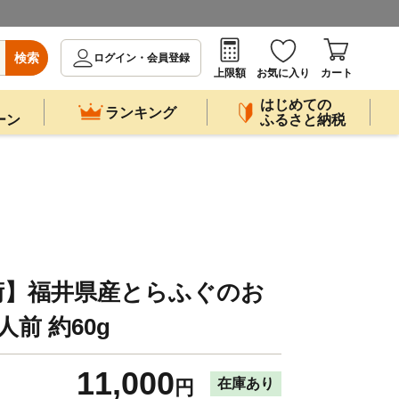
検索
ログイン・会員登録
上限額
お気に入り
カート
はじめての
ランキング
ーン
ふるさと納税
術】福井県産とらふぐのお
前 約60g
11,000
在庫あり
円