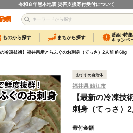
令和８年熊本地震 災害支援寄付受付について
番組･特集
ものから探す
まちから探す
キャンペ
の冷凍技術】福井県産とらふぐのお刺身（てっさ）2人前 約60g
おすすめ自治体
福井県 鯖江市
【最新の冷凍技
刺身（てっさ）2人
寄付金額