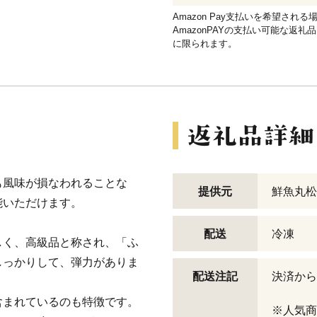
Amazon Pay支払いを希望さ
AmazonPAYの支払い可能な返礼
に限られます。
も風味が損なわれることな
提供元
鮮魚丸松
能いただけます。
配送
冷凍
しく、高級品と称され、「ふ
しっかりして、弾力がありま
配送注記
決済から
含まれているのも特徴です。
※人気商