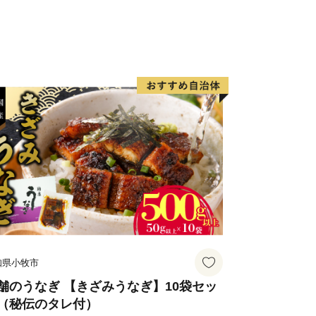
個人情報保護方針）について〉
情報は、鯖江市が責任をもって管理し、
を除き、第三者に譲渡したり、提供した
。なお、お客様からいただいた個人情報
、いただいたふるさと納税の使い道に関
出展するふるさと納税関連イベント情報
と納税に関する情報提供のために使用さ
して、電子メールの配信やパンフレット
ただくことがあります。
知県小牧市
の配信又は資料の郵送停止等のご希望が
urusato-sabae@soe.or.jp)まで
舗のうなぎ 【きざみうなぎ】10袋セッ
（秘伝のタレ付）