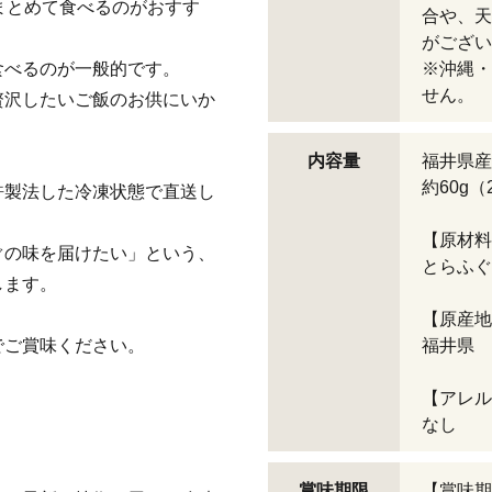
まとめて食べるのがおすす
合や、天
がござい
食べるのが一般的です。
※沖縄・
せん。
贅沢したいご飯のお供にいか
内容量
福井県産
約60g
許製法した冷凍状態で直送し
【原材料
ぐの味を届けたい」という、
とらふぐ
します。
【原産地
でご賞味ください。
福井県
【アレル
なし
賞味期限
【賞味期