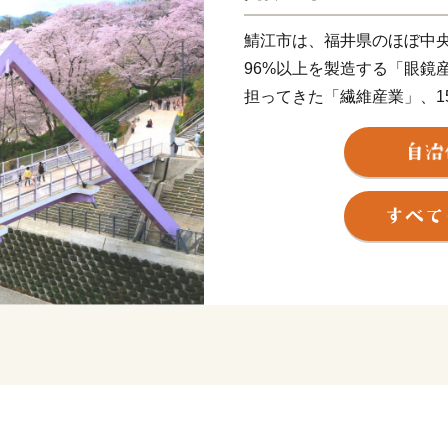
鯖江市は、福井県のほぼ中
96%以上を製造する「眼鏡
担ってきた「繊維産業」、1
器の8割を占める「漆器産業
が集積した「ものづくりの
近年では長年のメガネ製造
スマートグラス等の分野に
古墳の多い古代ロマンのま
した地域には当時をしのぶ
然にも恵まれ、日本歴史公
海側随一のつつじの名所と
は、人気者のレッサーパン
「レッサーパンダのいえ」
らしい姿が来園者をとりこ
内に点在するさばえスイー