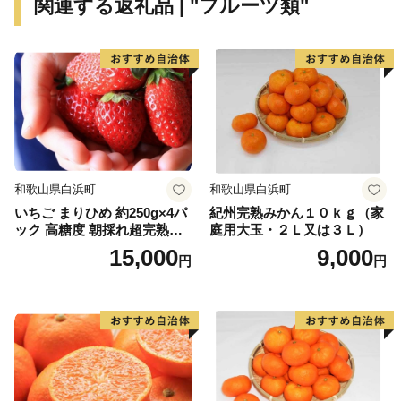
関連する返礼品 | "フルーツ類"
長寿の里、芭蕉布の里、シークヮーサーの里、ぶながや
（平和と自然を愛する森の精）の里より、村民自慢の特
産品をお送りします。
和歌山県白浜町
和歌山県白浜町
いちご まりひめ 約250g×4パ
紀州完熟みかん１０ｋｇ（家
ック 高糖度 朝採れ超完熟ま
庭用大玉・２Ｌ又は３Ｌ）
りひめ 1月以降発送分
15,000
9,000
円
円