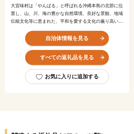
大宜味村は「やんばる」と呼ばれる沖縄本島の北部に位
置し、山、川、海の豊かな自然環境、良好な景観、地域
伝統文化等に恵まれた、平和を愛する文化の薫り高い村
です。
シークヮーサー生産量は県内一を誇り、陶芸や木工など
自治体情報を見る
工芸も盛んで沖縄を代表する伝統工芸の芭蕉布は、「喜
如嘉の芭蕉布」として国指定重要無形文化財になってい
すべての返礼品を見る
ます。また、健康な高齢者が多く「長寿村」としても知
られています。
お気に入りに追加する
村土の約76%が森林に囲まれており、山々には国指定の
天然記念物であるケナガネズミやノグチゲラ等、動植物
の貴重な固有種が数多く生息し「野生生物の宝庫」とも
言われています（平成28年9月15日に隣村の国頭村、東
村とともに「やんばる国立公園」に指定）。
大宜味村の豊かな自然の中で生まれた特産品の数々、