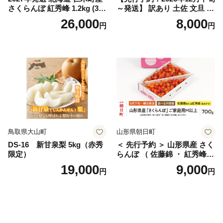
さくらんぼ 紅秀峰 1.2kg (300
～発送】 訳あり 土佐 文旦 8k
g×4パック) Lサイズ以上 旬
g (Mサイズ以上サイズミック
26,000
8,000
円
円
桜桃 産地直送 サクランボ チ
ス) 8000円 わけあり ぶんた
ェリー フルーツ 果物 果物類
ん みかん mikan 蜜柑 ミカン
仁木町 仁木 [松山商店]
土佐文旦 家庭用 産地直送 国
産 農家直送 期間限定 特産品
サイズミックス くらもとフ
ァーム 愛南町 愛媛県
鳥取県大山町
山形県朝日町
DS-16 新甘泉梨 5kg（赤秀
＜ 先行予約 ＞ 山形県産 さく
限定）
らんぼ （ 佐藤錦 ・ 紅秀峰
） ご家庭用 M以上 700g 【20
19,000
9,000
円
円
26年6月下旬から7月上旬発
送】 山形県 果物 フルーツ 初
夏 夏 送料無料