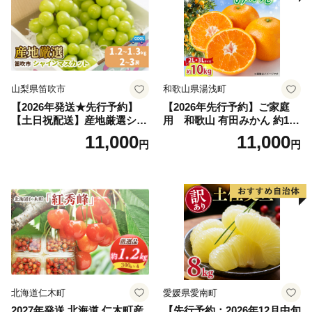
山梨県笛吹市
和歌山県湯浅町
【2026年発送★先行予約】
【2026年先行予約】ご家庭
【土日祝配送】産地厳選シャ
用 和歌山 有田みかん 約10k
インマスカット1.2kg～1.3kg
g (2L、3Lサイズ)【湯浅町】
11,000
11,000
円
円
（2房～3房）※沖縄・離島配
_ZJ6079
送不可※ 106-003-sku02-26y
｜シャインマスカット 発送
笛吹市 山梨県 フルーツ 果物
ぶどう 葡萄 大粒 シャインマ
スカット おすすめ シャイン
マスカット 贈答 ギフト 産地
笛吹市 シャインマスカット
笛吹 葡萄 国産 ぶどう 人気
国産 1.2kg 先行｜
北海道仁木町
愛媛県愛南町
2027年発送 北海道 仁木町産
【先行予約：2026年12月中旬