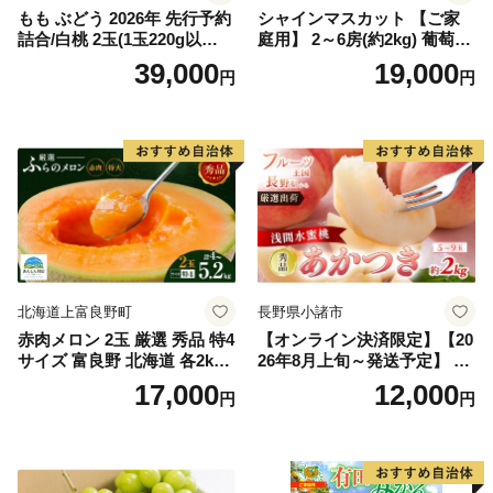
もも ぶどう 2026年 先行予約
シャインマスカット 【ご家
詰合/白桃 2玉(1玉220g以
庭用】 2～6房(約2kg) 葡萄 ぶ
上)・シャインマスカット 晴
どう ブドウ フルーツ 果物 く
39,000
19,000
円
円
王 2房(1房480g以上) 化粧箱
だもの 果実 旬の果物 旬のフ
入り 岡山県産 国産 フルーツ
ルーツ 香川 香川県 東かがわ
果物 ギフト
市
北海道上富良野町
長野県小諸市
赤肉メロン 2玉 厳選 秀品 特4
【オンライン決済限定】【20
サイズ 富良野 北海道 各2kg
26年8月上旬～発送予定】 先
～2.6kg 2玉 セット ファーム
行予約 「浅間水蜜桃プレミ
17,000
12,000
円
円
富良野 メロン めろん 果物 く
アム」 もも あかつき 秀品 約
だもの フルーツ デザート 旬
2kg 5～9玉 贈答品 ふるさと
の果物 旬のフルーツ
納税 果物 桃 フルーツ モモ
果肉 長野県産 小諸市