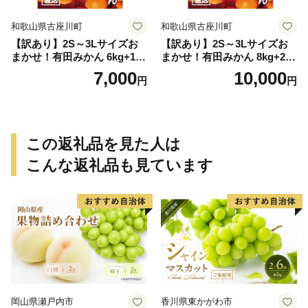
和歌山県古座川町
和歌山県古座川町
【訳あり】2S～3Lサイズお
【訳あり】2S～3Lサイズお
まかせ！有田みかん 6kg+1kg
まかせ！有田みかん 8kg+2kg
保証分 11月から12月下旬ま
保証分 11月から12月下旬ま
7,000
10,000
円
円
でに順次発送致します。 / 訳
でに順次発送致します。 / 訳
ありみかん 有田みかん みか
ありみかん 有田みかん みか
ん ミカン 蜜柑 柑橘 温州みか
ん ミカン 蜜柑 柑橘 温州みか
ん 和歌山 ご家庭用
ん 和歌山 ご家庭用
この返礼品を見た人は
こんな返礼品も見ています
岡山県瀬戸内市
香川県東かがわ市