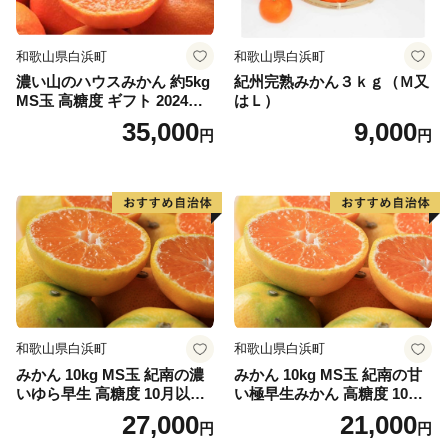
和歌山県白浜町
和歌山県白浜町
濃い山のハウスみかん 約5kg
紀州完熟みかん３ｋｇ（Ｍ又
MS玉 高糖度 ギフト 2024年7
はＬ）
月以降発送分
35,000
9,000
円
円
和歌山県白浜町
和歌山県白浜町
みかん 10kg MS玉 紀南の濃
みかん 10kg MS玉 紀南の甘
いゆら早生 高糖度 10月以降
い極早生みかん 高糖度 10月
発送 マルチ被覆栽培
以降発送 マルチ被覆栽培
27,000
21,000
円
円