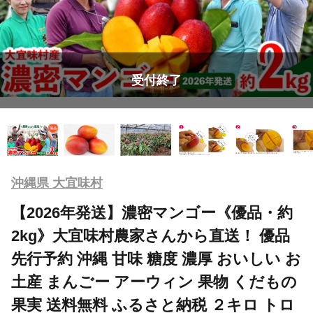
受付終了
沖縄県 大宜味村
【2026年発送】濃密マンゴー《優品・約
2kg》大宜味村農家さんから直送！ 優品
先行予約 沖縄 甘味 糖度 濃厚 おいしい お
土産 まんごー アーウィン 果物 くだもの
果実 送料無料 ふるさと納税 ２キロ トロ