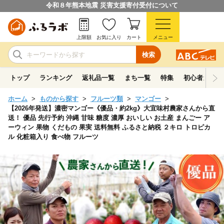
令和８年熊本地震 災害支援寄付受付について
上限額
お気に入り
カート
メニュー
検索
トップ
ランキング
返礼品一覧
まち一覧
特集
初心者ガイド
ホーム
ものから探す
フルーツ類
マンゴー
【2026年発送】濃密マンゴー《優品・約2kg》大宜味村農家さんから直
送！ 優品 先行予約 沖縄 甘味 糖度 濃厚 おいしい お土産 まんごー ア
ーウィン 果物 くだもの 果実 送料無料 ふるさと納税 ２キロ トロピカ
ル 化粧箱入り 食べ物 フルーツ