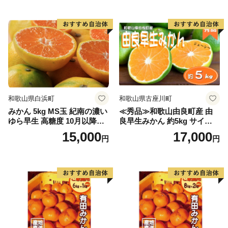
和歌山県白浜町
和歌山県古座川町
みかん 5kg MS玉 紀南の濃い
≪秀品≫和歌山由良町産 由
ゆら早生 高糖度 10月以降発
良早生みかん 約5kg サイズお
送 マルチ被覆栽培
まかせ【sml106C】
15,000
17,000
円
円