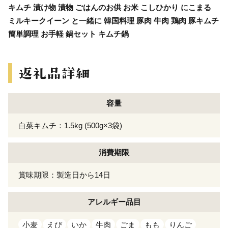
キムチ 漬け物 漬物 ごはんのお供 お米 こしひかり にこまる
ミルキークイーン と一緒に 韓国料理 豚肉 牛肉 鶏肉 豚キムチ
簡単調理 お手軽 鍋セット キムチ鍋
容量
白菜キムチ：1.5kg (500g×3袋)
消費期限
賞味期限：製造日から14日
アレルギー
品目
小麦
えび
いか
牛肉
ごま
もも
りんご