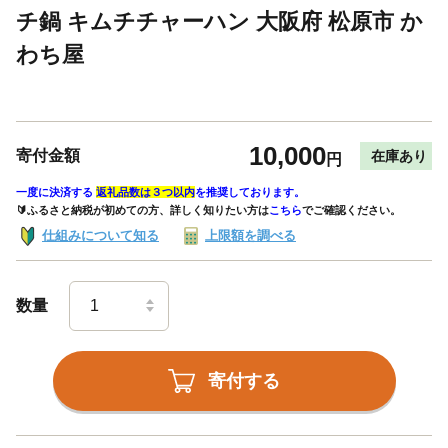
チ鍋 キムチチャーハン 大阪府 松原市 か
わち屋
10,000
寄付金額
在庫あり
円
一度に決済する
返礼品数は３つ以内
を推奨しております。
🔰ふるさと納税が初めての方、詳しく知りたい方は
こちら
でご確認ください。
仕組みについて知る
上限額を調べる
数量
寄付する