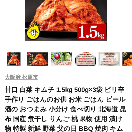
大阪府 松原市
甘口 白菜 キムチ 1.5kg 500g×3袋 ピリ辛
手作り ごはんのお供 お米 ごはん ビール
酒の おつまみ 小分け 食べ切り 北海道 昆
布 国産 煮干し りんご 桃 果物 使用 漬け
物 特製 新鮮 野菜 父の日 BBQ 焼肉 キム