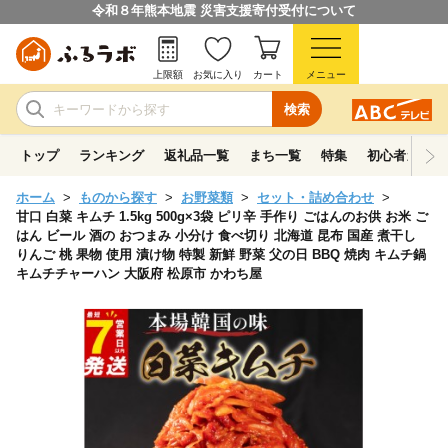
令和８年熊本地震 災害支援寄付受付について
上限額
お気に入り
カート
メニュー
検索
トップ
ランキング
返礼品一覧
まち一覧
特集
初心者ガイド
ホーム
ものから探す
お野菜類
セット・詰め合わせ
甘口 白菜 キムチ 1.5kg 500g×3袋 ピリ辛 手作り ごはんのお供 お米 ご
はん ビール 酒の おつまみ 小分け 食べ切り 北海道 昆布 国産 煮干し
りんご 桃 果物 使用 漬け物 特製 新鮮 野菜 父の日 BBQ 焼肉 キムチ鍋
キムチチャーハン 大阪府 松原市 かわち屋