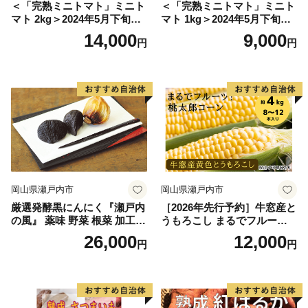
＜「完熟ミニトマト」ミニト
＜「完熟ミニトマト」ミニト
マト 2kg＞2024年5月下旬迄
マト 1kg＞2024年5月下旬迄
に順次出荷 野菜ソムリエサ
に順次出荷 野菜ソムリエサ
14,000
9,000
円
円
ミット アルル・リリカ共に
ミット アルル・リリカ共に
銀賞受賞！！(2023年11月開
銀賞受賞！！(2023年11月開
催)1回食べてみらんね？宮崎
催)1回食べてみらんね？宮崎
県 高鍋町産 産地直送 有機肥
県 高鍋町産 産地直送 有機肥
料使用 高糖度 西森農園
料使用 高糖度 西森農園
岡山県瀬戸内市
岡山県瀬戸内市
厳選発酵黒にんにく『瀬戸内
［2026年先行予約］牛窓産と
の風』 薬味 野菜 根菜 加工食
うもろこし まるでフルー
品
ツ！最高糖度25度超え 生で
26,000
12,000
円
円
甘い、茹でて美味い！ 黄色
とうもろこし 「桃太郎コー
ン」約4kg（8〜12本入り）
野菜