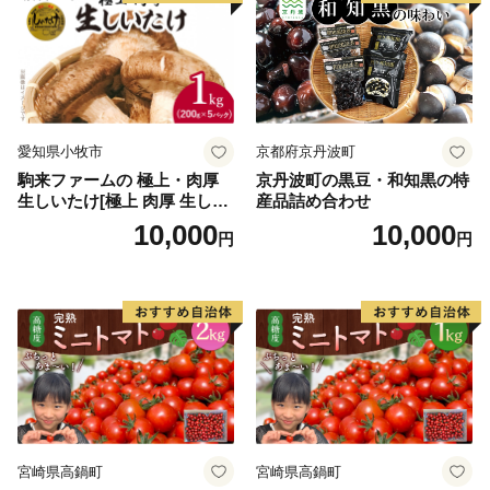
愛知県小牧市
京都府京丹波町
駒来ファームの 極上・肉厚
京丹波町の黒豆・和知黒の特
生しいたけ[極上 肉厚 生しい
産品詰め合わせ
たけ 生シイタケ 生椎茸 安心
10,000
10,000
円
円
安全 国産 採れたて 新鮮 きの
こ 野菜]
宮崎県高鍋町
宮崎県高鍋町