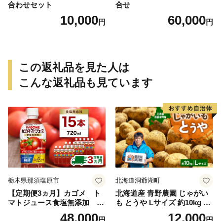
合わせセット
合せ
10,000
60,000
円
円
この返礼品を見た人は
こんな返礼品も見ています
栃木県那須塩原市
北海道洞爺湖町
【定期便3ヵ月】カゴメ ト
北海道産 青野農園 じゃがい
マトジュース食塩無添加 72
も とうや Lサイズ 約10kg 20
0ml PET×15本 1ケース 毎月
26年10月初旬～12月下旬頃お
48,000
12,000
円
円