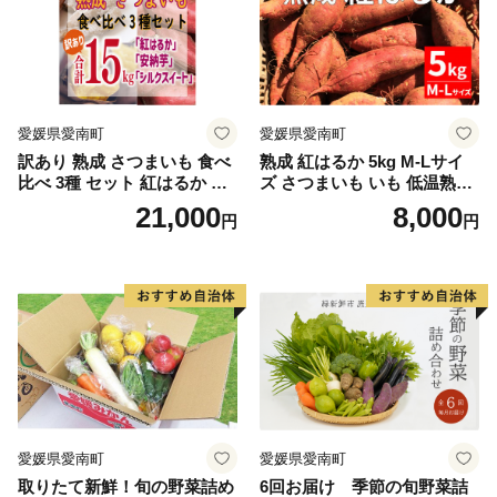
愛媛県愛南町
愛媛県愛南町
訳あり 熟成 さつまいも 食べ
熟成 紅はるか 5kg M-Lサイ
比べ 3種 セット 紅はるか 安
ズ さつまいも いも 低温熟成
納芋 シルクスイート 合計 15
完全熟成収穫 甘い 糖度 焼き
21,000
8,000
円
円
kg サイズ混合 サツマイモ 焼
芋 やきいも スイートポテト
き芋 干し芋 丸干し 冷凍焼き
おやつ 高糖度 料理 国産 愛媛
芋 冷やし焼き芋 やきいも 蜜
県 愛南町 青果市場
芋 ほしいも スイートポテト
いも天 サイズミックス 甘い
ねっとり 生芋 新芋 あんのう
いも 甘藷 べにはるか スイー
ツ 国産 糖度 産地直送 農家直
送 数量限定 21000円 愛媛 愛
南 ミッチーのおみかん畑
愛媛県愛南町
愛媛県愛南町
取りたて新鮮！旬の野菜詰め
6回お届け 季節の旬野菜詰