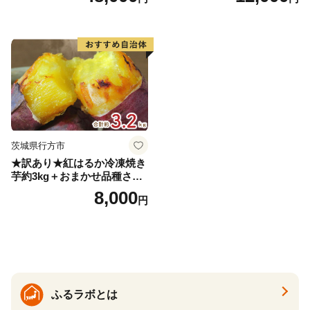
届く 3ヵ月 3回コース ns001-
届け 先行予約 北海道 ジャガ
005 【 KAGOME 野菜ジュー
イモ トウヤ 馬鈴薯 ポテト 芋
ス 】
いも イモ 黄色 旬 野菜 農作
物 産地直送 お取り寄せ 国産
茨城県行方市
★訳あり★紅はるか冷凍焼き
芋約3kg＋おまかせ品種さつ
まいも 合計約3.2kg｜さつ
8,000
円
まいも サツマイモ さつま芋
焼き芋 やきいも 冷凍 冷凍焼
き芋 訳あり 訳アリ 紅はるか
茨城県 行方市(EY-25)
ふるラボとは