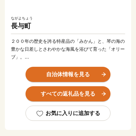
ながよちょう
長与町
２００年の歴史を誇る特産品の「みかん」と、琴の海の
豊かな日差しとさわやかな海風を浴びて育った「オリー
ブ」。
「長与はなんもなかよ」といわれることも多いけれど、
どこにでもあるような、でもここにしかない景色があり
自治体情報を見る
ます。
“自然美” “造形美” に彩られた、住みやすさが自慢の風光
すべての返礼品を見る
明媚な町です。
そんな長与町より心をこめて、お礼の品を贈呈いたしま
お気に入りに追加する
す。
皆さまから応援いただきます寄附金につきましては、