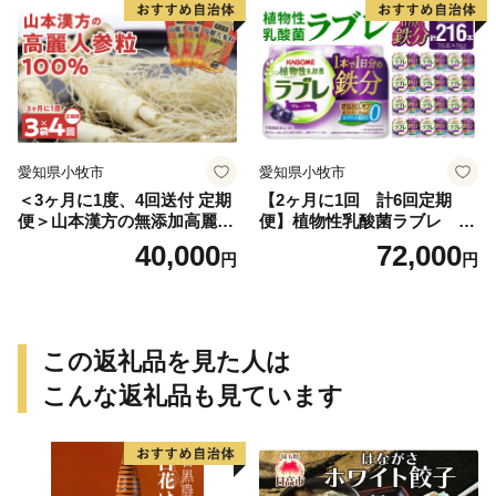
愛知県小牧市
愛知県小牧市
＜3ヶ月に1度、4回送付 定期
【2ヶ月に1回 計6回定期
便＞山本漢方の無添加高麗人
便】植物性乳酸菌ラブレ 鉄
参粒
分36本（計216本） [052S07-
40,000
72,000
円
円
T]
この返礼品を見た人は
こんな返礼品も見ています