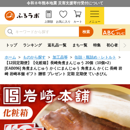
令和８年熊本地震 災害支援寄付受付について
上限額
お気に入り
カート
メニュー
検索
トップ
ランキング
返礼品一覧
まち一覧
特集
初心者ガイド
ホーム
ものから探す
加工品等
缶詰・瓶詰め・レトルト
【12回定期便】【化粧箱】長崎角煮まんじゅう 20個（10個×2）
[EAB096] 角煮まんじゅう かくにまんじゅう 角煮まん かくに 長崎 岩
崎 岩崎本舗 ギフト 贈答 プレゼント 定期 定期便 ていきびん