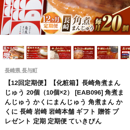
長崎県 長与町
【12回定期便】【化粧箱】長崎角煮まん
じゅう 20個（10個×2） [EAB096] 角煮ま
んじゅう かくにまんじゅう 角煮まん か
くに 長崎 岩崎 岩崎本舗 ギフト 贈答 プ
レゼント 定期 定期便 ていきびん