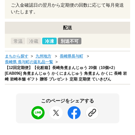
ご入金確認日の翌月から定期便の回数に応じて毎月発送
いたします。
配送
常温
冷蔵
冷凍
別送不可
まちから探す
九州地方
長崎県長与町
長崎県 長与町の返礼品一覧
【12回定期便】【化粧箱】長崎角煮まんじゅう 20個（10個×2）
[EAB096] 角煮まんじゅう かくにまんじゅう 角煮まん かくに 長崎 岩
崎 岩崎本舗 ギフト 贈答 プレゼント 定期 定期便 ていきびん
このページをシェアする