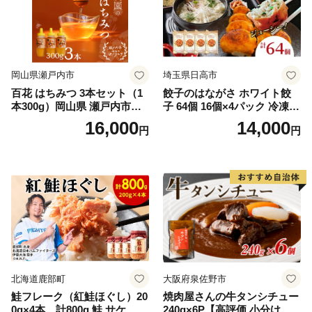
岡山県瀬戸内市
埼玉県日高市
百花 はちみつ 3本セット（1
餃子のはながさ ホワイト餃
本300g）岡山県 瀬戸内市産
子 64個 16個×4パック 冷凍
石黒農園 ヨーグルト パン 砂
中華 点心 B級グルメ ご当地
16,000
14,000
円
円
糖の代わり 香り高い いい香
野菜 おつまみ おかず 簡単調
り 季節の花の蜜 トンガリ容
理 時短 リピート 保存 豚肉
器入り
特製 ポーク 大きめ ジューシ
ー ギフト お取り寄せ 日高市
北海道鹿部町
大阪府泉佐野市
鮭フレーク（紅鮭ほぐし）20
焼肉屋さんの牛タンシチュー
0g×4本 計800g 鮭 サケ 鮭
240g×6P【高評価 小分け 惣