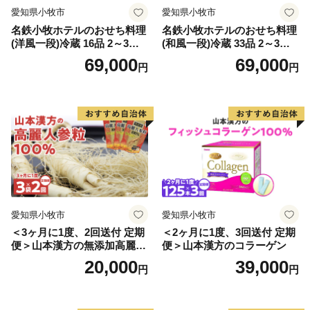
愛知県小牧市
愛知県小牧市
名鉄小牧ホテルのおせち料理
名鉄小牧ホテルのおせち料理
(洋風一段)冷蔵 16品 2～3人
(和風一段)冷蔵 33品 2～3人
前 2027年【数量限定 お申込
前 2027年【数量限定 お申込
69,000
69,000
円
円
期限12/15】 解凍不要 ホテル
期限12/15】 解凍不要 ホテル
特製 伝統 おせち 2027 おせち
特製 伝統 おせち 2027 おせち
料理 小牧市 お節 冷蔵おせち
料理 小牧市 お節 冷蔵おせち
人気 新春 迎春おせち 定番お
人気 新春 迎春おせち 定番お
せち 本格おせち 洋風おせち
せち 本格おせち 和風おせち
縁起物おせち 12月31日 お届
縁起物おせち 12月31日 お届
け お正月 お取り寄せ
け お正月 お取り寄せ
愛知県小牧市
愛知県小牧市
＜3ヶ月に1度、2回送付 定期
＜2ヶ月に1度、3回送付 定期
便＞山本漢方の無添加高麗人
便＞山本漢方のコラーゲン
参粒
20,000
39,000
円
円