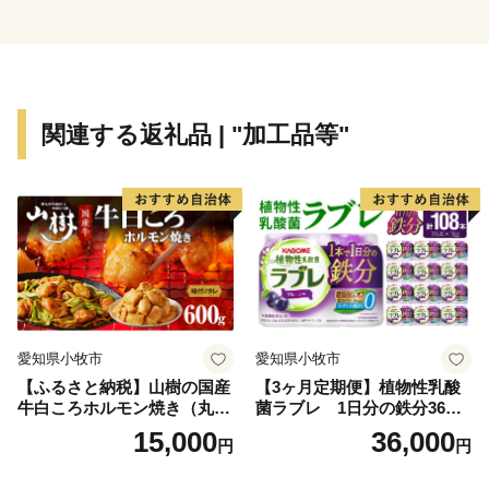
「住みたい 住み続けたい 住んでよかった幸福度日本
一のまち」を目指して大切に活用させていただきます。
皆様からの応援よろしくお願いいたします。
関連する返礼品 | "加工品等"
※本町は総務省の指定を受けた適正な地方団体です。
【重要】2024/09/26より寄附額変更のお知らせ
日頃より長与町をご支援いただき、誠にありがとうござ
います。
2023年10月からのふるさと納税制度改正に伴い、2024
愛知県小牧市
愛知県小牧市
年9月26日より返礼品の寄附金額を変更させていただく
【ふるさと納税】山樹の国産
【3ヶ月定期便】植物性乳酸
運びとなりました。
牛白ころホルモン焼き（丸
菌ラブレ 1日分の鉄分36本
腸）味付 600g
（計108本） [052S10-T]
15,000
36,000
円
円
長与町では、国の定めるルールを順守し、今後もより多
くの方へ魅力あふれる返礼品をお届けできるよう努めて