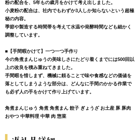
粉の配合を、5年もの歳月をかけて考え出しました。
小麦粉の配合は、社内でもわずか3人しか知らないという超極
秘の内容。
季節や製造する時間帯を考えて水温や発酵時間なども細かく
調整しています。
■【手間暇かけて】一つ一つ手作り
今の角煮まんじゅうの美味しさにたどり着くまでには500回以
上の改良を積み重ねてきました。
手間暇を惜しまず、機械に頼ることで味や食感などの価値を
落としてしまうような部分は、どんなに手間のかかる作業で
も必ず人の手をかけて作り上げています。
角煮まんじゅう 角煮 角煮まん 餃子 ぎょうざ お土産 豚 豚肉
おやつ 中華料理 中華 肉 惣菜