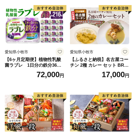
まいります。
皆様にはご理解いただきますとともに、今後も変わらぬ
ご支援を賜りますと幸いでございます。
引き続きよろしくお願いいたします。
愛知県小牧市
愛知県小牧市
【6ヶ月定期便】植物性乳酸
【ふるさと納税】名古屋コー
菌ラブレ 1日分の鉄分36本
チン 2種 カレー セット BRIC
（計216本） [052S11-T]
K CAFE ブリックカフェ グ
72,000
17,000
円
円
リーンカレー バターチキン
カレー スパイシー もも肉 人
気 カフェ 電子レンジOK ボ
イル カレーライス 簡単調理
お取り寄せグルメ 時短飯 愛
知県 小牧市 送料無料