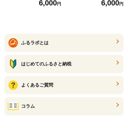
6,000
6,000
円
円
詰合せ クラムチャウダー チ
ト スープ プロテイン たんぱ
ゲ コーン ポタージュ トマト
く質 食物繊維 食品 F20E-799
温活 ダイエット 美容 プロテ
イン 食品 F20E-809
ふるラボとは
はじめてのふるさと納税
よくあるご質問
コラム