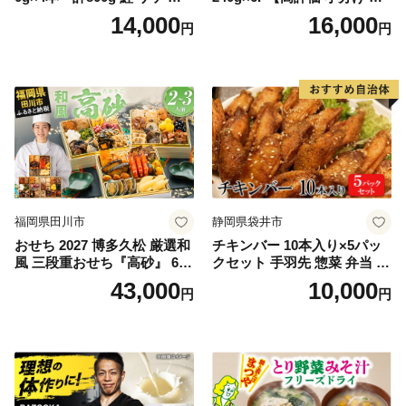
ほぐし サケフレーク シャケ
菜 牛たん 一人暮らし 冷凍】
14,000
16,000
円
円
フレーク 鮭フレーク
福岡県田川市
静岡県袋井市
おせち 2027 博多久松 厳選和
チキンバー 10本入り×5パッ
風 三段重おせち『高砂』 6.5
クセット 手羽先 惣菜 弁当 お
寸 3段重 2～3人前 おせち料
かず お酒 おつまみ ギフト キ
43,000
10,000
円
円
理 重箱 お正月 冷凍おせち 縁
ャンプ アウトドア キャンプ
起物 祝箸付 福岡 お節 オセチ
飯 保存食 非常食 鶏肉 肉 お
oseti osechi お祝い 迎春おせ
肉 鶏 人気 厳選 静岡県袋井市
ち 本格おせち おせち予約 年
末 年始 お取り寄せ 新春 贅沢
おせち こだわりおせち 惣菜
老舗おせち ふるさと納税お