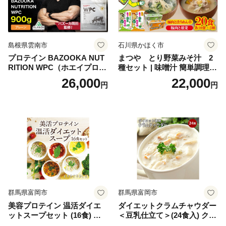
せち 御節 お節料理 正月 調理
不要 おせち料理2027
島根県雲南市
石川県かほく市
プロテイン BAZOOKA NUT
まつや とり野菜みそ汁 2
RITION WPC（ホエイプロテ
種セット | 味噌汁 簡単調理
イン）＜プレーン＞ 900g｜
お味噌 おみそ みそ とり野菜
26,000
22,000
円
円
バズーカ岡田監修・植物由来
時短料理 時短ごはん ご当地
の甘味料使用・国内製造 島
フリーズドライ
根県雲南市/株式会社アルプ
ロン [AIEN005]
群馬県富岡市
群馬県富岡市
美容プロテイン 温活ダイエ
ダイエットクラムチャウダー
ットスープセット (16食) 小
＜豆乳仕立て＞(24食入) クラ
分け スープ 食べ比べ セット
ムチャウダー 豆乳 ダイエッ