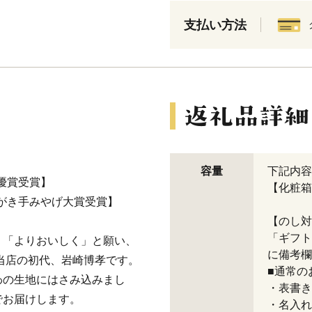
支払い方法
容量
下記内容
最優賞受賞】
【化粧箱
ながき手みやげ大賞受賞】
【のし対
「ギフト
」「よりおいしく」と願い、
に備考欄
当店の初代、岩崎博孝です。
■通常の
わの生地にはさみ込みまし
・表書き
でお届けします。
・名入れ