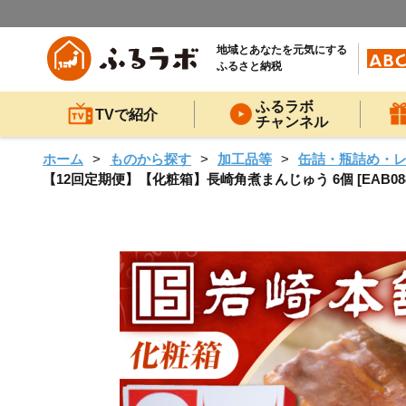
地域とあなたを元気にする
ふるさと納税
ふるラボ
TVで紹介
チャンネル
ホーム
ものから探す
加工品等
缶詰・瓶詰め・
【12回定期便】【化粧箱】長崎角煮まんじゅう 6個 [EAB0