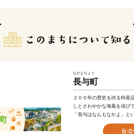
ながよちょう
長与町
２００年の歴史を誇る特産
しとさわやかな海風を浴び
「長与はなんもなかよ」と
あるような、でもここにし
“自然美” “造形美” に彩