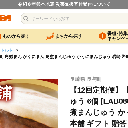
令和８年熊本地震 災害支援寄付受付について
番組･特集
ものから探す
まちから探す
キャンペ
レトルト
88] 角煮まん かくにまん 角煮まんじゅう かくにまんじゅう 岩崎 岩
長崎県 長与町
【12回定期便】
ゅう 6個 [EAB
煮まんじゅう か
本舗 ギフト 贈答