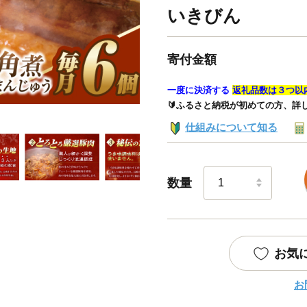
いきびん
寄付金額
一度に決済する
返礼品数は３つ以
🔰ふるさと納税が初めての方、詳
仕組みについて知る
数量
お気
お