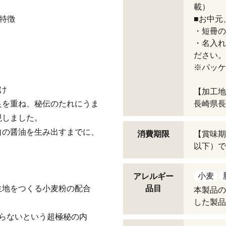
載）
特徴
■お中元
・短冊の
・名入れ
ださい。
※パッケ
け
【加工地
良を重ね、秘伝のたれにうま
長崎県長
現しました。
自の醤油を生み出すまでに、
消費期限
【賞味期
以下）で
小麦
アレルギー
生地をつくる小麦粉の配合
品目
本製品の
した製品
らないという超極秘の内