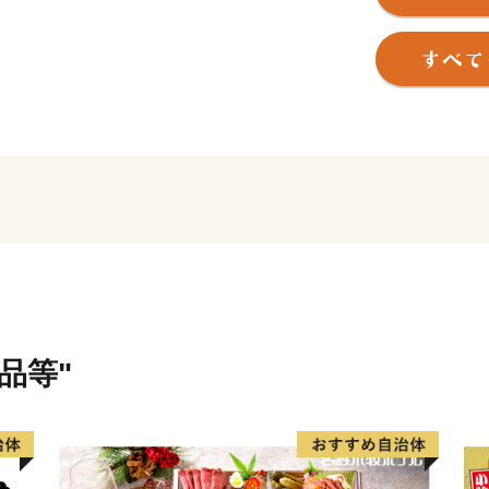
す。
そんな長与町より心をこめ
皆さまから応援いただきま
住み続けたい 住んでよか
切に活用させていただきま
皆様からの応援よろしくお
※本町は総務省の指定を受
品等"
【重要】2024/09/26よ
日頃より長与町をご支援い
2023年10月からのふるさと