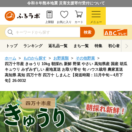
令和８年熊本地震 災害支援寄付受付について
上限額
お気に入り
カート
メニュー
検索
トップ
ランキング
返礼品一覧
まち一覧
特集
初心者ガイド
ホーム
ものから探す
お野菜類
その他野菜
四万十市産 きゅうり 10kg 朝採れ 新鮮 野菜 やさい 高知県産 国産 胡瓜
キュウリ みずみずしい 産地直送 お取り寄せ 旬 ハウス栽培 農家直送
高知県 高知 四万十市 四万十 しまんと【発送時期：11月中旬～4月下
旬】26-0032