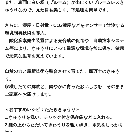
また、表面に白い粉（ブルーム）が出にくいブルームレスき
ゅうりなので、見た目も美しく、下処理も簡単です。
さらに、湿度・日射量・CO2濃度などをセンサーで計測する
環境制御技術を導入。
二酸化炭素発生装置による光合成の促進や、自動潅水システ
ム等により、きゅうりにとって最適な環境を常に保ち、健康
で元気な生育を支えています。
自然の力と最新技術を融合させて育てた、四万十のきゅう
り。
収穫したての鮮度と、健やかに育ったおいしさを、そのまま
ご家庭へお届けします。
＜おすすめレシピ：たたききゅうり＞
1.きゅうりを洗い、チャック付き保存袋などに入れる。
2.袋の上からたたいてきゅうりを粗く砕き、水気をしっかり