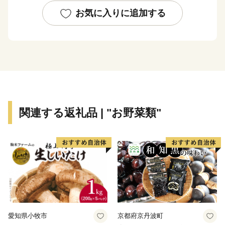
・申込・書類・ご入金方法はこちら
お気に入りに追加する
株式会社 本気モード
電話：0875-24-8056
平日8:30～17:00
Email：shimanto@furusato-city.com
・返礼品・お届けの時期はこちら
株式会社 本気モード
関連する返礼品 | "お野菜類"
電話：0875-24-8056
平日8:30～17:00
Email：shimanto@furusato-city.com
愛知県小牧市
京都府京丹波町