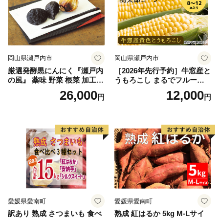
岡山県瀬戸内市
岡山県瀬戸内市
厳選発酵黒にんにく『瀬戸内
［2026年先行予約］牛窓産と
の風』 薬味 野菜 根菜 加工食
うもろこし まるでフルー
品
ツ！最高糖度25度超え 生で
26,000
12,000
円
円
甘い、茹でて美味い！ 黄色
とうもろこし 「桃太郎コー
ン」約4kg（8〜12本入り）
野菜
愛媛県愛南町
愛媛県愛南町
訳あり 熟成 さつまいも 食べ
熟成 紅はるか 5kg M-Lサイ