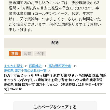
発送期間内のお申し込みについては、決済確認後から2
週間～1ヵ月以内を目安に発送を予定しております。事
業者休業期間（ゴールデンウィーク、お盆、年末年
始）、又は混雑時につきましては、さらにお時間をいた
だく場合がございます。何卒ご理解賜りますようお願い
申し上げます。
配送
常温
冷蔵
冷凍
まちから探す
四国地方
高知県四万十市
高知県 四万十市の返礼品一覧
四万十市産 きゅうり 10kg 朝採れ 新鮮 野菜 やさい 高知県産 国産 胡瓜
キュウリ みずみずしい 産地直送 お取り寄せ 旬 ハウス栽培 農家直送
高知県 高知 四万十市 四万十 しまんと【発送時期：11月中旬～4月下
旬】26-0032
このページをシェアする