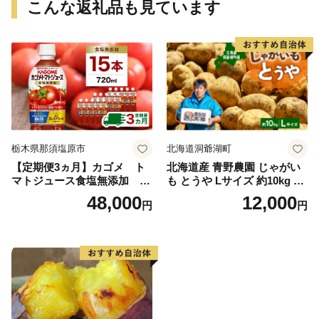
こんな返礼品も見ています
栃木県那須塩原市
北海道洞爺湖町
【定期便3ヵ月】カゴメ ト
北海道産 青野農園 じゃがい
マトジュース食塩無添加 72
も とうや Lサイズ 約10kg 20
0ml PET×15本 1ケース 毎月
26年10月初旬～12月下旬頃お
48,000
12,000
円
円
届く 3ヵ月 3回コース ns001-
届け 先行予約 北海道 ジャガ
005 【 KAGOME 野菜ジュー
イモ トウヤ 馬鈴薯 ポテト 芋
ス 】
いも イモ 黄色 旬 野菜 農作
物 産地直送 お取り寄せ 国産