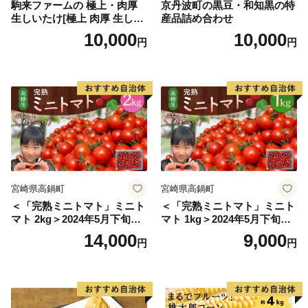
駒来ファームの 極上・肉厚
京丹波町の黒豆・和知黒の特
生しいたけ[極上 肉厚 生しい
産品詰め合わせ
たけ 生シイタケ 生椎茸 安心
10,000
10,000
円
円
安全 国産 採れたて 新鮮 きの
こ 野菜]
宮崎県高鍋町
宮崎県高鍋町
＜「完熟ミニトマト」ミニト
＜「完熟ミニトマト」ミニト
マト 2kg＞2024年5月下旬迄
マト 1kg＞2024年5月下旬迄
に順次出荷 野菜ソムリエサ
に順次出荷 野菜ソムリエサ
14,000
9,000
円
円
ミット アルル・リリカ共に
ミット アルル・リリカ共に
銀賞受賞！！(2023年11月開
銀賞受賞！！(2023年11月開
催)1回食べてみらんね？宮崎
催)1回食べてみらんね？宮崎
県 高鍋町産 産地直送 有機肥
県 高鍋町産 産地直送 有機肥
料使用 高糖度 西森農園
料使用 高糖度 西森農園