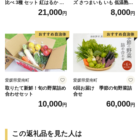
比べ 3種 セット 紅はるか 安
ズ さつまいも いも 低温熟成
納芋 シルクスイート 合計 15
完全熟成収穫 甘い 糖度 焼き
21,000
8,000
円
円
kg サイズ混合 サツマイモ 焼
芋 やきいも スイートポテト
き芋 干し芋 丸干し 冷凍焼き
おやつ 高糖度 料理 国産 愛媛
芋 冷やし焼き芋 やきいも 蜜
県 愛南町 青果市場
芋 ほしいも スイートポテト
いも天 サイズミックス 甘い
ねっとり 生芋 新芋 あんのう
いも 甘藷 べにはるか スイー
ツ 国産 糖度 産地直送 農家直
送 数量限定 21000円 愛媛 愛
南 ミッチーのおみかん畑
愛媛県愛南町
愛媛県愛南町
取りたて新鮮！旬の野菜詰め
6回お届け 季節の旬野菜詰
合わせセット
合せ
10,000
60,000
円
円
この返礼品を見た人は