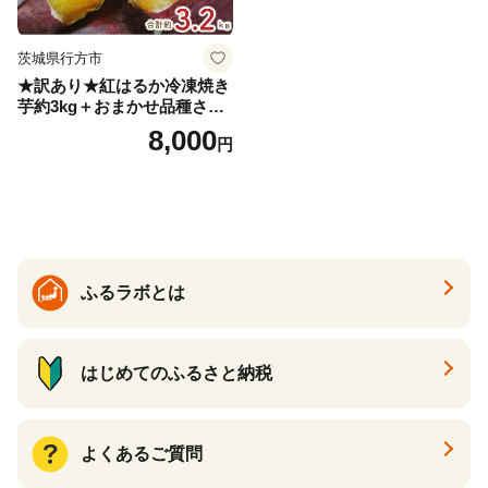
茨城県行方市
★訳あり★紅はるか冷凍焼き
芋約3kg＋おまかせ品種さつ
まいも 合計約3.2kg｜さつ
8,000
円
まいも サツマイモ さつま芋
焼き芋 やきいも 冷凍 冷凍焼
き芋 訳あり 訳アリ 紅はるか
茨城県 行方市(EY-25)
ふるラボとは
はじめてのふるさと納税
よくあるご質問