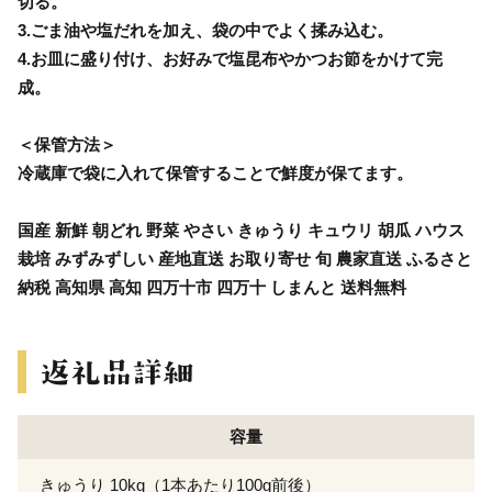
切る。
3.ごま油や塩だれを加え、袋の中でよく揉み込む。
4.お皿に盛り付け、お好みで塩昆布やかつお節をかけて完
成。
＜保管方法＞
冷蔵庫で袋に入れて保管することで鮮度が保てます。
国産 新鮮 朝どれ 野菜 やさい きゅうり キュウリ 胡瓜 ハウス
栽培 みずみずしい 産地直送 お取り寄せ 旬 農家直送 ふるさと
納税 高知県 高知 四万十市 四万十 しまんと 送料無料
容量
きゅうり 10kg（1本あたり100g前後）