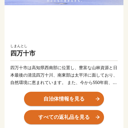
しまんとし
四万十市
四万十市は高知県西南部に位置し、豊富な山林資源と日
本最後の清流四万十川、南東部は太平洋に面しており、
自然環境に恵まれています。 また、今から550年前、前
関白一条教房公が応仁の乱を避けてこの地に下向し、京
都を模したまちづくりを始めたことから、「土佐の小京
自治体情報を見る
都」と呼ばれています。
すべての返礼品を見る
【お問い合わせはこちら】