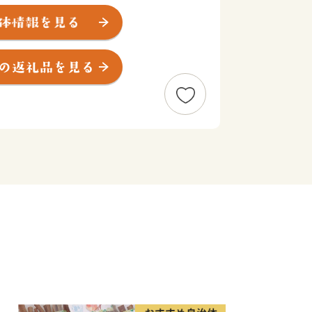
置しており、
川に挟まれています。
く、鉄道・道路ともに交通アクセスも良
。
緑は色濃く残り、
まちとなっています。
地形をいかした文化が育まれ、
付きました。
近に川魚料理を売り物にした料亭が軒を
の舌を楽しませ、
て、なまず、うなぎ食わずなかれ」
り、