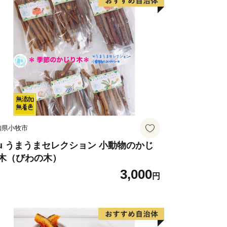
ていると言われています。
農業が盛んだった吉川には、
用水路や小川が各所に流れていました。
な生物の住みかとなり、
るところでその姿を見ることができたそ
なまず捕りは娯楽であり、
て歓迎されるという一石二鳥の遊び相手
知県小牧市
・文化が、
われるゆえんとなっています。
uu うまうまセレクション 小動物のかじ
木（びわの木）
3,000
円