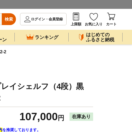
検索
ログイン・会員登録
上限額
お気に入り
カート
はじめての
ランキング
ーン
ふるさと納税
-2
ィスプレイシェルフ（4段）黒
2
107,000
在庫あり
円
内
を推奨しております。