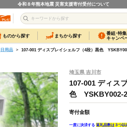
令和８年熊本地震 災害支援寄付受付について
番組･特集
ものから探す
まちから探す
キャンペ
・日用品
107-001 ディスプレイシェルフ（4段）黒色 YSKBY002
埼玉県 吉川市
107-001 デ
色 YSKBY002-
寄付金額
一度に決済する
返礼品数は３つ以