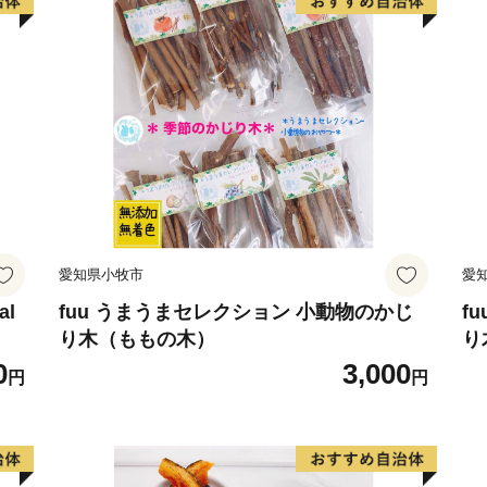
歴史上の著名人なども食し
また、稲作をはじめとする
昔から川の水を引き込んだ
そうした水場は、さまざま
なかでも”なまず”は、いた
うです。
昔の子どもたちにとって、
家に持って帰れば食材とし
でした。
愛知県小牧市
愛
この川に親しんできた歴史
吉川が「なまずの里」とい
al
fuu うまうまセレクション 小動物のかじ
f
り木（ももの木）
り
0
3,000
円
円