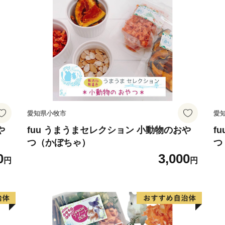
愛知県小牧市
愛
や
fuu うまうまセレクション 小動物のおや
f
つ（かぼちゃ）
つ
0
3,000
円
円