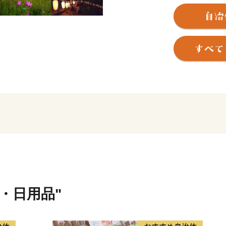
吉川市は埼玉県南東部に位
中川と江戸川という大きな
都心から２５ｋｍ以内と近
いことから、
年々人口が増加しています
しかしながら、豊かな水と
人と自然が調和する快適な
「なまずの里」のゆえん
吉川市では、川に挟まれた
川魚料理という食文化が根
江戸時代初期には、河岸付
連ね、
物産とともに集まった人々
貨・日用品"
特に川魚料理は「吉川に来
といわれるほどの名声があ