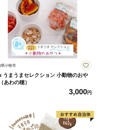
知県小牧市
uu うまうまセレクション 小動物のおや
（あわの穂）
3,000
円