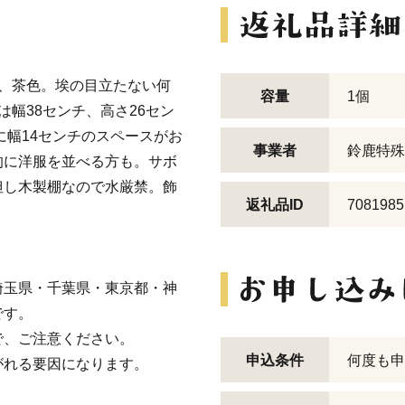
、茶色。埃の目立たない何
容量
1個
幅38センチ、高さ26セン
に幅14センチのスペースがお
事業者
鈴鹿特殊
的に洋服を並べる方も。サボ
但し木製棚なので水厳禁。飾
返礼品ID
7081985
埼玉県・千葉県・東京都・神
です。
、ご注意ください。
申込条件
何度も申
がれる要因になります。