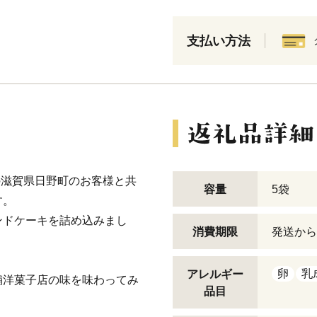
支払い方法
の滋賀県日野町のお客様と共
容量
5袋
す。
ンドケーキを詰め込みまし
消費期限
発送から
卵
乳
アレルギー
舗洋菓子店の味を味わってみ
品目