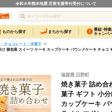
令和８年熊本地震 災害支援寄付受付について
番組･特集
ものから探す
まちから探す
キャンペ
子・チョコレート・洋菓子
分け 個包装 スイーツ ケーキ カップケーキ パウンドケーキ チョコ 
滋賀県 日野町
焼き菓子 詰め合わ
菓子 ギフト 小分
カップケーキ パ