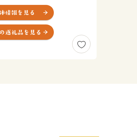
れた町です。
は古く、今から約1万2千年前と言わ
終わりから縄文時代の始めころ狩猟や採
には稲作も始められていた記録があり、
持ち込まれました。
の城下町となって大きく変貌を遂げ、
ました。町の繁栄の基礎を築いた蒲生氏
、商工業の保護・育成に努力し、鉄砲や
出してきました。
も日野の人々の心に生きているのが蒲
の娘冬姫を妻とし、その後秀吉に従った
秀でており、日野に楽市楽座を開きまし
津92万石の藩主となりますが、日野の
た。
薬売りの行商から発展した日野の商人
、その中心の町として繁栄、全国各地に