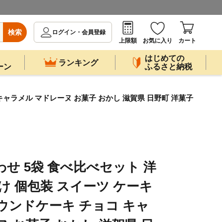
検索
ログイン・会員登録
上限額
お気に入り
カート
はじめての
ランキング
ーン
ふるさと納税
キャラメル マドレーヌ お菓子 おかし 滋賀県 日野町 洋菓子
せ 5袋 食べ比べセット 洋
け 個包装 スイーツ ケーキ
ウンドケーキ チョコ キャ