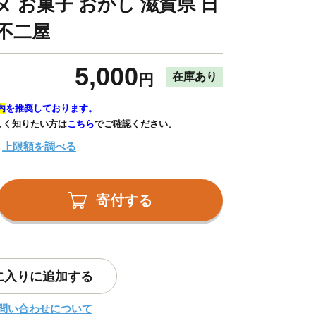
 お菓子 おかし 滋賀県 日
 不二屋
5,000
在庫あり
円
内
を推奨しております。
しく知りたい方は
こちら
でご確認ください。
上限額を調べる
寄付する
に入りに追加する
問い合わせについて