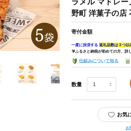
ラメル マドレーヌ
野町 洋菓子の店
寄付金額
一度に決済する
返礼品数は３つ以
🔰ふるさと納税が初めての方、詳
仕組みについて知る
数量
お気
お