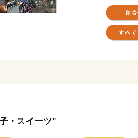
地が育んだ自然環境に恵ま
この地に人が住み始めたの
れています。旧石器時代の
集生活を、さらに弥生時代
飛鳥時代には百済の文化が
やがて、室町時代、蒲生氏
歴史の表舞台に登場してき
は400年以上この地を治め
鞍などを特産品として生み
その蒲生一族の中で、いま
生氏郷公であります。信長
氏郷は産業政策においても
た。その後松阪12万石、会
人々はなおも慕い続けまし
菓子・スイーツ"
江戸時代に入って、漆器や
は近江商人の基礎を確立し