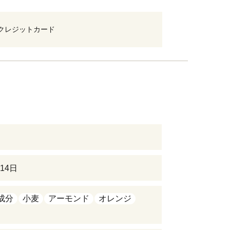
クレジットカード
14日
成分
小麦
アーモンド
オレンジ