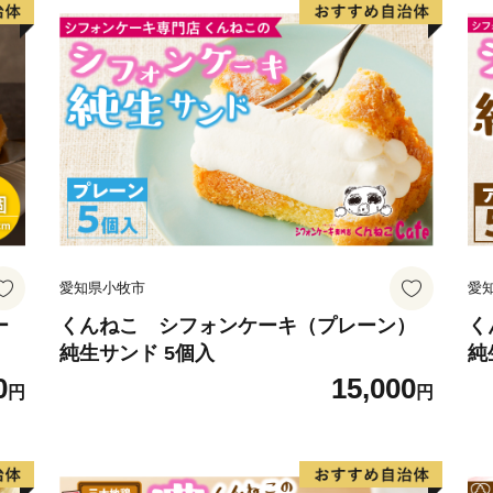
商圏を伸ばす近江日野商人
愛知県小牧市
愛
ー
くんねこ シフォンケーキ（プレーン）
く
純生サンド 5個入
純
0
15,000
円
円