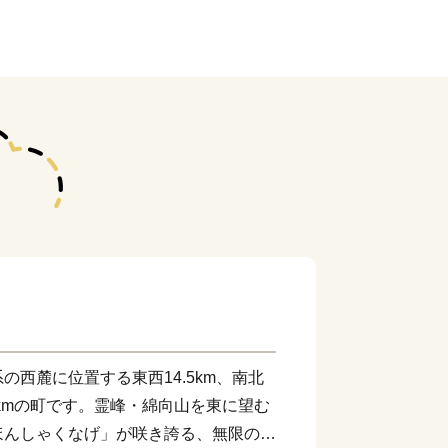
西麓に位置する東西14.5km、南北
0平方kmの町です。霊峰・綿向山を東に望む
ほんしゃくなげ」が咲き誇る、無限の大