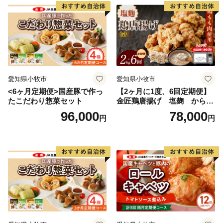
愛知県小牧市
愛知県小牧市
<6ヶ月定期便>国産豚で作っ
【2ヶ月に1度、6回定期便】
たこだわり惣菜セット
金匠鶏唐揚げ 塩麹 からあ
げ
96,000
78,000
円
円