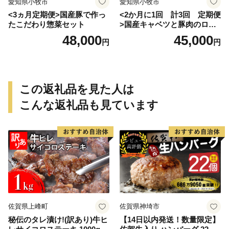
愛知県小牧市
愛知県小牧市
<3ヵ月定期便>国産豚で作っ
<2か月に1回 計3回 定期便
たこだわり惣菜セット
>国産キャベツと豚肉のロー
ルキャベツ（6P入り）
48,000
45,000
円
円
この返礼品を見た人は
こんな返礼品も見ています
佐賀県上峰町
佐賀県神埼市
秘伝のタレ漬け!(訳あり)牛ヒ
【14日以内発送！数量限定】