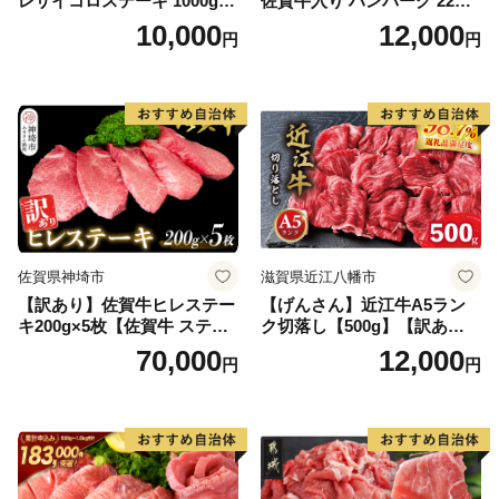
レサイコロステーキ 1000g
佐賀牛入り ハンバーグ 22個
【B-1098-AS】
2.6kg(120g×22個)【佐賀牛
10,000
12,000
円
円
黒毛和牛 ブランド牛 九州 ハ
ンバーグ 牛肉 豚肉 国産 お弁
当 おかず 惣菜 おすすめ 人
気】(H083106)
佐賀県神埼市
滋賀県近江八幡市
【訳あり】佐賀牛ヒレステー
【げんさん】近江牛A5ラン
キ200g×5枚【佐賀牛 ステー
ク切落し【500g】【訳あり】
キ ブランド肉 ヒレ肉 フィレ
【DG12W】
70,000
12,000
円
円
肉 ジューシー ヘルシー】(H0
65175)