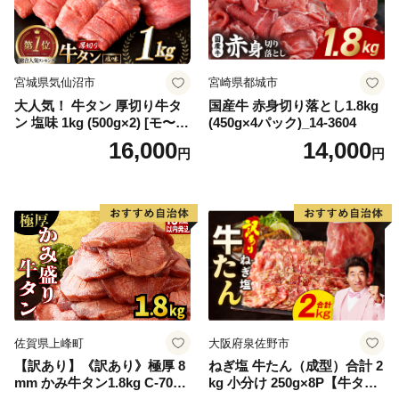
宮城県気仙沼市
宮崎県都城市
大人気！ 牛タン 厚切り牛タ
国産牛 赤身切り落とし1.8kg
ン 塩味 1kg (500g×2) [モ〜ラ
(450g×4パック)_14-3604
ンド 宮城県 気仙沼市 205646
16,000
14,000
円
円
60] 肉 牛肉 精肉 牛たん 牛タ
ン塩 牛たん塩 冷凍 焼肉 BB
Q アウトドア バーベキュー
厚切り タン
佐賀県上峰町
大阪府泉佐野市
【訳あり】《訳あり》極厚 8
ねぎ塩 牛たん（成型）合計 2
mm かみ牛タン1.8kg C-709-
kg 小分け 250g×8P【牛タン