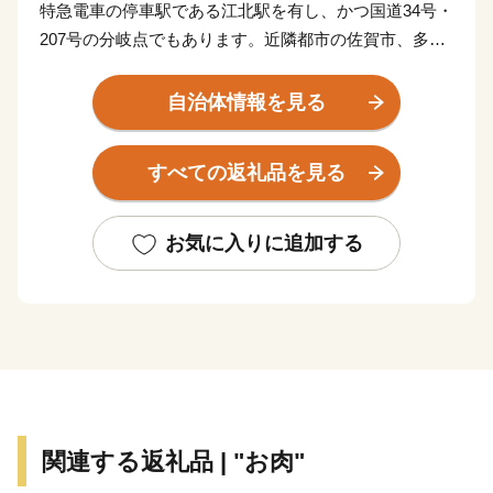
特急電車の停車駅である江北駅を有し、かつ国道34号・
207号の分岐点でもあります。近隣都市の佐賀市、多久
市、武雄市、鹿島市まで車で20～30分の圏内に含まれ
ており、九州の主要都市の福岡県福岡市・長崎県長崎
自治体情報を見る
市・長崎県佐世保市へも特急列車で60分圏内と、毎日の
通勤・通学に大変利便性の高い町として知られていま
すべての返礼品を見る
す。
また、平成27年には公共下水道の整備も完了するなど住
環境の整備のほか、子育て支援にも取り組んでいます。
お気に入りに追加する
これまで築き上げてきた豊かな自然が残る住みよい環境
と利便性の高いまちを未来ある子どもたちに残すととも
に生まれ育った故郷を誇れるまちとするため、子や孫が
誇れる郷土 江北を進めていきます。
関連する返礼品 | "お肉"