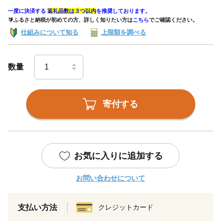
一度に決済する
返礼品数は３つ以内
を推奨しております。
🔰ふるさと納税が初めての方、詳しく知りたい方は
こちら
でご確認ください。
仕組みについて知る
上限額を調べる
数量
寄付する
お気に入りに追加する
お問い合わせについて
支払い方法
クレジットカード