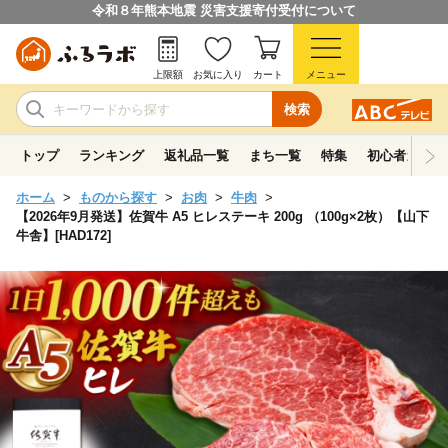
令和８年熊本地震 災害支援寄付受付について
上限額
お気に入り
カート
メニュー
検索
トップ
ランキング
返礼品一覧
まち一覧
特集
初心者ガイド
ホーム
ものから探す
お肉
牛肉
【2026年9月発送】佐賀牛 A5 ヒレステーキ 200g （100g×2枚）【山下
牛舎】[HAD172]