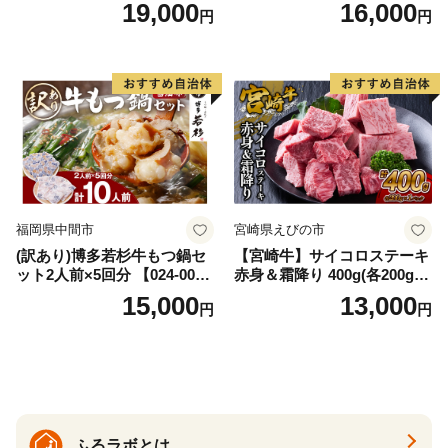
AS
牛肉 焼肉用 薄切り 訳あり サ
19,000
16,000
円
円
イズ不揃い】
福岡県中間市
宮崎県えびの市
(訳あり)博多若杉牛もつ鍋セ
【宮崎牛】サイコロステーキ
ット2人前×5回分 【024-002
赤身＆霜降り 400g(各200g×
7】
１P 計2P) 真空パック 冷凍
15,000
13,000
円
円
ふるラボとは