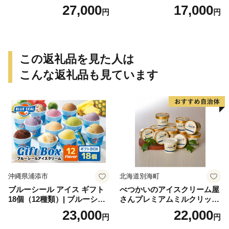
産 お土産 土産 丹波大納言小
27,000
17,000
円
円
豆 抹茶 林檎 りんご 慶事 お
祝い 法事 法要 詰め合わせ お
取り寄せ 瓢箪 豊臣秀吉 焼印
個包装 贈り物 老舗 お茶菓子
この返礼品を見た人は
こんな返礼品も見ています
沖縄県浦添市
北海道別海町
ブルーシール アイス ギフト
べつかいのアイスクリーム屋
18個（12種類）| ブルーシー
さんプレミアムミルクリッチ
ルアイス ブルーシールアイ
12個（AP-01）（ 北海道アイ
23,000
22,000
円
円
スクリーム 着日指定可能 送
ス 北海道産アイス アイス ア
料無料 ジェラート 沖縄県 バ
イススイーツ アイスクリー