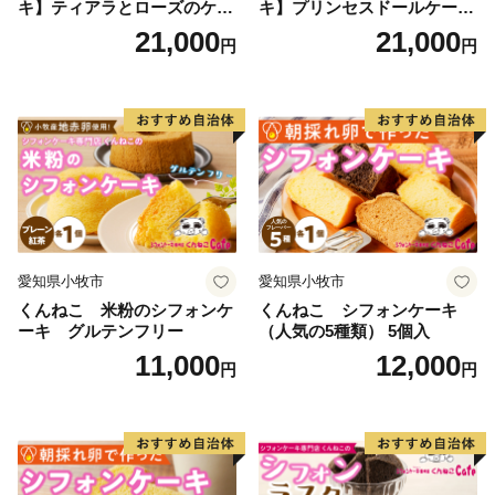
キ】ティアラとローズのケー
キ】プリンセスドールケーキ
キ スイーツ デザート 洋菓
日時指定可 スイーツ デザー
21,000
21,000
円
円
子 お取り寄せ 愛知県 小牧市
ト 洋菓子 お取り寄せ 愛知県
送料無料 誕生日 クリスマス
小牧市 送料無料 誕生日 クリ
お祝い ばら 花 フラワー デコ
スマス お祝い キャラクター
レーション ホールケーキ 日
デコレーションケーキ ホー
時指定可
ルケーキ 人形 かわいい こど
も
愛知県小牧市
愛知県小牧市
くんねこ 米粉のシフォンケ
くんねこ シフォンケーキ
ーキ グルテンフリー
（人気の5種類） 5個入
11,000
12,000
円
円