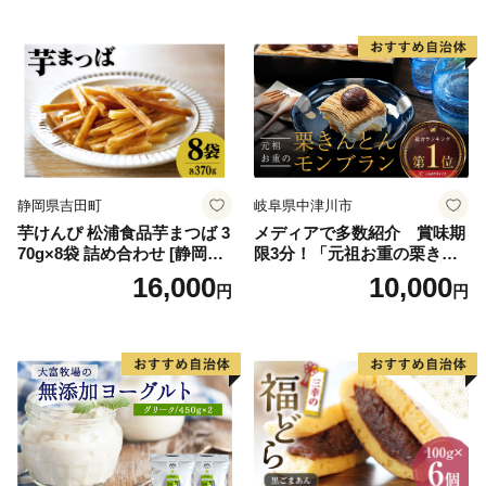
ースデー 贈り物 プレゼント
ム 北海道産アイスクリーム
誕生日 カップ 詰め合わせ バ
道産アイス 道産アイスクリ
ラエティ | バニラ チョコレー
ーム ギフト 詰合せ 詰め合わ
ト ストロベリー ピスタチオ
せ ふるさと納税 ）
バニラ＆クッキー ウベ 沖縄
紅イモ 塩ちんすこう 沖縄シ
ークヮーサー 沖縄黒糖 琉球
ロイヤルミルクティ 沖縄パ
イン
静岡県吉田町
岐阜県中津川市
芋けんぴ 松浦食品芋まつば 3
メディアで多数紹介 賞味期
70g×8袋 詰め合わせ [静岡伊
限3分！「元祖お重の栗きん
勢丹(松浦食品) 静岡県 吉田町
とんモンブラン」 【未来の
16,000
10,000
円
円
22424274] 芋ケンピ セット
ご褒美】スイーツ 栗 モンブ
小袋 個包装 小分け
ラン くりきんとん デザート
ご褒美 お取り寄せ くり お菓
子 菓子 F4N-2298