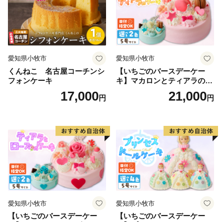
様々な事業を展開しながら、市の魅力を市内外にアピー
ルするとともに、市民の市への愛着心醸成を目指してい
ます。
愛知県小牧市
愛知県小牧市
くんねこ 名古屋コーチンシ
【いちごのバースデーケー
フォンケーキ
キ】マカロンとティアラのケ
ーキ スイーツ 日時指定可 デ
17,000
21,000
円
円
ザート 洋菓子 お取り寄せ 愛
知県 小牧市 送料無料 誕生日
クリスマス お祝い マカロン
デコレーションケーキ ホー
ルケーキ
愛知県小牧市
愛知県小牧市
【いちごのバースデーケー
【いちごのバースデーケー