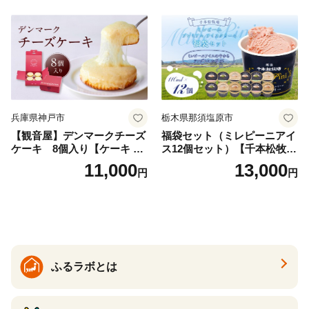
兵庫県神戸市
栃木県那須塩原市
【観音屋】デンマークチーズ
福袋セット（ミレピーニアイ
ケーキ 8個入り【ケーキ チ
ス12個セット）【千本松牧
ーズケーキ 人気スイーツ お
場】 ns025-014-12 【デザー
11,000
13,000
円
円
すすめスイーツ 神戸スイー
ト 詰め合わせ ギフト】
ツ 新感覚チーズケーキ おす
すめケーキ 兵庫県 神戸市 D0
910-17】
ふるラボとは