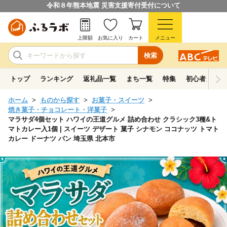
令和８年熊本地震 災害支援寄付受付について
上限額
お気に入り
カート
メニュー
検索
トップ
ランキング
返礼品一覧
まち一覧
特集
初心者ガイド
ホーム
ものから探す
お菓子・スイーツ
焼き菓子・チョコレート・洋菓子
マラサダ4個セット ハワイの王道グルメ 詰め合わせ クラシック3種&ト
マトカレー入1個 | スイーツ デザート 菓子 シナモン ココナッツ トマト
カレー ドーナツ パン 埼玉県 北本市