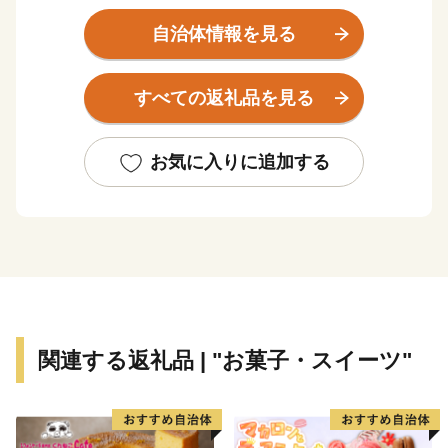
た。
首都圏から４５キロメートル内という立地条件でありな
自治体情報を見る
がら、美しい里山や雑木林が住宅街と隣り合う環境があ
り、人口は約６万５千人を擁しています。
すべての返礼品を見る
貴重な野生動物の住処で県内初の「森林セラピー基地」
に認定されている北本自然観察公園を始め、日常に緑が
寄り添う。日本五大桜の一つとして名高い石戸蒲ザクラ
お気に入りに追加する
を筆頭に、野山の散策やキャンプ、農業体験など、年間
を通じて常に自然と触れ合えるのが特徴です。
市内には約70か所にも及ぶ農産物直売所があり、朝採れ
野菜が気軽に手に入り食卓に並ぶことも、北本市の暮ら
しの豊かさの表れともいえます。
また、高校生まで対象となる医療費助成、任意予防接種
費用の補助の実施や、一時預かり事業、開館1週間で来
関連する返礼品 | "お菓子・スイーツ"
客者数合計6,500人を突破した児童館・こども図書館な
ど、多様な子育てサポートを実施しています。
北本市では、こうした緑の豊かさや暮らしやすさを「＆
green（アンドグリーン）」というコンセプトに込め、