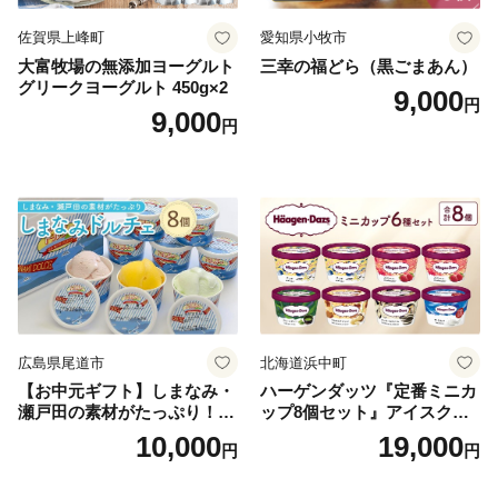
佐賀県上峰町
愛知県小牧市
大富牧場の無添加ヨーグルト
三幸の福どら（黒ごまあん）
グリークヨーグルト 450g×2
9,000
円
9,000
円
広島県尾道市
北海道浜中町
【お中元ギフト】しまなみ・
ハーゲンダッツ『定番ミニカ
瀬戸田の素材がたっぷり！ジ
ップ8個セット』アイスクリ
ェラート8個
ーム アイス スイーツ デザー
10,000
19,000
円
円
ト_H0016-104