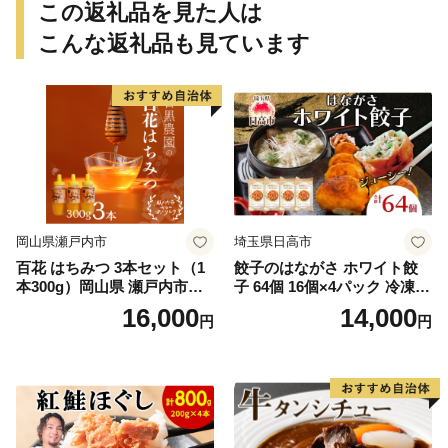
この返礼品を見た人は
こんな返礼品も見ています
岡山県瀬戸内市
埼玉県日高市
百花 はちみつ 3本セット（1
餃子のはながさ ホワイト餃
本300g）岡山県 瀬戸内市産
子 64個 16個×4パック 冷凍
石黒農園 ヨーグルト パン 砂
中華 点心 B級グルメ ご当地
16,000
14,000
円
円
糖の代わり 香り高い いい香
野菜 おつまみ おかず 簡単調
り 季節の花の蜜 トンガリ容
理 時短 リピート 保存 豚肉
器入り
特製 ポーク 大きめ ジューシ
ー ギフト お取り寄せ 日高市