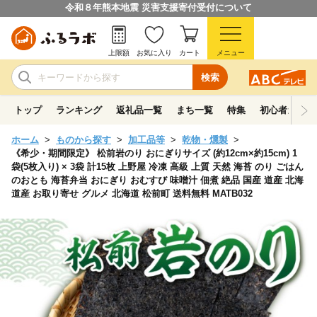
令和８年熊本地震 災害支援寄付受付について
上限額
お気に入り
カート
メニュー
検索
トップ
ランキング
返礼品一覧
まち一覧
特集
初心者ガイド
ホーム
ものから探す
加工品等
乾物・燻製
《希少・期間限定》 松前岩のり おにぎりサイズ (約12cm×約15cm) 1
袋(5枚入り) × 3袋 計15枚 上野屋 冷凍 高級 上質 天然 海苔 のり ごはん
のおとも 海苔弁当 おにぎり おむすび 味噌汁 佃煮 絶品 国産 道産 北海
道産 お取り寄せ グルメ 北海道 松前町 送料無料 MATB032