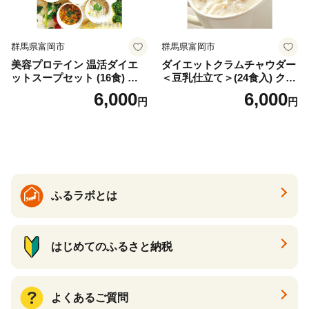
群馬県富岡市
群馬県富岡市
美容プロテイン 温活ダイエ
ダイエットクラムチャウダー
ットスープセット (16食) 小
＜豆乳仕立て＞(24食入) クラ
分け スープ 食べ比べ セット
ムチャウダー 豆乳 ダイエッ
6,000
6,000
円
円
詰合せ クラムチャウダー チ
ト スープ プロテイン たんぱ
ゲ コーン ポタージュ トマト
く質 食物繊維 食品 F20E-799
温活 ダイエット 美容 プロテ
イン 食品 F20E-809
ふるラボとは
はじめてのふるさと納税
よくあるご質問