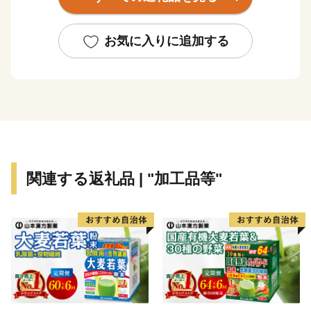
桜の名所として知られる北海道唯一の城下町で、
一年を通して多くの観光客が訪れます。
お気に入りに追加する
小さなまちですが、松前町が誇る
「歴史」、「自然」、「海の幸」をはじめとした
数多くの資源を磨き上げ、
まちの活性化を図っていきたいと考えています。
関連する返礼品 | "加工品等"
■ふるさと納税全般に関するお問合せ先
北海道松前町ふるさと納税サポートセンター
メールでのお問合せ: matsumae01@furusato95.jp
電話でのお問合せ： 011-887-8073
受付時間：9：00～17：00 (土・日・祝日除く)