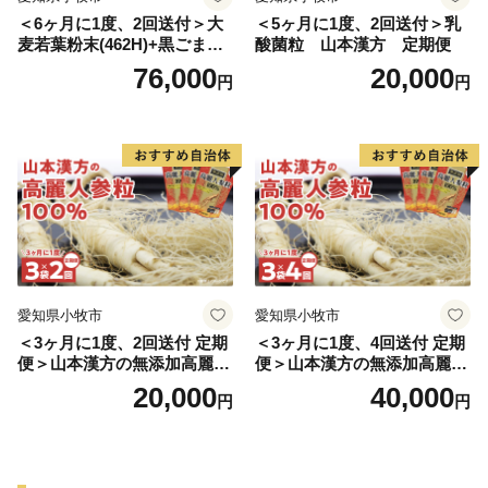
＜6ヶ月に1度、2回送付＞大
＜5ヶ月に1度、2回送付＞乳
麦若葉粉末(462H)+黒ごま黒
酸菌粒 山本漢方 定期便
豆きな粉+ 糖流茶 山本漢
76,000
20,000
円
円
方 定期便
愛知県小牧市
愛知県小牧市
＜3ヶ月に1度、2回送付 定期
＜3ヶ月に1度、4回送付 定期
便＞山本漢方の無添加高麗人
便＞山本漢方の無添加高麗人
参粒
参粒
20,000
40,000
円
円