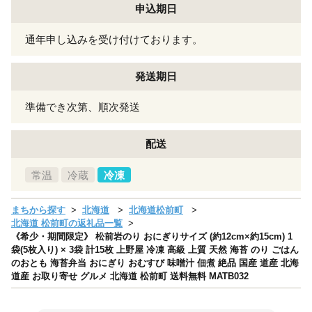
申込期日
通年申し込みを受け付けております。
発送期日
準備でき次第、順次発送
配送
常温
冷蔵
冷凍
まちから探す
北海道
北海道松前町
北海道 松前町の返礼品一覧
《希少・期間限定》 松前岩のり おにぎりサイズ (約12cm×約15cm) 1
袋(5枚入り) × 3袋 計15枚 上野屋 冷凍 高級 上質 天然 海苔 のり ごはん
のおとも 海苔弁当 おにぎり おむすび 味噌汁 佃煮 絶品 国産 道産 北海
道産 お取り寄せ グルメ 北海道 松前町 送料無料 MATB032