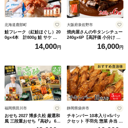
北海道鹿部町
大阪府泉佐野市
鮭フレーク（紅鮭ほぐし）20
焼肉屋さんの牛タンシチュー
0g×4本 計800g 鮭 サケ 鮭
240g×6P【高評価 小分け 惣
ほぐし サケフレーク シャケ
菜 牛たん 一人暮らし 冷凍】
14,000
16,000
円
円
フレーク 鮭フレーク
福岡県田川市
静岡県袋井市
おせち 2027 博多久松 厳選和
チキンバー 10本入り×5パッ
風 三段重おせち『高砂』 6.5
クセット 手羽先 惣菜 弁当 お
寸 3段重 2～3人前 おせち料
かず お酒 おつまみ ギフト キ