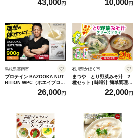
43,000
10,000
円
円
理 重箱 お正月 冷凍おせち 縁
ャンプ アウトドア キャンプ
起物 祝箸付 福岡 お節 オセチ
飯 保存食 非常食 鶏肉 肉 お
oseti osechi お祝い 迎春おせ
肉 鶏 人気 厳選 静岡県袋井市
ち 本格おせち おせち予約 年
末 年始 お取り寄せ 新春 贅沢
おせち こだわりおせち 惣菜
老舗おせち ふるさと納税お
せち 御節 お節料理 正月 調理
不要 おせち料理2027
島根県雲南市
石川県かほく市
プロテイン BAZOOKA NUT
まつや とり野菜みそ汁 2
RITION WPC（ホエイプロテ
種セット | 味噌汁 簡単調理
イン）＜プレーン＞ 900g｜
お味噌 おみそ みそ とり野菜
26,000
22,000
円
円
バズーカ岡田監修・植物由来
時短料理 時短ごはん ご当地
の甘味料使用・国内製造 島
フリーズドライ
根県雲南市/株式会社アルプ
ロン [AIEN005]