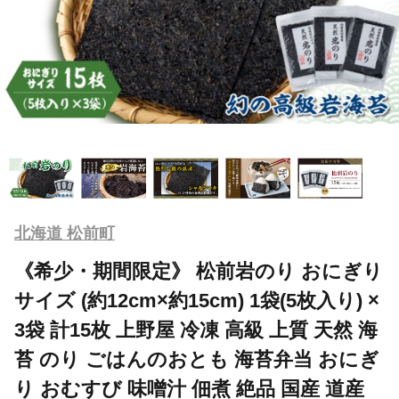
北海道 松前町
《希少・期間限定》 松前岩のり おにぎり
サイズ (約12cm×約15cm) 1袋(5枚入り) ×
3袋 計15枚 上野屋 冷凍 高級 上質 天然 海
苔 のり ごはんのおとも 海苔弁当 おにぎ
り おむすび 味噌汁 佃煮 絶品 国産 道産