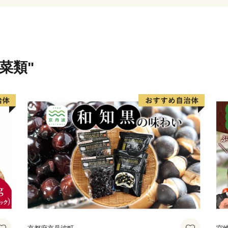
事」は、ユネスコ無形文化
財にも指定されています。ま
勢揃いする「はんだ山車まつ
菜類"