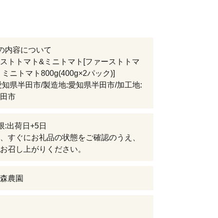
の内容について
ストトマト&ミニトマト[ファーストトマ
、ミニトマト800g(400g×2パック)]
愛知県半田市/製造地:愛知県半田市/加工地:
田市
限:出荷日+5日
、すぐにお礼品の状態をご確認のうえ、
お召し上がりください。
森農園