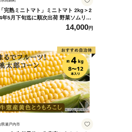
崎県高鍋町
「完熟ミニトマト」ミニトマト 2kg＞2
24年5月下旬迄に順次出荷 野菜ソムリエ
ミット アルル・リリカ共に銀賞受
14,000
円
！！(2023年11月開催)1回食べてみらん
？宮崎県 高鍋町産 産地直送 有機肥料使
 高糖度 西森農園
山県瀬戸内市