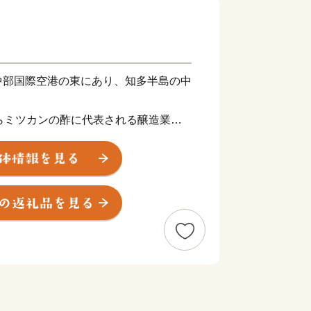
中部国際空港の東にあり、知多半島の中
。
らミツカンの酢に代表される醸造業な
・経済・文化の中心都市として発展して
ながら、知多半島の中心都市として、名
もがそろう”住みよさがあります。
・「蔵」・「南吉」・「赤レンガ」。山
年余の歴史があり、その伝統や文化を現
に曳き廻される山車は、精緻を極めた彫
からくり人形などが備えられ、その壮観
りです。なかでも「亀崎潮干祭の山車行