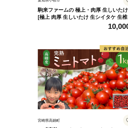
愛知県小牧市
駒来ファームの 極上・肉厚 生しいたけ
[極上 肉厚 生しいたけ 生シイタケ 生
安心 安全 国産 採れたて 新鮮 きのこ 
10,00
菜]
宮崎県高鍋町