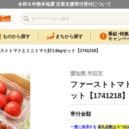
令和８年熊本地震 災害支援寄付受付について
番組･特集
ものから探す
まちから探す
キャンペ
ストトマトとミニトマト計1.6kgセット【1741218】
愛知県 半田市
ファーストトマト
ット【1741218】
寄付金額
一度に決済する
返礼品数は３つ以