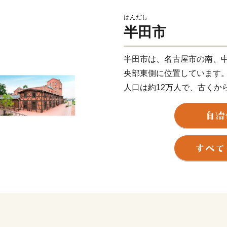
はんだし
半田市
半田市は、名古屋市の南、
央部東側に位置しています
人口は約12万人で、古くか
どで栄え、知多地域の政治
きました。
また、豊かな自然に囲まれ
古屋に行かなくても“何もか
半田市の象徴は、「山車」
車祭りの歴史は古く、300
在に受け継いでいます。春
刻、華麗な刺繍幕、精巧な
な姿は「はんだびと」の誇