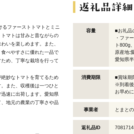
けるファーストトマトとミニ
容量
■お礼品
トトマトは甘みと昔ながらの
・ファー
味わいを楽しめます。また、
ト800g
、食べやすさに優れた一品で
原産地:
愛知県半
すため、丁寧な栽培を行って
が絶妙なトマトを育てるため
消費期限
■賞味期
※到着後
す。また、収穫後は一つひと
お早めに
で迅速に出荷します。愛知県
て、地元の農業の丁寧さや品
事業者
とまとの
返礼品ID
7081714