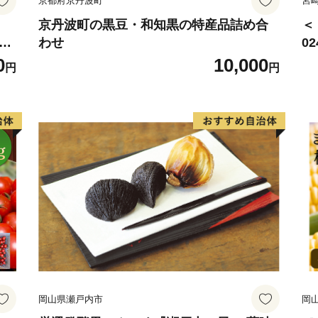
京都府京丹波町
宮
京丹波町の黒豆・和知黒の特産品詰め合
＜
椎茸
わせ
0
野
サ
0
10,000
円
円
賞
ね
用
岡山県瀬戸内市
岡