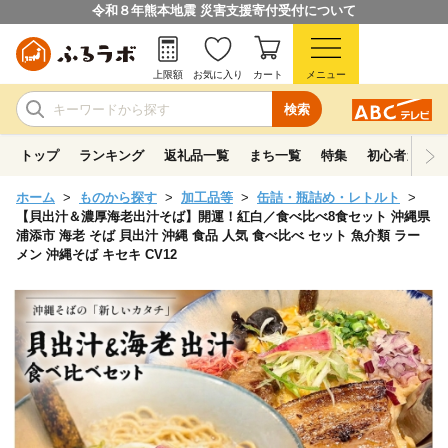
令和８年熊本地震 災害支援寄付受付について
上限額
お気に入り
カート
メニュー
検索
トップ
ランキング
返礼品一覧
まち一覧
特集
初心者ガイド
ホーム
ものから探す
加工品等
缶詰・瓶詰め・レトルト
【貝出汁＆濃厚海老出汁そば】開運！紅白／食べ比べ8食セット 沖縄県
浦添市 海老 そば 貝出汁 沖縄 食品 人気 食べ比べ セット 魚介類 ラー
メン 沖縄そば キセキ CV12