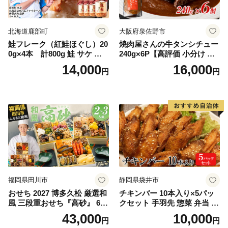
北海道鹿部町
大阪府泉佐野市
鮭フレーク（紅鮭ほぐし）20
焼肉屋さんの牛タンシチュー
0g×4本 計800g 鮭 サケ 鮭
240g×6P【高評価 小分け 惣
ほぐし サケフレーク シャケ
菜 牛たん 一人暮らし 冷凍】
14,000
16,000
円
円
フレーク 鮭フレーク
福岡県田川市
静岡県袋井市
おせち 2027 博多久松 厳選和
チキンバー 10本入り×5パッ
風 三段重おせち『高砂』 6.5
クセット 手羽先 惣菜 弁当 お
寸 3段重 2～3人前 おせち料
かず お酒 おつまみ ギフト キ
43,000
10,000
円
円
理 重箱 お正月 冷凍おせち 縁
ャンプ アウトドア キャンプ