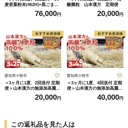
麦若葉粉末(462H)+黒ごま黒
酸菌粒 山本漢方 定期便
豆きな粉+ 糖流茶 山本漢
76,000
20,000
円
円
方 定期便
愛知県小牧市
愛知県小牧市
＜3ヶ月に1度、2回送付 定期
＜3ヶ月に1度、4回送付 定期
便＞山本漢方の無添加高麗人
便＞山本漢方の無添加高麗人
参粒
参粒
20,000
40,000
円
円
この返礼品を見た人は