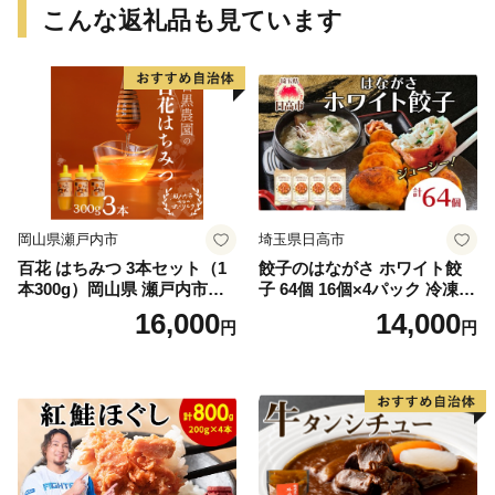
こんな返礼品も見ています
岡山県瀬戸内市
埼玉県日高市
百花 はちみつ 3本セット（1
餃子のはながさ ホワイト餃
本300g）岡山県 瀬戸内市産
子 64個 16個×4パック 冷凍
石黒農園 ヨーグルト パン 砂
中華 点心 B級グルメ ご当地
16,000
14,000
円
円
糖の代わり 香り高い いい香
野菜 おつまみ おかず 簡単調
り 季節の花の蜜 トンガリ容
理 時短 リピート 保存 豚肉
器入り
特製 ポーク 大きめ ジューシ
ー ギフト お取り寄せ 日高市