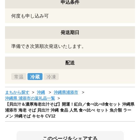
申込条件
何度も申し込み可
発送期日
準備でき次第順次発送いたします。
配送
常温
冷蔵
冷凍
まちから探す
沖縄
沖縄県浦添市
沖縄県 浦添市の返礼品一覧
【貝出汁＆濃厚海老出汁そば】開運！紅白／食べ比べ8食セット 沖縄県
浦添市 海老 そば 貝出汁 沖縄 食品 人気 食べ比べ セット 魚介類 ラー
メン 沖縄そば キセキ CV12
このページをシェアする