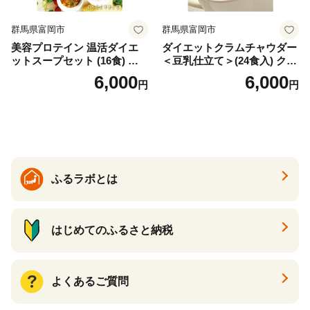
群馬県富岡市
群馬県富岡市
美容プロテイン 温活ダイエ
ダイエットクラムチャウダー
ットスープセット (16食) 小
＜豆乳仕立て＞(24食入) クラ
分け スープ 食べ比べ セット
ムチャウダー 豆乳 ダイエッ
6,000
6,000
円
円
詰合せ クラムチャウダー チ
ト スープ プロテイン たんぱ
ゲ コーン ポタージュ トマト
く質 食物繊維 食品 F20E-799
温活 ダイエット 美容 プロテ
イン 食品 F20E-809
ふるラボとは
はじめてのふるさと納税
よくあるご質問