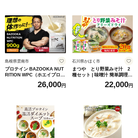
起物 祝箸付 福岡 お節 オセチ
飯 保存食 非常食 鶏肉 肉 お
oseti osechi お祝い 迎春おせ
肉 鶏 人気 厳選 静岡県袋井市
ち 本格おせち おせち予約 年
末 年始 お取り寄せ 新春 贅沢
おせち こだわりおせち 惣菜
老舗おせち ふるさと納税お
せち 御節 お節料理 正月 調理
不要 おせち料理2027
島根県雲南市
石川県かほく市
プロテイン BAZOOKA NUT
まつや とり野菜みそ汁 2
RITION WPC（ホエイプロテ
種セット | 味噌汁 簡単調理
イン）＜プレーン＞ 900g｜
お味噌 おみそ みそ とり野菜
26,000
22,000
円
円
バズーカ岡田監修・植物由来
時短料理 時短ごはん ご当地
の甘味料使用・国内製造 島
フリーズドライ
根県雲南市/株式会社アルプ
ロン [AIEN005]