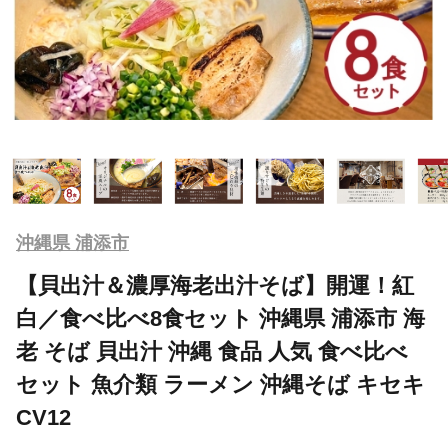
沖縄県 浦添市
【貝出汁＆濃厚海老出汁そば】開運！紅
白／食べ比べ8食セット 沖縄県 浦添市 海
老 そば 貝出汁 沖縄 食品 人気 食べ比べ
セット 魚介類 ラーメン 沖縄そば キセキ
CV12