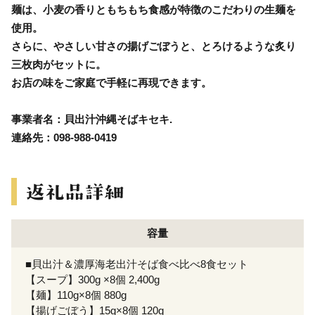
麺は、小麦の香りともちもち食感が特徴のこだわりの生麺を
使用。
さらに、やさしい甘さの揚げごぼうと、とろけるような炙り
三枚肉がセットに。
お店の味をご家庭で手軽に再現できます。
事業者名：貝出汁沖縄そばキセキ.
連絡先：098-988-0419
容量
■貝出汁＆濃厚海老出汁そば食べ比べ8食セット
【スープ】300g ×8個 2,400g
【麺】110g×8個 880g
【揚げごぼう】15g×8個 120g