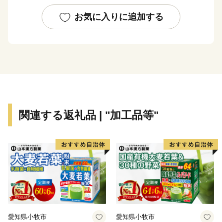
【ご注意】
・特典の送付は浦添市外在住の方に限らせていただきま
お気に入りに追加する
す。
・返礼品のお届けには1～2ヶ月程度かかることがありま
す。
・寄附につきましては、年度内の回数制限は現在設けて
おりません。
・返礼品の写真はイメージです。
関連する返礼品 | "加工品等"
愛知県小牧市
愛知県小牧市