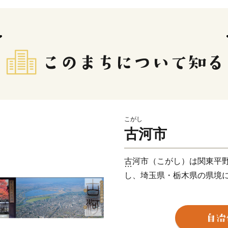
こがし
古河市
古河市（こがし）は関東平
し、埼玉県・栃木県の県境
歴史のある街で、古くは奈
にも詠われました。室町時