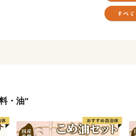
方」として本拠地を古河に置
一円の政治の中心となりま
日光街道の宿場町として栄
跡・歴史的文化施設などが
みられます。
渡良瀬川の治水・利水のた
地環境が保たれており、様
また、桃の花などが咲き誇
公園として日本で初めてユ
賞し、市民の憩いの場とな
味料・油"
水と緑の豊かな自然と、歴
溢れています。