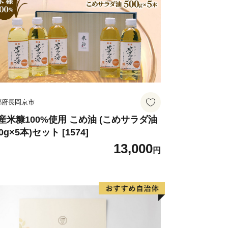
都府長岡京市
産米糠100%使用 こめ油 (こめサラダ油
0g×5本)セット [1574]
13,000
円