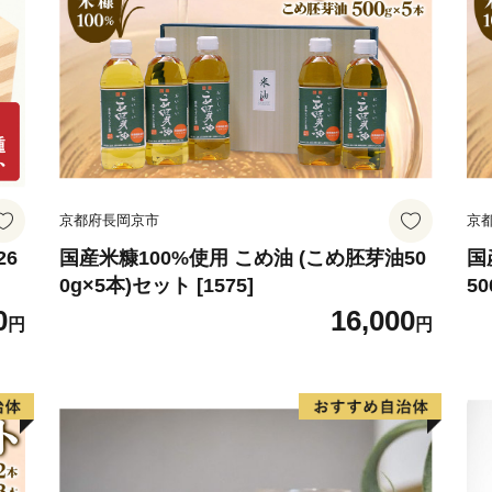
京都府長岡京市
京
26
国産米糠100%使用 こめ油 (こめ胚芽油50
国
0g×5本)セット [1575]
50
0
16,000
円
円