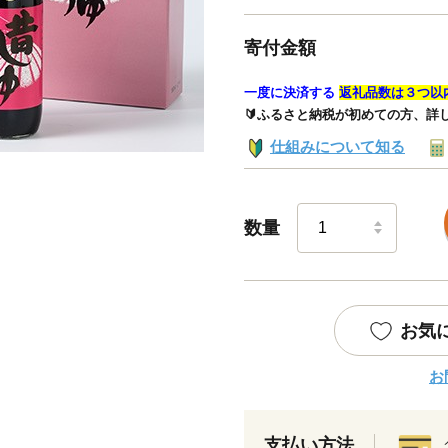
寄付金額
一度に決済する
返礼品数は３つ以
🔰ふるさと納税が初めての方、詳
仕組みについて知る
数量
お気
お
支払い方法