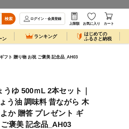
検索
ログイン・会員登録
上限額
お気に入り
カート
はじめての
ランキング
ーン
ふるさと納税
ギフト 贈り物 お祝 ご褒美 記念品_AH03
うゆ 500ｍL 2本セット｜
ょう油 調味料 昔ながら 木
くよか 贈答 プレゼント ギ
 ご褒美 記念品_AH03