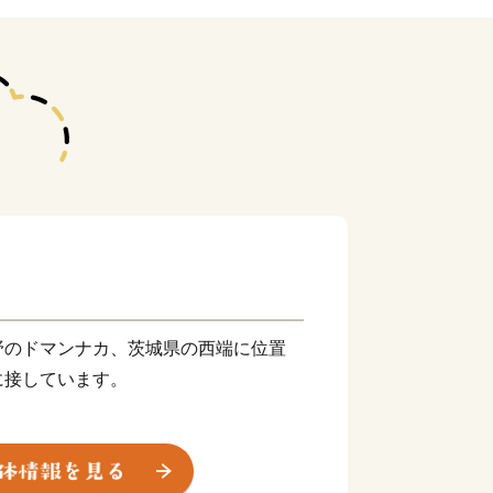
野のドマンナカ、茨城県の西端に位置
に接しています。
良時代に編さんされた「万葉集」の一首
代には関東公方の足利成氏が「古河公