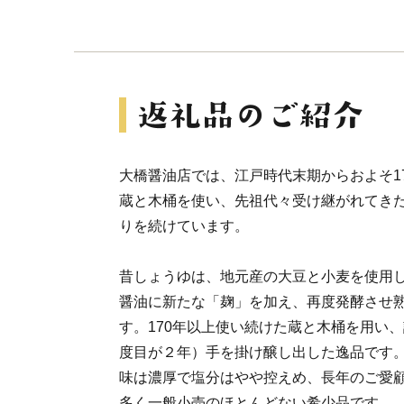
大橋醤油店では、江戸時代末期からおよそ1
蔵と木桶を使い、先祖代々受け継がれてき
りを続けています。
昔しょうゆは、地元産の大豆と小麦を使用
醤油に新たな「麹」を加え、再度発酵させ
す。170年以上使い続けた蔵と木桶を用い
度目が２年）手を掛け醸し出した逸品です
味は濃厚で塩分はやや控えめ、長年のご愛
多く一般小売のほとんどない希少品です。