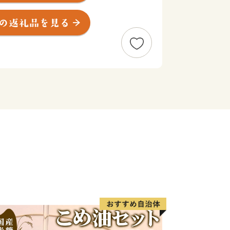
き、その後約130年の間、古河は関東
した。江戸時代には古河城を中心とした
え、現在も当時の面影を残す街並みや史
点在し、散策に訪れる観光客の姿が多く
め整備された渡良瀬遊水地は、貴重な湿
々な生き物たちの宝庫になっています。
る古河公方公園は、自然景観を生かした
ネスコの「メリナ・メルクーリ賞」を受
っています。
史と伝統の町。古河市には様々な魅力が