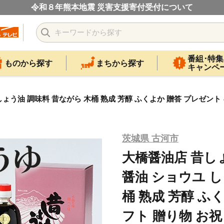
令和８年熊本地震 災害支援寄付受付について
番組･特集
ものから探す
まちから探す
キャンペ
しょう油 調味料 昔ながら 木桶 熟成 芳醇 ふくよか 贈答 プレゼント 
茨城県 古河市
大橋醤油店 昔しょ
醤油 ショウユ し
桶 熟成 芳醇 ふ
フト 贈り物 お祝