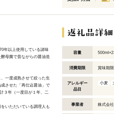
70年以上使用している諸味
容量
500ml×
た酵母菌で昔ながらの醤油造
消費期限
賞味期限
し、一度成熟させて絞った生
小麦
アレルギー
熟成させた「再仕込醤油」で
品目
、計３年（一度目が１年、二
。
事業者
株式会社
顧をいただいている調理人も