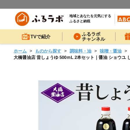
地域とあなたを元気にする
ふるさと納税
ふるラボ
TVで紹介
チャンネル
ホーム
ものから探す
調味料・油
味噌・醤油
大橋醤油店 昔しょうゆ 500ｍL 2本セット｜醤油 ショウユ 