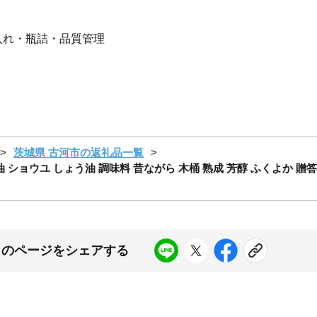
入れ・瓶詰・品質管理
茨城県 古河市の返礼品一覧
油 ショウユ しょう油 調味料 昔ながら 木桶 熟成 芳醇 ふくよか 贈
このページをシェアする