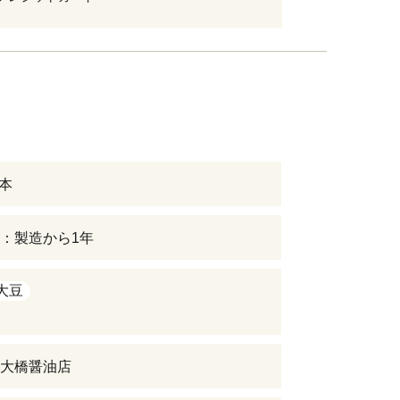
2本
：製造から1年
大豆
大橋醤油店