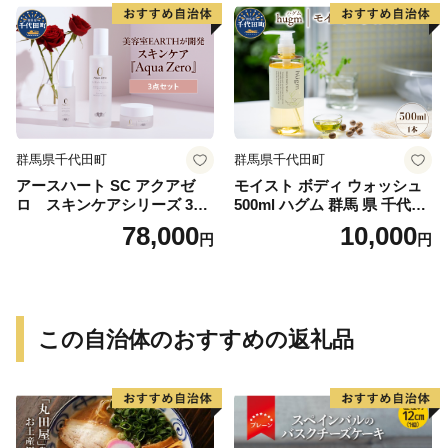
群馬県千代田町
群馬県千代田町
アースハート SC アクアゼ
モイスト ボディ ウォッシュ
ロ スキンケアシリーズ 3点
500ml ハグム 群馬 県 千代田
セット
町 〈アペックス〉
78,000
10,000
円
円
この自治体のおすすめの返礼品