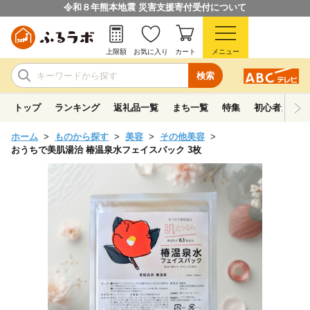
令和８年熊本地震 災害支援寄付受付について
上限額
お気に入り
カート
メニュー
検索
トップ
ランキング
返礼品一覧
まち一覧
特集
初心者ガイド
ホーム
ものから探す
美容
その他美容
おうちで美肌湯治 椿温泉水フェイスパック 3枚