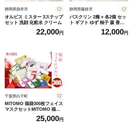
静岡県袋井市
静岡県藤枝市
オルビス ミスター 3ステップ
バスクリン 2種 × 各2個 セッ
セット 洗顔 化粧水 クリーム
ト ギフト ゆず 柚子 森 香り
日用品 お風呂 バス用品 温活
22,000
12,000
円
円
アロマ 香り まとめ買い静岡
県 藤枝市 医薬部外品
千葉県白子町
MITOMO 福袋300枚フェイス
マスクセットMITOMO 福袋3
00枚フェイスマスクセット
25,000
円
ふるさと納税 パック ファイ
スパック フェイスマスク 美
容 スキンケア 福袋 千葉県 白