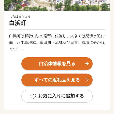
しらはまちょう
白浜町
白浜町は和歌山県の南部に位置し、大きくは紀伊水道に
面した半島地域、富田川下流域及び日置川流域に分かれ
ます。
面積は、200.98平方キロメートルで、県全体の約4.3％
自治体情報を見る
を占めることとなります。年間平均気温は16.8度、年間
降水量は2,219ミリメートルとなっています。温暖で明
すべての返礼品を見る
るく過しやすい気候と言えます。
森林が全体の約81％を占め、北西の半島部に市街地が形
お気に入りに追加する
成され、南部では海岸地域まで山地がせまり、海岸、河
川流域、谷間部に集落が点在しています。町域には、吉