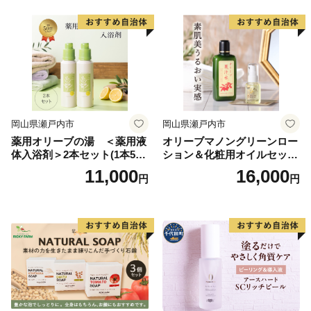
岡山県瀬戸内市
岡山県瀬戸内市
薬用オリーブの湯 ＜薬用液
オリーブマノングリーンロー
体入浴剤＞2本セット(1本500
ション＆化粧用オイルセット
ml） 美容
美容グッズ スキンケア 化粧
11,000
16,000
円
円
水