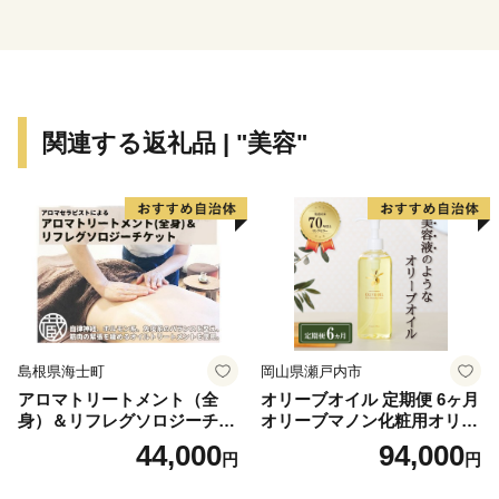
野熊野国立公園、大塔日置川県立自然公園が含まれるな
ど、海・山・川にわたる豊かな自然環境に恵まれた地域
です。
交通網は、東京方面へ航空路により約1時間程度で結ば
関連する返礼品 | "美容"
れ、京阪神地域へは、JR紀勢本線、国道42号、高速道
路(近畿自動車道紀勢線)などにより約2〜3時間でむすば
れています。
★ABCテレビのニュース情報番組「キャスト」で「井
戸畳店」が紹介されました！
👉inoca SETTA WOMEN【葡萄×紫紺】（雪駄・女性
用）
島根県海士町
岡山県瀬戸内市
👉inoca SETTA MEN【濡羽×茜】（雪駄・男性用）
アロマトリートメント（全
オリーブオイル 定期便 6ヶ月
👉inoca SETTA OVERSEAS【牡丹×紫紺】（雪駄・海
身）＆リフレグソロジーチケ
オリーブマノン化粧用オリー
外用）
ット
ブオイル 200ml オリーブ オ
44,000
94,000
円
円
イル 美容 スキンケア 化粧用
👉inoca CASE CARD【山吹×紫紺】（カードケース）
油 オリーブ油 お楽しみ