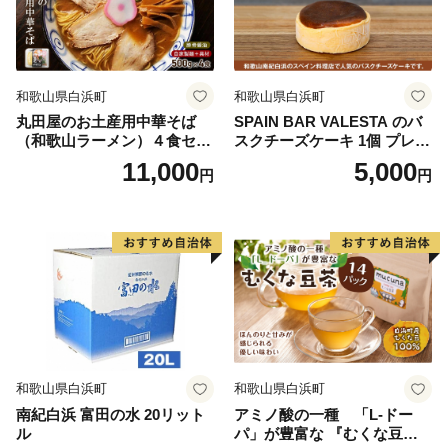
和歌山県白浜町
和歌山県白浜町
丸田屋のお土産用中華そば
SPAIN BAR VALESTA のバ
（和歌山ラーメン）４食セッ
スクチーズケーキ 1個 プレー
ト
ン 12cmホール
11,000
5,000
円
円
和歌山県白浜町
和歌山県白浜町
南紀白浜 富田の水 20リット
アミノ酸の一種 「L-ドー
ル
パ」が豊富な 『むくな豆