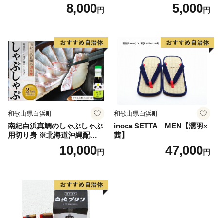
茶』
8,000
5,000
円
円
和歌山県白浜町
和歌山県白浜町
南紀白浜真鯛のしゃぶしゃぶ
inoca SETTA MEN【濡羽×
用切り身 ※北海道沖縄配送
茜】
不可
10,000
47,000
円
円