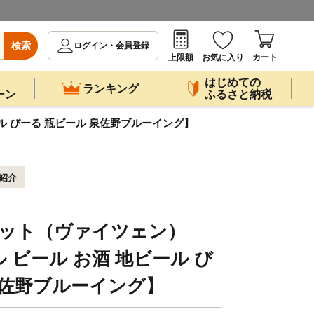
検索
ログイン・会員登録
上限額
お気に入り
カート
はじめての
ランキング
ーン
ふるさと納税
ール びーる 瓶ビール 泉佐野ブルーイング】
紹介
本セット（ヴァイツェン）
 ビール お酒 地ビール び
泉佐野ブルーイング】