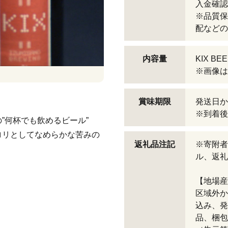
入金確認
※品質保
配などの
内容量
KIX B
※画像は
賞味期限
発送日か
※到着後
”何杯でも飲めるビール”
ロリとしてなめらかな苦みの
返礼品注記
※寄附者
ル、返礼
【地場産
区域外か
込み、発
品、梱包