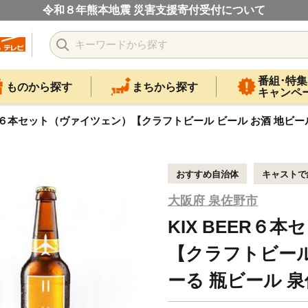
令和８年熊本地震 災害支援寄付受付について
番組･特集
ものから探す
まちから探す
キャンペ
EER６本セット（ヴァイツェン）【クラフトビール ビール お酒 地ビ
おすすめ自治体
キャストで
大阪府 泉佐野市
KIX BEER６
【クラフトビール
ーる 瓶ビール 