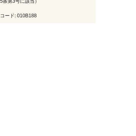
5条第3号に該当）
ード: 010B188