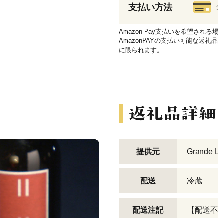
支払い方法
Amazon Pay支払いを希望さ
AmazonPAYの支払い可能な返礼
に限られます。
提供元
Grande L
配送
冷蔵
配送注記
【配送不