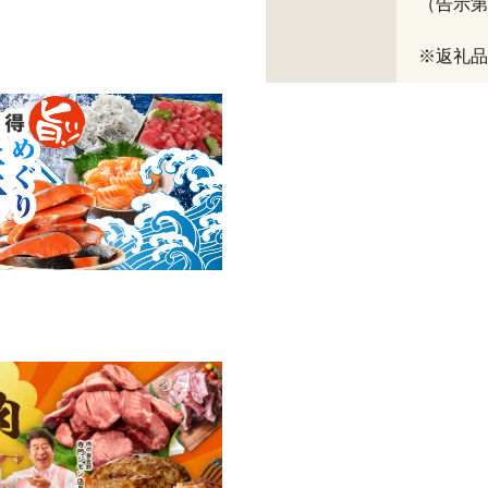
（告示第
※返礼品コ