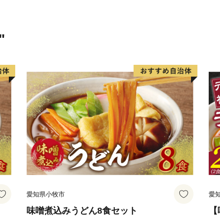
イチオシ食材が多数！高い
す！
"
______________________
◆お礼の品について◆
・鹿児島市に寄附をしてい
します。
（鹿児島市内にお住まいの
ん。予めご了承ください。
・お礼の品は、寄附の入金
たします。
（入金方法がクレジットカ
愛知県小牧市
愛
場合もございます。）
味噌煮込みうどん8食セット
【