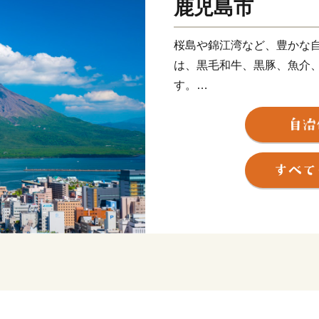
鹿児島市
桜島や錦江湾など、豊かな
は、黒毛和牛、黒豚、魚介
す。
産地ならではの味である焼酎
です。
伝統の技を受け継ぎ、高い
ど、匠の技が光る“逸品”が
また、南の交流拠点都市と
らを活かした企業立地に取
豊かな自然に恵まれた鹿児