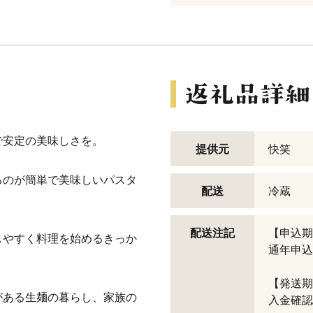
で安定の美味しさを。
提供元
快笑
るのが簡単で美味しいパスタ
配送
冷蔵
配送注記
【申込期
しやすく料理を始めるきっか
通年申込
。
【発送期
がある生麺の暮らし、家族の
入金確認