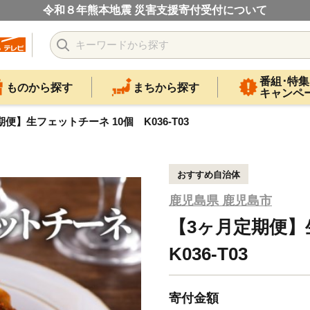
令和８年熊本地震 災害支援寄付受付について
番組･特集
ものから探す
まちから探す
キャンペ
便】生フェットチーネ 10個 K036-T03
おすすめ自治体
鹿児島県 鹿児島市
【3ヶ月定期便】
K036-T03
寄付金額