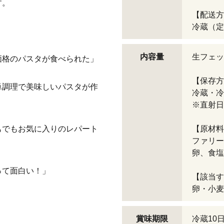
す。
【配送方
冷蔵（定
内容量
生フェッ
価格のパスタが食べられた」
【保存方
単調理で美味しいパスタが作
冷蔵・冷
※直射日
もでもお気に入りのレパート
【原材料
ファリー
卵、食塩
って面白い！」
【該当す
卵・小麦
賞味期限
冷蔵10