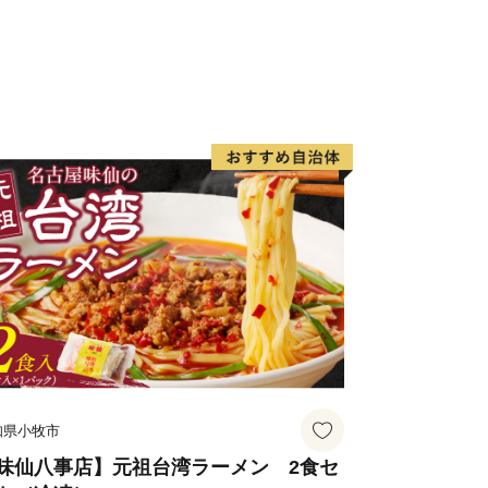
技術で生み出された美術工芸品も必見で
__________________________________________________
ただいた方を対象に、お礼の品をお送り
方にはお礼の品はお送りしていませ
）
確認後、おおむね１か月以内にお届けい
ード決済以外の方は、１か月を超える
知県小牧市
味仙八事店】元祖台湾ラーメン 2食セ