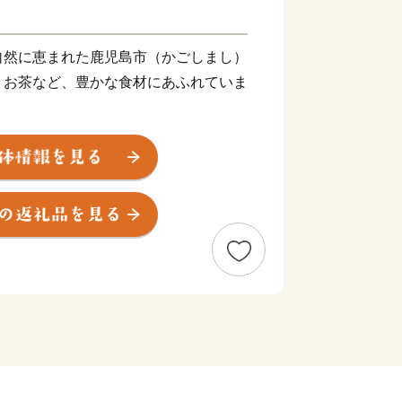
自然に恵まれた鹿児島市（かごしまし）
、お茶など、豊かな食材にあふれていま
やさつま揚げなど美味しい“食”の宝庫
技術で生み出された薩摩切子、薩摩焼な
あります。
して各種都市機能が集積しており、これ
り組んでいます。
島市は黒毛和牛、黒豚、魚介、お茶など