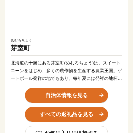
めむろちょう
芽室町
北海道の十勝にある芽室町(めむろちょう)は、スイート
コーンをはじめ、多くの農作物を生産する農業王国。ゲ
ートボール発祥の地でもあり、毎年夏には発祥の地杯を
冠した大会が行われています。
※2022年6月1日から、すべての特産品の最低寄附金額
自治体情報を見る
または内容を変更しております。
すべての返礼品を見る