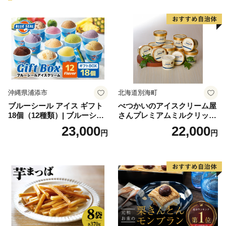
沖縄県浦添市
北海道別海町
ブルーシール アイス ギフト
べつかいのアイスクリーム屋
18個（12種類）| ブルーシー
さんプレミアムミルクリッチ
ルアイス ブルーシールアイ
12個（AP-01）（ 北海道アイ
23,000
22,000
円
円
スクリーム 着日指定可能 送
ス 北海道産アイス アイス ア
料無料 ジェラート 沖縄県 バ
イススイーツ アイスクリー
ースデー 贈り物 プレゼント
ム 北海道産アイスクリーム
誕生日 カップ 詰め合わせ バ
道産アイス 道産アイスクリ
ラエティ | バニラ チョコレー
ーム ギフト 詰合せ 詰め合わ
ト ストロベリー ピスタチオ
せ ふるさと納税 ）
バニラ＆クッキー ウベ 沖縄
紅イモ 塩ちんすこう 沖縄シ
ークヮーサー 沖縄黒糖 琉球
ロイヤルミルクティ 沖縄パ