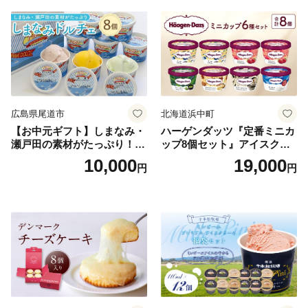
広島県尾道市
北海道浜中町
【お中元ギフト】しまなみ・
ハーゲンダッツ『定番ミニカ
瀬戸田の素材がたっぷり！ジ
ップ8個セット』アイスクリ
ェラート8個
ーム アイス スイーツ デザー
10,000
19,000
円
円
ト_H0016-104