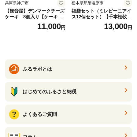
兵庫県神戸市
栃木県那須塩原市
【観音屋】デンマークチーズ
福袋セット（ミレピーニアイ
ケーキ 8個入り【ケーキ チ
ス12個セット）【千本松牧
ーズケーキ 人気スイーツ お
場】 ns025-014-12 【デザー
11,000
13,000
円
円
すすめスイーツ 神戸スイー
ト 詰め合わせ ギフト】
ツ 新感覚チーズケーキ おす
すめケーキ 兵庫県 神戸市 D0
910-17】
ふるラボとは
はじめてのふるさと納税
よくあるご質問
コラム