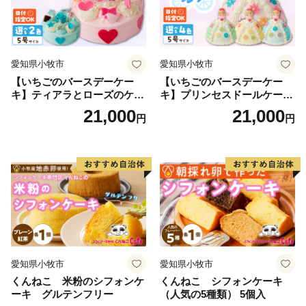
愛知県小牧市
愛知県小牧市
【いちごのバースデーケー
【いちごのバースデーケー
キ】ティアラとローズのケー
キ】プリンセスドールケーキ
キ スイーツ デザート 洋菓
日時指定可 スイーツ デザー
21,000
21,000
円
円
子 お取り寄せ 愛知県 小牧市
ト 洋菓子 お取り寄せ 愛知県
送料無料 誕生日 クリスマス
小牧市 送料無料 誕生日 クリ
お祝い ばら 花 フラワー デコ
スマス お祝い キャラクター
レーション ホールケーキ 日
デコレーションケーキ ホー
時指定可
ルケーキ 人形 かわいい こど
も
愛知県小牧市
愛知県小牧市
くんねこ 米粉のシフォンケ
くんねこ シフォンケーキ
ーキ グルテンフリー
（人気の5種類） 5個入