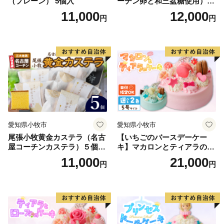
（プレーン） 5個入
ーチン卵と和三盆糖使用）
名古屋コーチン バームクー
11,000
12,000
円
円
ヘン 和三盆 小牧銘菓 バウム
クーヘン 常温 愛知県 小牧市
アンプチベアやぐま
愛知県小牧市
愛知県小牧市
尾張小牧黄金カステラ（名古
【いちごのバースデーケー
屋コーチンカステラ）５個入
キ】マカロンとティアラのケ
名古屋コーチン カステラ ザ
ーキ スイーツ 日時指定可 デ
11,000
21,000
円
円
ラメ 常温 愛知県 小牧市 アン
ザート 洋菓子 お取り寄せ 愛
プチベアやぐま
知県 小牧市 送料無料 誕生日
クリスマス お祝い マカロン
デコレーションケーキ ホー
ルケーキ