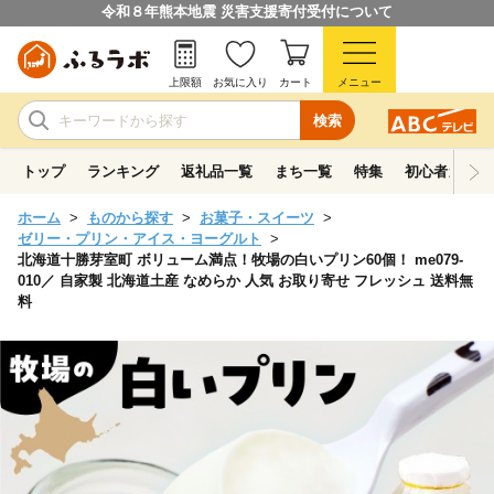
令和８年熊本地震 災害支援寄付受付について
上限額
お気に入り
カート
メニュー
検索
トップ
ランキング
返礼品一覧
まち一覧
特集
初心者ガイド
ホーム
ものから探す
お菓子・スイーツ
ゼリー・プリン・アイス・ヨーグルト
北海道十勝芽室町 ボリューム満点！牧場の白いプリン60個！ me079-
010／ 自家製 北海道土産 なめらか 人気 お取り寄せ フレッシュ 送料無
料