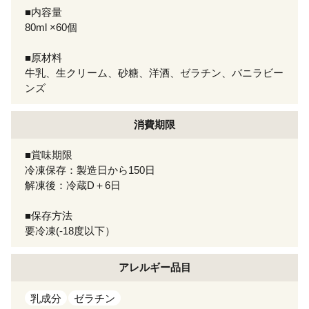
■内容量
80ml ×60個
■原材料
牛乳、生クリーム、砂糖、洋酒、ゼラチン、バニラビー
ンズ
消費期限
■賞味期限
冷凍保存：製造日から150日
解凍後：冷蔵D＋6日
■保存方法
要冷凍(-18度以下）
アレルギー
品目
乳成分
ゼラチン