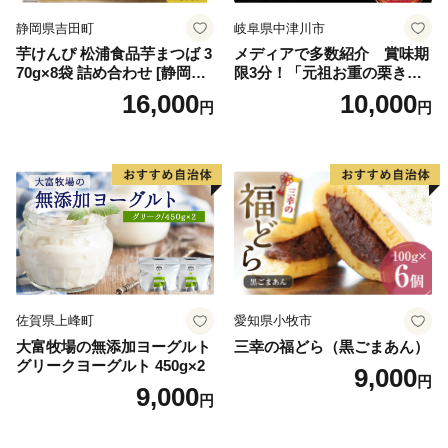
イン
静岡県吉田町
岐阜県中津川市
芋けんぴ 松浦食品芋まつば 3
メディアで多数紹介 賞味期
70g×8袋 詰め合わせ [静岡伊
限3分！「元祖お重の栗きん
勢丹(松浦食品) 静岡県 吉田町
とんモンブラン」 【未来の
16,000
10,000
円
円
22424274] 芋ケンピ セット
ご褒美】スイーツ 栗 モンブ
小袋 個包装 小分け
ラン くりきんとん デザート
ご褒美 お取り寄せ くり お菓
子 菓子 F4N-2298
佐賀県上峰町
愛知県小牧市
大富牧場の無添加ヨーグルト
三幸の福どら（黒ごまあん）
グリークヨーグルト 450g×2
9,000
円
9,000
円