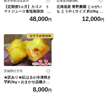
栃木県那須塩原市
北海道洞爺湖町
【定期便3ヵ月】カゴメ ト
北海道産 青野農園 じゃがい
マトジュース食塩無添加 72
も とうや Lサイズ 約10kg 20
0ml PET×15本 1ケース 毎月
26年10月初旬～12月下旬頃お
48,000
12,000
円
円
届く 3ヵ月 3回コース ns001-
届け 先行予約 北海道 ジャガ
005 【 KAGOME 野菜ジュー
イモ トウヤ 馬鈴薯 ポテト 芋
ス 】
いも イモ 黄色 旬 野菜 農作
物 産地直送 お取り寄せ 国産
茨城県行方市
★訳あり★紅はるか冷凍焼き
芋約3kg＋おまかせ品種さつ
まいも 合計約3.2kg｜さつ
8,000
円
まいも サツマイモ さつま芋
焼き芋 やきいも 冷凍 冷凍焼
き芋 訳あり 訳アリ 紅はるか
茨城県 行方市(EY-25)