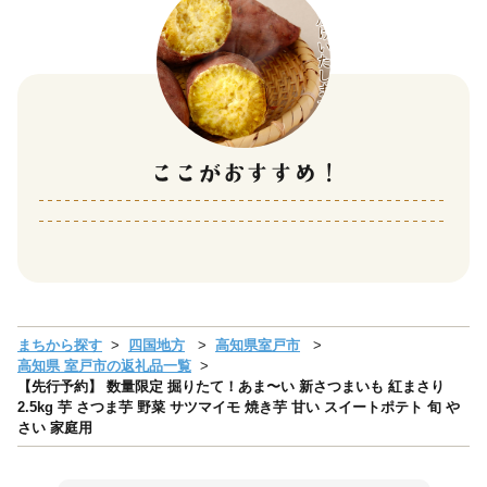
まちから探す
四国地方
高知県室戸市
高知県 室戸市の返礼品一覧
【先行予約】 数量限定 掘りたて！あま〜い 新さつまいも 紅まさり
2.5kg 芋 さつま芋 野菜 サツマイモ 焼き芋 甘い スイートポテト 旬 や
さい 家庭用