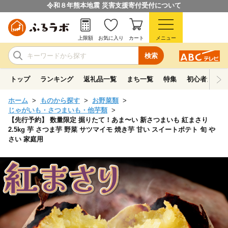
令和８年熊本地震 災害支援寄付受付について
上限額
お気に入り
カート
メニュー
検索
トップ
ランキング
返礼品一覧
まち一覧
特集
初心者ガイド
ホーム
ものから探す
お野菜類
じゃがいも・さつまいも・他芋類
【先行予約】 数量限定 掘りたて！あま〜い 新さつまいも 紅まさり
2.5kg 芋 さつま芋 野菜 サツマイモ 焼き芋 甘い スイートポテト 旬 や
さい 家庭用