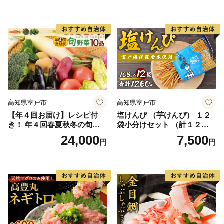
ールド 飲料水 災害用 避難用
品 高知県 室戸市 国産 送料無
料
高知県室戸市
高知県室戸市
【年４回お届け】レシピ付
塩けんぴ （芋けんぴ） １２
き！ 年４回春夏秋冬の旬野
袋小分けセット （計１２６
菜１０品お届け定期便
０ｇ） 【室戸海洋深層水使
24,000
7,500
円
円
用】 和菓子 常温 人気 小袋
小分け 高知県 ご当地スイー
ツ