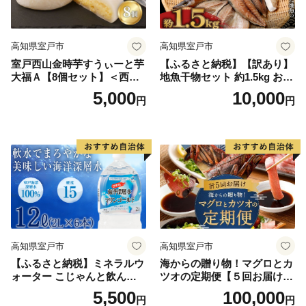
高知県室戸市
高知県室戸市
室戸西山金時芋すうぃーと芋
【ふるさと納税】【訳あり】
大福Ａ【8個セット】＜西山
地魚干物セット 約1.5kg お楽
金時芋餡・濃厚クリーム・羽
しみ 干物 おかず おつまみ 魚
5,000
10,000
円
円
二重餅・室戸市限定品＞
魚介類 惣菜 傷あり ご家庭用
冷凍 10000円 1万円 送料無料
高知県室戸市
高知県室戸市
【ふるさと納税】ミネラルウ
海からの贈り物！マグロとカ
ォーター こじゃんと飲んで
ツオの定期便【５回お届け】
みんかよセット 2L×6本 硬度
海鮮 魚 刺身 まぐろ 鮪 かつ
5,500
100,000
円
円
15 水 ペットボトル マリンゴ
お 鰹 たたき 高知