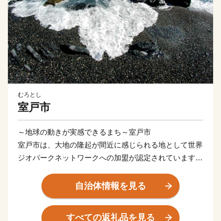
むろとし
室戸市
～地球の動きが実感できるまち～室戸市
室戸市は、大地の隆起が間近に感じられる地として世界
ジオパークネットワークへの加盟が認定されています。
また、日本八景のひとつ室戸岬を有する美しい自然豊か
なまちです。金目鯛をはじめ、豊富な魚種を誇る海産物
自治体情報を見る
や温暖な気候を活かしたビワ、さつまいも等の農産物は
もちろん、イルカとのふれあい等、現地での体験メニュ
すべての返礼品を見る