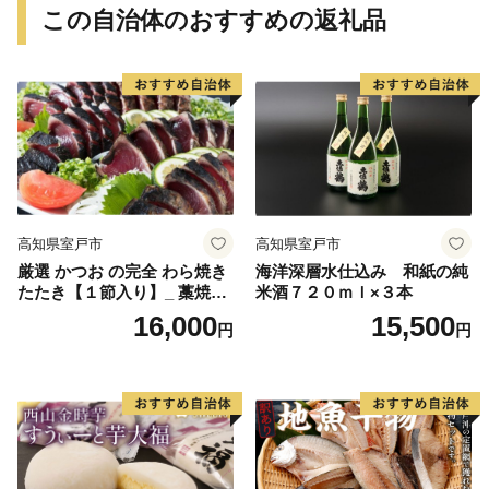
この自治体のおすすめの返礼品
高知県室戸市
高知県室戸市
厳選 かつお の完全 わら焼き
海洋深層水仕込み 和紙の純
たたき【１節入り】_ 藁焼き
米酒７２０ｍｌ×３本
カツオ 鰹 高知 かつおのたた
16,000
15,500
円
円
き 正規品（ not 訳あり ）