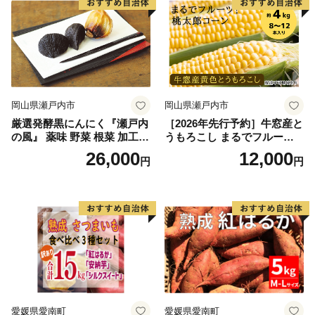
料使用 高糖度 西森農園
料使用 高糖度 西森農園
岡山県瀬戸内市
岡山県瀬戸内市
厳選発酵黒にんにく『瀬戸内
［2026年先行予約］牛窓産と
の風』 薬味 野菜 根菜 加工食
うもろこし まるでフルー
品
ツ！最高糖度25度超え 生で
26,000
12,000
円
円
甘い、茹でて美味い！ 黄色
とうもろこし 「桃太郎コー
ン」約4kg（8〜12本入り）
野菜
愛媛県愛南町
愛媛県愛南町