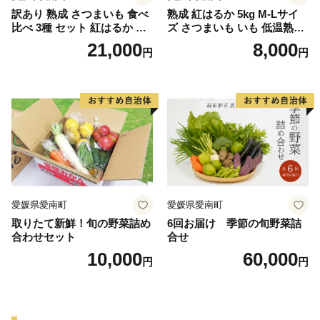
訳あり 熟成 さつまいも 食べ
熟成 紅はるか 5kg M-Lサイ
比べ 3種 セット 紅はるか 安
ズ さつまいも いも 低温熟成
納芋 シルクスイート 合計 15
完全熟成収穫 甘い 糖度 焼き
21,000
8,000
円
円
kg サイズ混合 サツマイモ 焼
芋 やきいも スイートポテト
き芋 干し芋 丸干し 冷凍焼き
おやつ 高糖度 料理 国産 愛媛
芋 冷やし焼き芋 やきいも 蜜
県 愛南町 青果市場
芋 ほしいも スイートポテト
いも天 サイズミックス 甘い
ねっとり 生芋 新芋 あんのう
いも 甘藷 べにはるか スイー
ツ 国産 糖度 産地直送 農家直
送 数量限定 21000円 愛媛 愛
南 ミッチーのおみかん畑
愛媛県愛南町
愛媛県愛南町
取りたて新鮮！旬の野菜詰め
6回お届け 季節の旬野菜詰
合わせセット
合せ
10,000
60,000
円
円