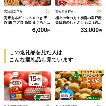
高知県室戸市
高知県室戸市
高豊丸ネギトロ６００ｇ 天
極上の食べ方！初音の室戸産
然 鮪 マグロ 高知 まぐろたた
金目鯛のしゃぶしゃぶ（約４
き ねぎとろ 冷凍 小分け 便利
人前）
6,000
33,000
円
円
この返礼品を見た人は
こんな返礼品も見ています