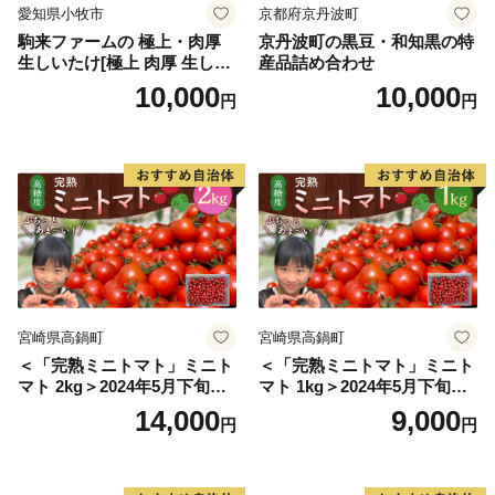
愛知県小牧市
京都府京丹波町
駒来ファームの 極上・肉厚
京丹波町の黒豆・和知黒の特
生しいたけ[極上 肉厚 生しい
産品詰め合わせ
たけ 生シイタケ 生椎茸 安心
10,000
10,000
円
円
安全 国産 採れたて 新鮮 きの
こ 野菜]
宮崎県高鍋町
宮崎県高鍋町
＜「完熟ミニトマト」ミニト
＜「完熟ミニトマト」ミニト
マト 2kg＞2024年5月下旬迄
マト 1kg＞2024年5月下旬迄
に順次出荷 野菜ソムリエサ
に順次出荷 野菜ソムリエサ
14,000
9,000
円
円
ミット アルル・リリカ共に
ミット アルル・リリカ共に
銀賞受賞！！(2023年11月開
銀賞受賞！！(2023年11月開
催)1回食べてみらんね？宮崎
催)1回食べてみらんね？宮崎
県 高鍋町産 産地直送 有機肥
県 高鍋町産 産地直送 有機肥