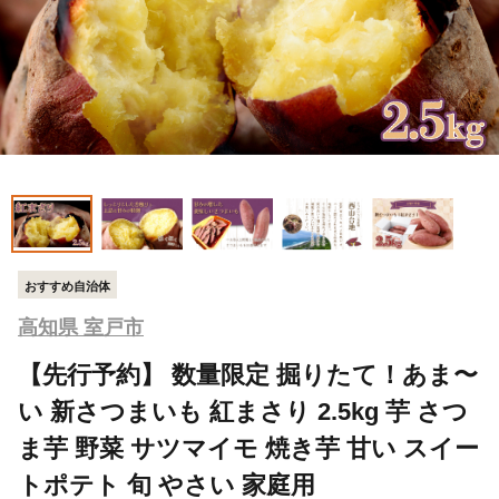
おすすめ自治体
高知県 室戸市
【先行予約】 数量限定 掘りたて！あま〜
い 新さつまいも 紅まさり 2.5kg 芋 さつ
ま芋 野菜 サツマイモ 焼き芋 甘い スイー
トポテト 旬 やさい 家庭用