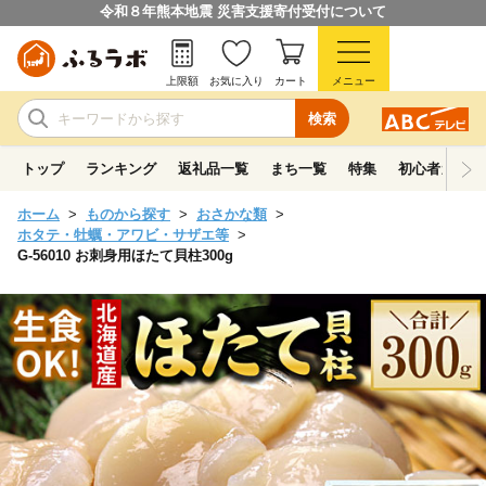
令和８年熊本地震 災害支援寄付受付について
上限額
お気に入り
カート
メニュー
検索
トップ
ランキング
返礼品一覧
まち一覧
特集
初心者ガイド
ホーム
ものから探す
おさかな類
ホタテ・牡蠣・アワビ・サザエ等
G-56010 お刺身用ほたて貝柱300g