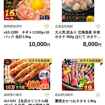
静岡県焼津市
北海道別海町
a10-1289 ネギトロ100g×16
大人気 訳あり 北海道産 冷凍
パック 合計1.6kg
ホタテ 400g ほたて ホタテ
帆立 貝柱 海鮮 魚介類 刺身
10,000
8,000
円
円
大粒 天然 海鮮 ランキング 大
人気 人気 おすすめ 訳あり ）
福岡県行橋市
高知県須崎市
AU-043 【当店オリジナル味
藁焼きかつおタタキ 1.9kg