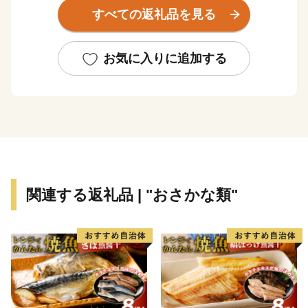
湖、春国岱、長節湖などには毎年全国各地から多くの方
すべての返礼品を見る
がバードウォッチングに訪れています。
その他、クルーズ体験やカヌー体験、フットパス、酪農
体験など、都会にはない自然を相手にする北海道ならで
お気に入りに追加する
はのアクティビティも人気を呼んでいます。
また、根室市は「北方領土返還要求運動原点の地」とし
て、これまで長きに渡り北方四島の早期返還を願い、市
民一丸となって世論の先頭に立ち、運動を展開していま
す。
まちの再生・発展のためには解決しなければならない課
題が非常に山積しています。
関連する返礼品 | "おさかな類"
すこしづつまちの活性化を目指し歩みを進めてまいりま
すので、今後の根室市にご注目ください。