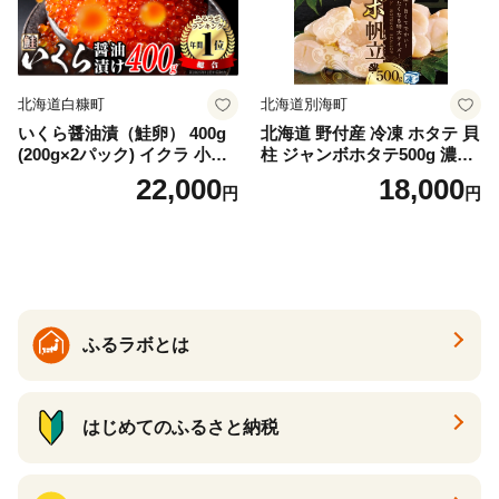
イス 北海道 白糠町
北海道白糠町
北海道別海町
いくら醤油漬（鮭卵） 400g
北海道 野付産 冷凍 ホタテ 貝
(200g×2パック) イクラ 小分
柱 ジャンボホタテ500g 濃厚
け いくら醤油漬 鮭いくら い
な旨味と甘み （ほたて ホタ
22,000
18,000
円
円
くら醤油漬け 鮭 鮭卵 ikura
テ 帆立 貝柱 ホタテ貝柱 大玉
醤油いくら 冷凍いくら いく
大粒 北海道 別海 野付 ふるさ
ら北海道 醤油鮭いくら 人気
と納税）
大好評品 北海道 白糠町
ふるラボとは
はじめてのふるさと納税