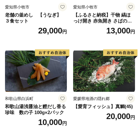
愛知県小牧市
愛知県小牧市
老舗の釜めし 【うなぎ】
【ふるさと納税】干物 縞ほ
３食セット
っけ開き 赤魚開き さばの開
き 魚醤干し 3種 セット 詰め
29,000
13,000
円
円
合わせ 魚 おかず 肉厚 おいし
い さば 赤魚 縞ホッケ ジョイ
フーズ 魚貝類 お取り寄せ お
取り寄せグルメ 魚醤 ナンプ
ラー 愛知県 小牧市 冷凍 送料
無料
和歌山県白浜町
愛媛県地酒の隠れ郷
和歌山湯浅醤油と鰹だし香る
【愛育フィッシュ】真鯛(45)
珍味 数の子 100g×2パック
20,000
円
10,000
円