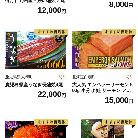
付け】九州産・鰻の蒲焼２尾
8,000
円
12,000
円
鹿児島県大崎町
北海道白糠町
鹿児島県産うなぎ長蒲焼4尾
大人気 エンペラーサーモン 9
00g 小分け 鮭 サーモン アト
22,000
円
ランティックサーモン 水産
15,000
円
庁長官賞 受賞 さけ シャケ し
ゃけ sake カルパッチョ ソテ
ー レアステーキ 人気 高級 大
満足 美味しい 贈答 生食用 刺
身 お刺身 刺し身 魚介類 海鮮
冷凍 厚切り 薄切り ふるさと
納税 ふるさとチョイス チョ