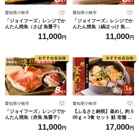
愛知県小牧市
愛知県小牧市
「ジョイフーズ」レンジでか
「ジョイフーズ」レンジでか
んたん焼魚（さば 魚醤干）
んたん焼魚（縞ほっけ 魚醤
干）
11,000
11,000
円
円
愛知県小牧市
愛知県小牧市
「ジョイフーズ」レンジでか
【ふるさと納税】釜めし 約 5
んたん焼魚（赤魚 魚醤干）
00ｇ × 3食 セット 鮭 老舗 急
速冷凍 レンチン 時短 簡単調
11,000
17,000
円
円
理 食品 加工品 海鮮 手作り
ほくほく ご飯 お弁当 おにぎ