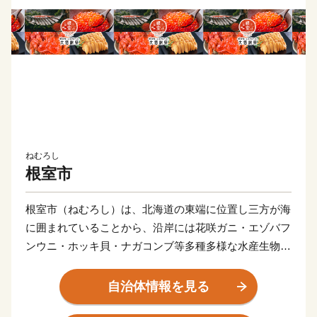
ねむろし
根室市
根室市（ねむろし）は、北海道の東端に位置し三方が海
に囲まれていることから、沿岸には花咲ガニ・エゾバフ
ンウニ・ホッキ貝・ナガコンブ等多種多様な水産生物が
数多く生息しています。
豊かな自然環境は野鳥の宝庫としても知られ、日本で観
自治体情報を見る
察できる半数を超える約330種の野鳥が観測でき、風蓮