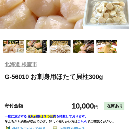
北海道 根室市
G-56010 お刺身用ほたて貝柱300g
10,000
寄付金額
在庫あり
円
一度に決済する
返礼品数は３つ以内
を推奨しております。
🔰ふるさと納税が初めての方、詳しく知りたい方は
こちら
でご確認ください。
仕組みについて知る
上限額を調べる