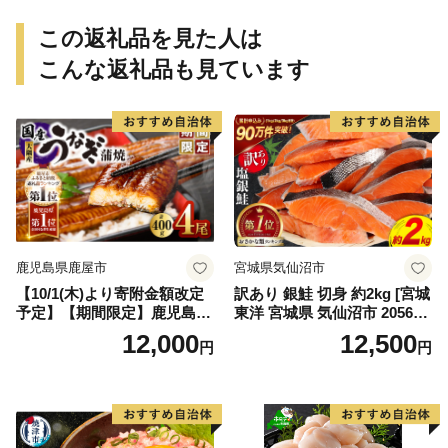
この返礼品を見た人は
こんな返礼品も見ています
鹿児島県鹿屋市
宮城県気仙沼市
【10/1(木)より寄附金額改定
訳あり 銀鮭 切身 約2kg [宮城
予定】【期間限定】鹿児島県
東洋 宮城県 気仙沼市 205649
大隅産うなぎ蒲焼4尾（400
91] 鮭 魚介類 海鮮 訳アリ 規
12,000
12,500
円
円
g） KN007-023
格外 不揃い さけ サケ 鮭切身
シャケ 切り身 冷凍 家庭用 お
かず 弁当 支援 サーモン 銀鮭
切り身 魚 わけあり