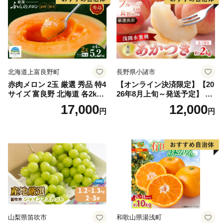
北海道上富良野町
長野県小諸市
赤肉メロン 2玉 厳選 秀品 特4
【オンライン決済限定】【20
サイズ 富良野 北海道 各2kg
26年8月上旬～発送予定】 先
～2.6kg 2玉 セット ファーム
行予約 「浅間水蜜桃プレミ
17,000
12,000
円
円
富良野 メロン めろん 果物 く
アム」 もも あかつき 秀品 約
だもの フルーツ デザート 旬
2kg 5～9玉 贈答品 ふるさと
の果物 旬のフルーツ
納税 果物 桃 フルーツ モモ
果肉 長野県産 小諸市
山梨県笛吹市
和歌山県湯浅町