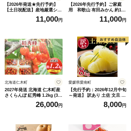
【2026年発送★先行予約】
【2026年先行予約】ご家庭
【土日祝配送】産地厳選シャ
用 和歌山 有田みかん 約10k
インマスカット1.2kg～1.3kg
g (2L、3Lサイズ)【湯浅町】
11,000
11,000
円
円
（2房～3房）※沖縄・離島配
_ZJ6079
送不可※ 106-003-sku02-26y
｜シャインマスカット 発送
笛吹市 山梨県 フルーツ 果物
ぶどう 葡萄 大粒 シャインマ
スカット おすすめ シャイン
マスカット 贈答 ギフト 産地
笛吹市 シャインマスカット
笛吹 葡萄 国産 ぶどう 人気
国産 1.2kg 先行｜
北海道仁木町
愛媛県愛南町
2027年発送 北海道 仁木町産
【先行予約：2026年12月中旬
さくらんぼ 紅秀峰 1.2kg (300
～発送】 訳あり 土佐 文旦 8k
g×4パック) Lサイズ以上 旬
g (Mサイズ以上サイズミック
26,000
8,000
円
円
桜桃 産地直送 サクランボ チ
ス) 8000円 わけあり ぶんた
ェリー フルーツ 果物 果物類
ん みかん mikan 蜜柑 ミカン
仁木町 仁木 [松山商店]
土佐文旦 家庭用 産地直送 国
産 農家直送 期間限定 特産品
サイズミックス くらもとフ