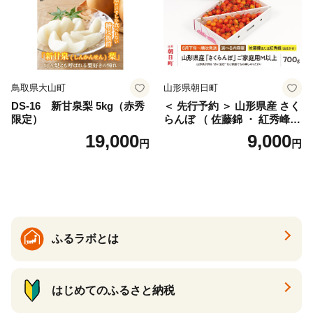
ァーム 愛南町 愛媛県
鳥取県大山町
山形県朝日町
DS-16 新甘泉梨 5kg（赤秀
＜ 先行予約 ＞ 山形県産 さく
限定）
らんぼ （ 佐藤錦 ・ 紅秀峰
） ご家庭用 M以上 700g 【20
19,000
9,000
円
円
26年6月下旬から7月上旬発
送】 山形県 果物 フルーツ 初
夏 夏 送料無料
ふるラボとは
はじめてのふるさと納税