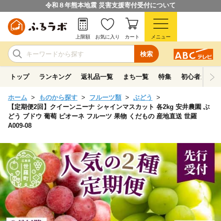
令和８年熊本地震 災害支援寄付受付について
上限額
お気に入り
カート
メニュー
検索
トップ
ランキング
返礼品一覧
まち一覧
特集
初心者ガイド
ホーム
ものから探す
フルーツ類
ぶどう
【定期便2回】クイーンニーナ シャインマスカット 各2kg 安井農園 ぶ
どう ブドウ 葡萄 ピオーネ フルーツ 果物 くだもの 産地直送 世羅
A009-08