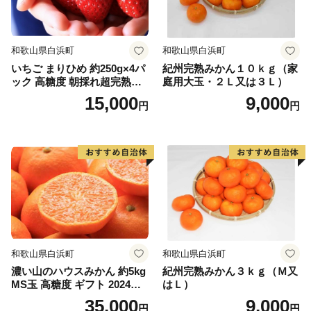
にて14日以内に郵送いたします。
◆お問い合わせ
和歌山県白浜町
和歌山県白浜町
世羅町ふるさと寄附金サポートセンター
いちご まりひめ 約250g×4パ
紀州完熟みかん１０ｋｇ（家
電話：0848-88-9303（平日 10:00～17:00）
ック 高糖度 朝採れ超完熟ま
庭用大玉・２Ｌ又は３Ｌ）
メール：support.sera-furusato@g.mcat.co.jp
りひめ 1月以降発送分
15,000
9,000
円
円
※世羅町では「ふるさと納税」に関する業務を株式会社
MCATに委託しています。
和歌山県白浜町
和歌山県白浜町
濃い山のハウスみかん 約5kg
紀州完熟みかん３ｋｇ（Ｍ又
MS玉 高糖度 ギフト 2024年7
はＬ）
月以降発送分
35,000
9,000
円
円