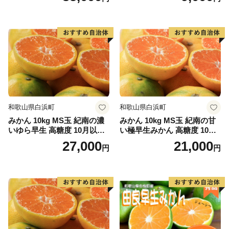
和歌山県白浜町
和歌山県白浜町
みかん 10kg MS玉 紀南の濃
みかん 10kg MS玉 紀南の甘
いゆら早生 高糖度 10月以降
い極早生みかん 高糖度 10月
発送 マルチ被覆栽培
以降発送 マルチ被覆栽培
27,000
21,000
円
円