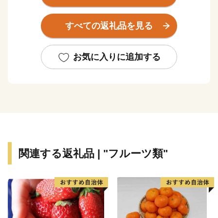
また四季折々の花が見られる花農園や
甘い甘い果物の収穫体験ができる果樹農園などもあり、
すべての返礼品を見る
食や体験の魅力満載の街です。
◆お礼品について
お気に入りに追加する
7,000円以上寄附をしていただいた町外の方には、お礼
として世羅町の特産品を進呈しています。
【ご注意】
・お礼品の送付は、世羅町外にお住まいの方に限らせて
いただきます。
・寄附につきましては、年度内の回数制限は現在設けて
おりません。
関連する返礼品 | "フルーツ類"
・お礼品のお届け日時指定はお受けしておりません。
・お礼品の写真はイメージです。
◆受領証明書・ワンストップ特例申請書について
各種書類をご希望の方につきましては、お礼品とは別送