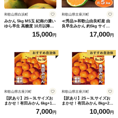
和歌山県白浜町
和歌山県古座川町
みかん 5kg MS玉 紀南の濃い
≪秀品≫和歌山由良町産 由
ゆら早生 高糖度 10月以降発
良早生みかん 約5kg サイズお
送 マルチ被覆栽培
まかせ【sml106C】
15,000
17,000
円
円
和歌山県古座川町
和歌山県古座川町
【訳あり】2S～3Lサイズお
【訳あり】2S～3Lサイズお
まかせ！有田みかん 6kg+1kg
まかせ！有田みかん 8kg+2kg
保証分 11月から12月下旬ま
保証分 11月から12月下旬ま
7,000
10,000
円
円
でに順次発送致します。 / 訳
でに順次発送致します。 / 訳