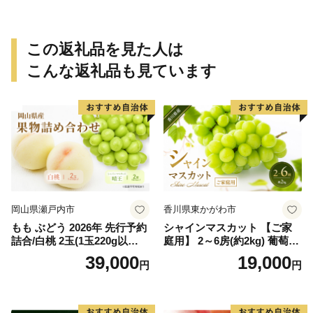
ありみかん 有田みかん みか
ありみかん 有田みかん みか
ん ミカン 蜜柑 柑橘 温州みか
ん ミカン 蜜柑 柑橘 温州みか
ん 和歌山 ご家庭用
ん 和歌山 ご家庭用
この返礼品を見た人は
こんな返礼品も見ています
岡山県瀬戸内市
香川県東かがわ市
もも ぶどう 2026年 先行予約
シャインマスカット 【ご家
詰合/白桃 2玉(1玉220g以
庭用】 2～6房(約2kg) 葡萄 ぶ
上)・シャインマスカット 晴
どう ブドウ フルーツ 果物 く
39,000
19,000
円
円
王 2房(1房480g以上) 化粧箱
だもの 果実 旬の果物 旬のフ
入り 岡山県産 国産 フルーツ
ルーツ 香川 香川県 東かがわ
果物 ギフト
市