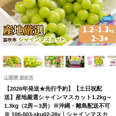
山梨県 笛吹市
【2026年発送★先行予約】【土日祝配
送】産地厳選シャインマスカット1.2kg～
1.3kg（2房～3房）※沖縄・離島配送不可
※ 106-003-sku02-26y｜シャインマスカ