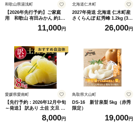
和歌山県湯浅町
北海道仁木町
【2026年先行予約】ご家庭
2027年発送 北海道 仁木町産
用 和歌山 有田みかん 約10k
さくらんぼ 紅秀峰 1.2kg (300
g (2L、3Lサイズ)【湯浅町】
g×4パック) Lサイズ以上 旬
11,000
26,000
円
円
_ZJ6079
桜桃 産地直送 サクランボ チ
ェリー フルーツ 果物 果物類
仁木町 仁木 [松山商店]
愛媛県愛南町
鳥取県大山町
【先行予約：2026年12月中旬
DS-16 新甘泉梨 5kg（赤秀
～発送】 訳あり 土佐 文旦 8k
限定）
g (Mサイズ以上サイズミック
8,000
19,000
円
円
ス) 8000円 わけあり ぶんた
ん みかん mikan 蜜柑 ミカン
土佐文旦 家庭用 産地直送 国
産 農家直送 期間限定 特産品