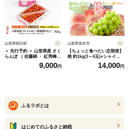
サイズミックス くらもとフ
ァーム 愛南町 愛媛県
山形県朝日町
山梨県笛吹市
＜ 先行予約 ＞ 山形県産 さく
【ちょっと食べたい定期便】
らんぼ （ 佐藤錦 ・ 紅秀峰
桃 約1kg(3～4玉)×シャイン
） ご家庭用 M以上 700g 【20
マスカット500g以上 126-024
9,000
14,000
円
円
26年6月下旬から7月上旬発
| 定期便 桃 シャインマスカッ
送】 山形県 果物 フルーツ 初
ト 山梨県産 フルーツ 果物 く
夏 夏 送料無料
だもの シャイン シャインマ
スカット 新鮮 人気 おすすめ
山梨 笛吹市 |
ふるラボとは
はじめてのふるさと納税