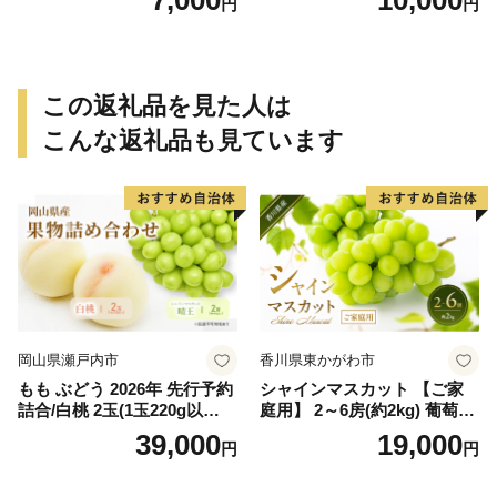
7,000
10,000
円
円
でに順次発送致します。 / 訳
でに順次発送致します。 / 訳
ありみかん 有田みかん みか
ありみかん 有田みかん みか
ん ミカン 蜜柑 柑橘 温州みか
ん ミカン 蜜柑 柑橘 温州みか
ん 和歌山 ご家庭用
ん 和歌山 ご家庭用
この返礼品を見た人は
こんな返礼品も見ています
岡山県瀬戸内市
香川県東かがわ市
もも ぶどう 2026年 先行予約
シャインマスカット 【ご家
詰合/白桃 2玉(1玉220g以
庭用】 2～6房(約2kg) 葡萄 ぶ
上)・シャインマスカット 晴
どう ブドウ フルーツ 果物 く
39,000
19,000
円
円
王 2房(1房480g以上) 化粧箱
だもの 果実 旬の果物 旬のフ
入り 岡山県産 国産 フルーツ
ルーツ 香川 香川県 東かがわ
果物 ギフト
市