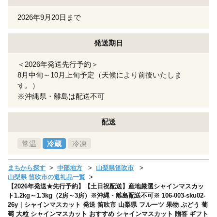
2026年9月20日まで
発送期日
＜2026年発送先行予約＞
8月中旬～10月上旬予定（天候により前後いたしま
す。）
※沖縄県・離島は配送不可
配送
常温
冷蔵
冷凍
まちから探す
中部地方
山梨県笛吹市
山梨県 笛吹市の返礼品一覧
【2026年発送★先行予約】【土日祝配送】産地厳選シャインマスカッ
ト1.2kg～1.3kg（2房～3房）※沖縄・離島配送不可※ 106-003-sku02-
26y｜シャインマスカット 発送 笛吹市 山梨県 フルーツ 果物 ぶどう 葡
萄 大粒 シャインマスカット おすすめ シャインマスカット 贈答 ギフト