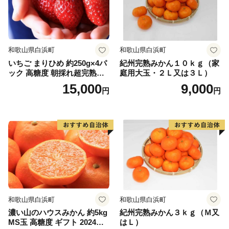
和歌山県白浜町
和歌山県白浜町
いちご まりひめ 約250g×4パ
紀州完熟みかん１０ｋｇ（家
ック 高糖度 朝採れ超完熟ま
庭用大玉・２Ｌ又は３Ｌ）
りひめ 1月以降発送分
15,000
9,000
円
円
和歌山県白浜町
和歌山県白浜町
濃い山のハウスみかん 約5kg
紀州完熟みかん３ｋｇ（Ｍ又
MS玉 高糖度 ギフト 2024年7
はＬ）