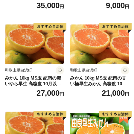
月以降発送分
35,000
9,000
円
円
和歌山県白浜町
和歌山県白浜町
みかん 10kg MS玉 紀南の濃
みかん 10kg MS玉 紀南の甘
いゆら早生 高糖度 10月以降
い極早生みかん 高糖度 10月
発送 マルチ被覆栽培
以降発送 マルチ被覆栽培
27,000
21,000
円
円