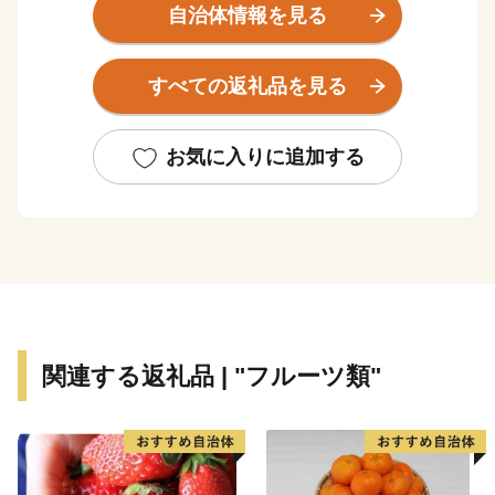
す！遊びつかれた後は関東有数の石和温泉で疲れを癒し
自治体情報を見る
ていただき、心身ともにリフレッシュしてください！
特に当市のオススメは、子供から大人まで大人気のシャ
すべての返礼品を見る
インマスカットです。その他、一年を通じて笛吹市の魅
力ある返礼品をご用意しております！！
お気に入りに追加する
関連する返礼品 | "フルーツ類"