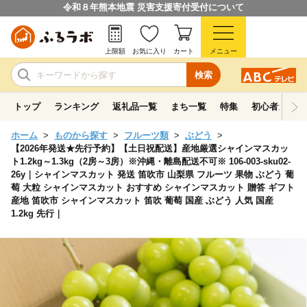
令和８年熊本地震 災害支援寄付受付について
上限額
お気に入り
カート
メニュー
検索
トップ
ランキング
返礼品一覧
まち一覧
特集
初心者ガイド
ホーム
ものから探す
フルーツ類
ぶどう
【2026年発送★先行予約】【土日祝配送】産地厳選シャインマスカッ
ト1.2kg～1.3kg（2房～3房）※沖縄・離島配送不可※ 106-003-sku02-
26y｜シャインマスカット 発送 笛吹市 山梨県 フルーツ 果物 ぶどう 葡
萄 大粒 シャインマスカット おすすめ シャインマスカット 贈答 ギフト
産地 笛吹市 シャインマスカット 笛吹 葡萄 国産 ぶどう 人気 国産
1.2kg 先行｜