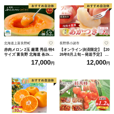
北海道上富良野町
長野県小諸市
赤肉メロン 2玉 厳選 秀品 特4
【オンライン決済限定】【20
サイズ 富良野 北海道 各2kg
26年8月上旬～発送予定】 先
～2.6kg 2玉 セット ファーム
行予約 「浅間水蜜桃プレミ
17,000
12,000
円
円
富良野 メロン めろん 果物 く
アム」 もも あかつき 秀品 約
だもの フルーツ デザート 旬
2kg 5～9玉 贈答品 ふるさと
の果物 旬のフルーツ
納税 果物 桃 フルーツ モモ
果肉 長野県産 小諸市