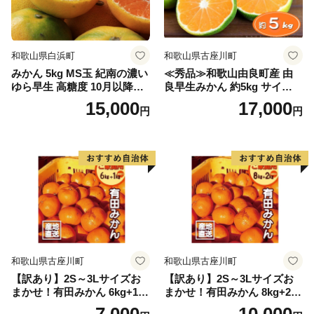
和歌山県白浜町
和歌山県古座川町
みかん 5kg MS玉 紀南の濃い
≪秀品≫和歌山由良町産 由
ゆら早生 高糖度 10月以降発
良早生みかん 約5kg サイズお
送 マルチ被覆栽培
まかせ【sml106C】
15,000
17,000
円
円
和歌山県古座川町
和歌山県古座川町
【訳あり】2S～3Lサイズお
【訳あり】2S～3Lサイズお
まかせ！有田みかん 6kg+1kg
まかせ！有田みかん 8kg+2kg
保証分 11月から12月下旬ま
保証分 11月から12月下旬ま