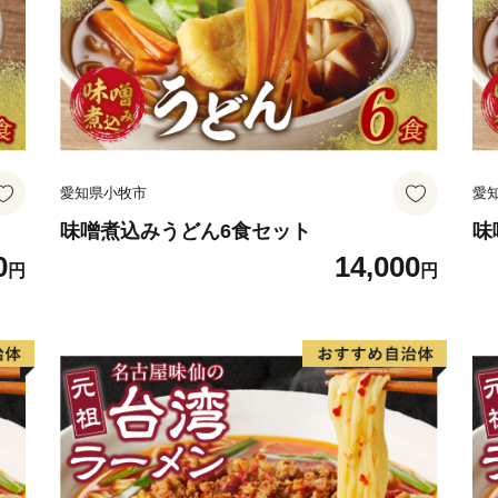
愛知県小牧市
愛
味噌煮込みうどん6食セット
味
0
14,000
円
円