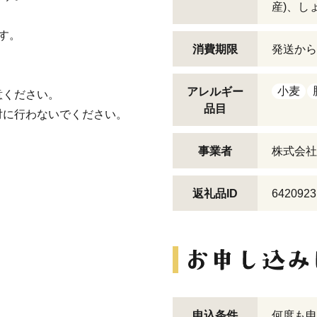
産)、し
す。
消費期限
発送から
。
小麦
アレルギー
意ください。
品目
対に行わないでください。
事業者
株式会社
返礼品ID
6420923
申込条件
何度も申