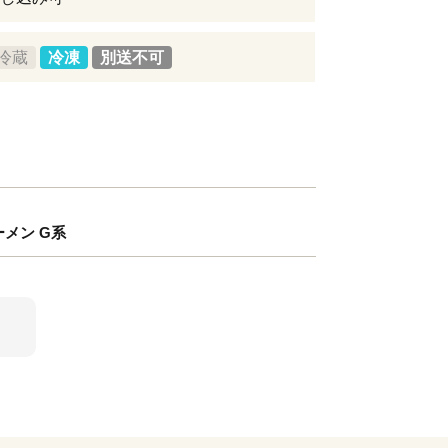
冷蔵
冷凍
別送不可
ーメン G系