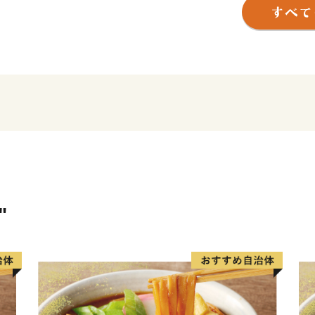
モノ・文化が交わるまちで
優位性を活かして、九州の
た。
さらに、近年では鳥栖市を
栖や女子バレーボールVリ
盛り上げています。
"