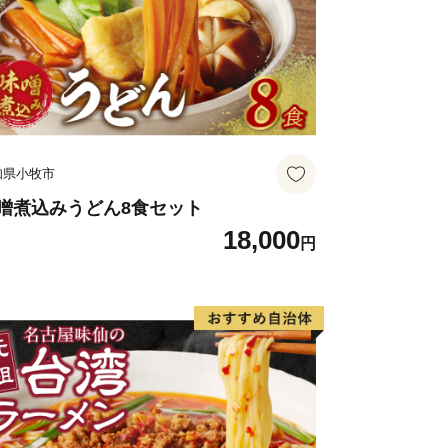
知県小牧市
噌煮込みうどん8食セット
18,000
円