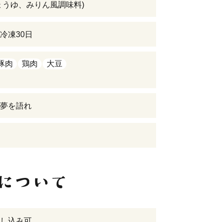
ょうゆ、みりん風調味料)
冷凍30日
豚肉
鶏肉
大豆
夢を語れ
し込み可