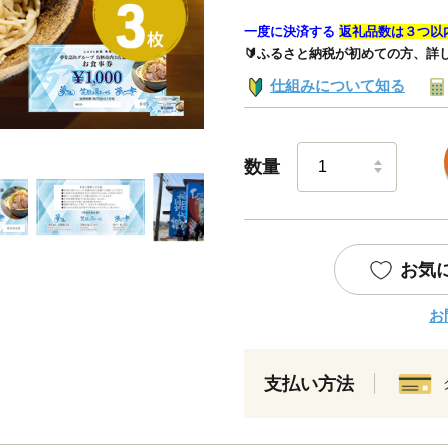
一度に決済する
返礼品数は３つ以
🔰ふるさと納税が初めての方、詳
仕組みについて知る
数量
お気
お
支払い方法