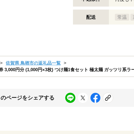
配送
常温
佐賀県 鳥栖市の返礼品一覧
,000円分 (1,000円×3枚) つけ麺1食セット 極太麺 ガッツリ系ラ
このページをシェアする