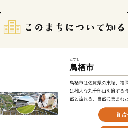
とすし
鳥栖市
鳥栖市は佐賀県の東端、福
は雄大な九千部山を擁する
然と流れる、自然に恵まれ
栖（すみか）」という意味
くの野鳥を見ることができ
また、鳥栖市は長崎街道が