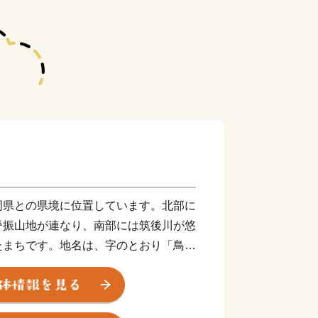
岡県との県境に位置しています。北部に
脊振山地が連なり、南部には筑後川が悠
たまちです。地名は、字のとおり「鳥の
で、市内全域でメジロやカササギなど多
ます。
分岐する場所でしたので、古くから人・