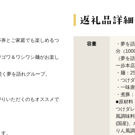
事券とご家庭でも楽しめるつ
容量
・夢を語
分（100
ワゴワ＆ワシワシ麺がお楽し
（夢を語
一歩本店
・麺：25
続く夢を語れグループ。
・つけダ
・一味唐
・煮豚：1
がりいただくのもオススメで
■原材料
つけダレ
風調味料
(国産)
りん風調
ます。