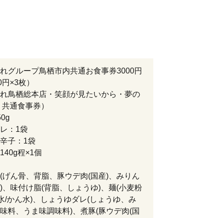
れグループ鳥栖市内共通お食事券3000円
0円×3枚）
れ鳥栖総本店・笑顔が見たいから・夢の
 共通食事券）
0g
レ：1袋
辛子：1袋
40g程×1個
(げん骨、背脂、豚ウデ肉(国産)、みりん
)、味付け脂(背脂、しょうゆ)、麺(小麦粉
、水/かん水)、しょうゆダレ(しょうゆ、み
味料、うま味調味料)、煮豚(豚ウデ肉(国