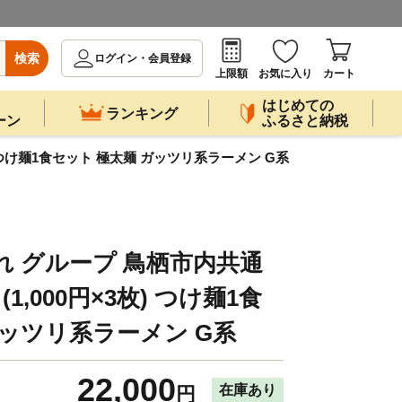
検索
ログイン・会員登録
上限額
お気に入り
カート
はじめての
ランキング
ーン
ふるさと納税
枚) つけ麺1食セット 極太麺 ガッツリ系ラーメン G系
れ グループ 鳥栖市内共通
 (1,000円×3枚) つけ麺1食
ガッツリ系ラーメン G系
22,000
在庫あり
円