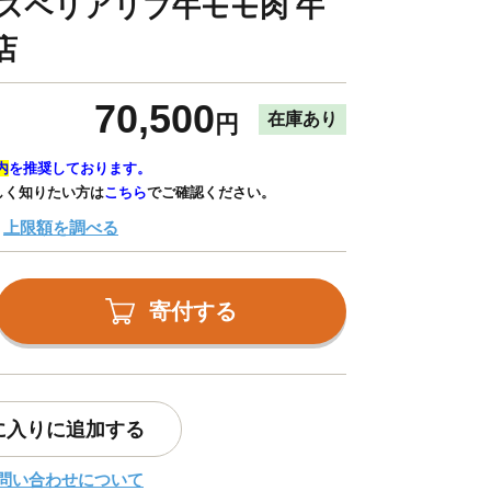
クスペリアリブ牛モモ肉 牛
店
70,500
在庫あり
円
内
を推奨しております。
しく知りたい方は
こちら
でご確認ください。
上限額を調べる
寄付する
に入りに追加する
問い合わせについて