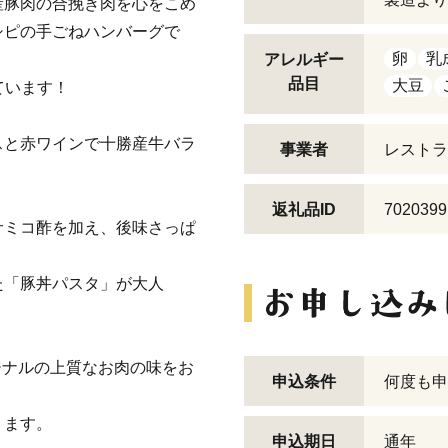
産豚肉の合挽き肉を心をこめ
シピの手ごねハンバーグで
卵
乳
アレルギー
品目
大豆
ています！
スと赤ワインで十勝産牛バラ
事業者
レストラン
返礼品ID
7020399
サミコ酢を加え、後味さっぱ
た「豚丼パスタ」が大人
ジナルの上質なお肉の味をお
申込条件
何度も申
ります。
申込期日
通年