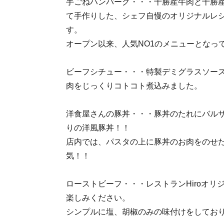
手ごねハンバーグ・・・十勝産牛肉と十勝
て手作りした、シェフ自慢のオリジナルレ
す。
オープン以来、人気NO1のメニューとなっ
ビーフシチュー・・・特製デミグラスソー
肉をじっくりコトコト煮込みました。
洋食屋さんの豚丼・・・豚丼のたれにバル
りの洋風豚丼！！
店内では、パスタの上に豚丼のお肉をのせ
気！！
ローストビーフ・・・レストランHiroオリ
楽しみください。
シンプルに塩、胡椒のみの味付けをしてお