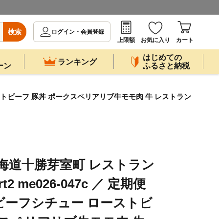
検索
ログイン・会員登録
上限額
お気に入り
カート
はじめての
ランキング
ーン
ふるさと納税
 ローストビーフ 豚丼 ポークスペリアリブ牛モモ肉 牛 レストラン
海道十勝芽室町 レストラン
t2 me026-047c ／ 定期便
 ビーフシチュー ローストビ