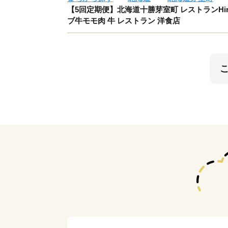
【5回定期便】北海道十勝芽室町 レストランHiro 
ブ牛モモ肉 牛 レストラン 洋食店