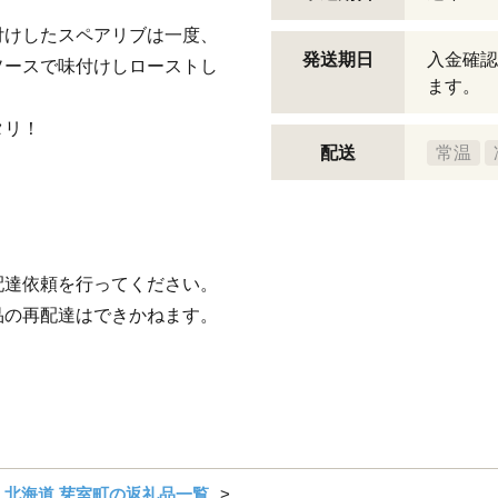
付けしたスペアリブは一度、
発送期日
入金確認
ソースで味付けしローストし
ます。
タリ！
配送
常温
配達依頼を行ってください。
品の再配達はできかねます。
北海道 芽室町の返礼品一覧