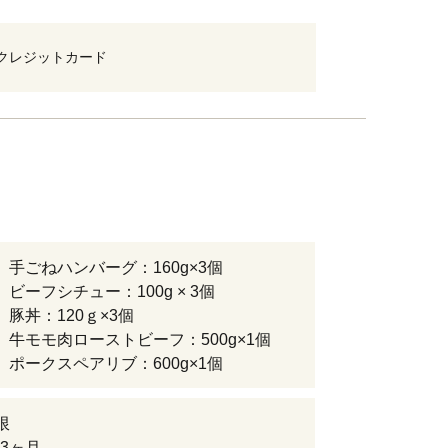
クレジットカード
】手ごねハンバーグ：160g×3個
ビーフシチュー：100g × 3個
】豚丼：120ｇ×3個
】牛モモ肉ローストビーフ：500g×1個
】ポークスペアリブ：600g×1個
限
3ヶ月