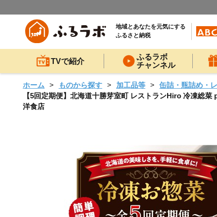
地域とあなたを元気にする
ふるさと納税
ふるラボ
TVで紹介
チャンネル
ホーム
ものから探す
加工品等
缶詰・瓶詰め・
【5回定期便】北海道十勝芽室町 レストランHiro 冷凍総菜 pa
洋食店