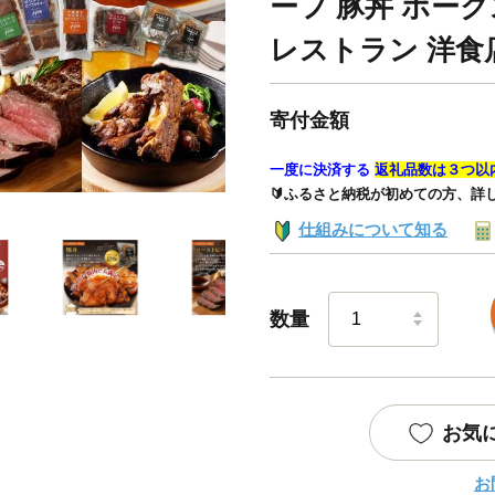
ーフ 豚丼 ポー
レストラン 洋食
寄付金額
一度に決済する
返礼品数は３つ以
🔰ふるさと納税が初めての方、詳
仕組みについて知る
数量
お気
お