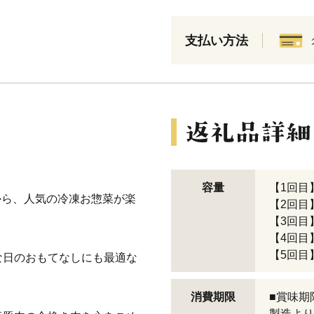
支払い方法
容量
【1回目
から、人気の冷凍お惣菜が楽
【2回目】
【3回目
【4回目
【5回目
な日のおもてなしにも最適な
消費期限
■賞味期
製造より