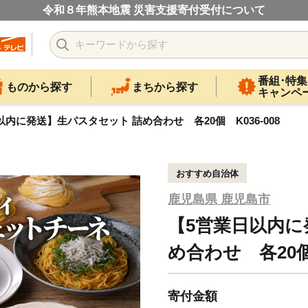
令和８年熊本地震 災害支援寄付受付について
番組･特集
ものから探す
まちから探す
キャンペ
以内に発送】生パスタセット 詰め合わせ 各20個 K036-008
おすすめ自治体
鹿児島県 鹿児島市
【5営業日以内に
め合わせ 各20個 
寄付金額