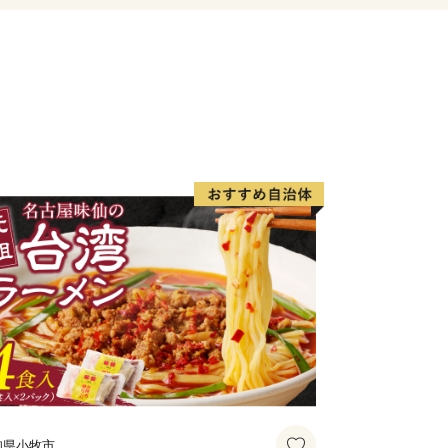
島市は黒毛和牛、黒豚、魚介、お茶など
技術で生み出された美術工芸品も必見で
__________________________________________________
ただいた方を対象に、お礼の品をお送り
方にはお礼の品はお送りしていませ
）
確認後、おおむね１か月以内にお届けい
ード決済以外の方は、１か月を超える
知県小牧市