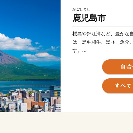
かごしまし
鹿児島市
桜島や錦江湾など、豊かな
は、黒毛和牛、黒豚、魚介
す。
産地ならではの味である焼酎
です。
伝統の技を受け継ぎ、高い
ど、匠の技が光る“逸品”が
また、南の交流拠点都市と
らを活かした企業立地に取