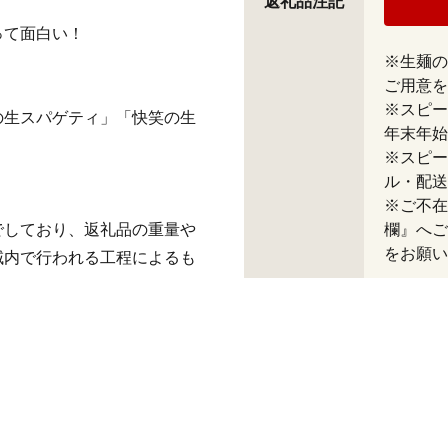
返礼品注記
って面白い！
※生麺の
ご用意を
※スピー
の生スパゲティ」「快笑の生
年末年始
！
※スピー
ル・配送
※ご不在
でしており、返礼品の重量や
欄』へご
をお願い
域内で行われる工程によるも