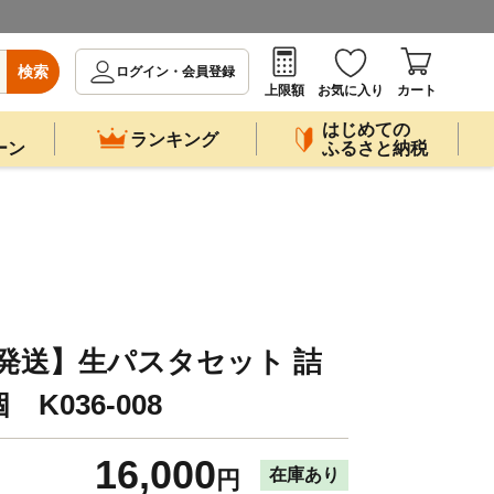
検索
ログイン・会員登録
上限額
お気に入り
カート
はじめての
ランキング
ーン
ふるさと納税
発送】生パスタセット 詰
K036-008
16,000
在庫あり
円