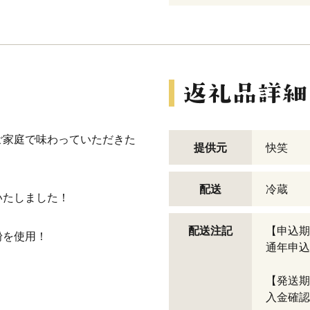
ご家庭で味わっていただきた
提供元
快笑
配送
冷蔵
いたしました！
配送注記
【申込期
粉を使用！
通年申込
【発送期
入金確認