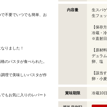
内容量
生スパゲ
ゆで不要でいつでも簡単、お
生フェット
【保存方
冷蔵・冷
※直射日
になりました！
【原材料
デュラム
価格のパスタが食べられた。
卵、塩
【該当す
単調理で美味しいパスタが作
卵・小麦
賞味期限
冷蔵10
もでもお気に入りのレパート