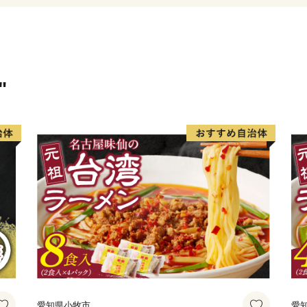
豊かな自然に恵まれた鹿児
イチオシ食材が多数！高い
す！
"
______________________
◆お礼の品について◆
・鹿児島市に寄附をしてい
します。
（鹿児島市内にお住まいの
ん。予めご了承ください。
・お礼の品は、寄附の入金
たします。
（入金方法がクレジットカ
愛知県小牧市
愛