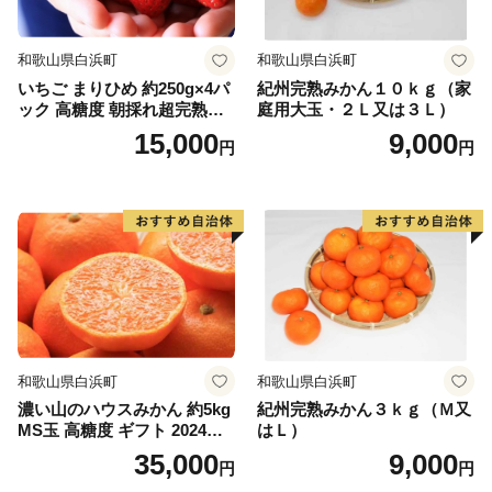
和歌山県白浜町
和歌山県白浜町
いちご まりひめ 約250g×4パ
紀州完熟みかん１０ｋｇ（家
ック 高糖度 朝採れ超完熟ま
庭用大玉・２Ｌ又は３Ｌ）
りひめ 1月以降発送分
15,000
9,000
円
円
和歌山県白浜町
和歌山県白浜町
濃い山のハウスみかん 約5kg
紀州完熟みかん３ｋｇ（Ｍ又
MS玉 高糖度 ギフト 2024年7
はＬ）
月以降発送分
35,000
9,000
円
円