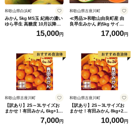
和歌山県白浜町
和歌山県古座川町
みかん 5kg MS玉 紀南の濃い
≪秀品≫和歌山由良町産 由
ゆら早生 高糖度 10月以降発
良早生みかん 約5kg サイズお
送 マルチ被覆栽培
まかせ【sml106C】
15,000
17,000
円
円
和歌山県古座川町
和歌山県古座川町
【訳あり】2S～3Lサイズお
【訳あり】2S～3Lサイズお
まかせ！有田みかん 6kg+1kg
まかせ！有田みかん 8kg+2kg
保証分 11月から12月下旬ま
保証分 11月から12月下旬ま
7,000
10,000
円
円
でに順次発送致します。 / 訳
でに順次発送致します。 / 訳
ありみかん 有田みかん みか
ありみかん 有田みかん みか