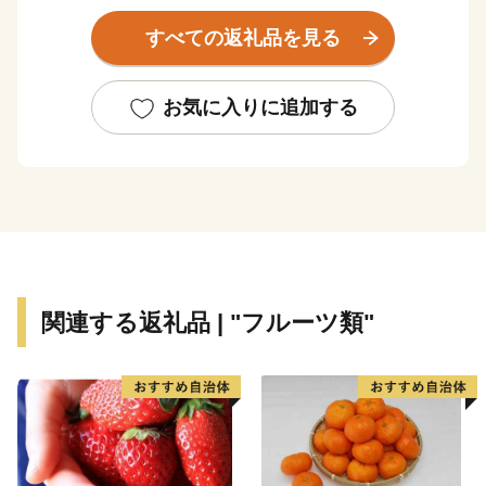
夏スイカとしては日本一の生産量を誇ります。市の中心
すべての返礼品を見る
に位置し、大正年間に灌漑用水湖として築堤された徳良
湖は、日本を代表する民謡「花笠音頭」の発祥地となっ
ています。
お気に入りに追加する
本市には、食や文化、観光において全国の方々にお勧
めしたいものが数多く揃っています。先人たちが作り上
げたこれらの逸品を全国の皆様に知っていただくととも
に、豊かな自然の中で暮らす市民の笑顔をいつまでも育
むために、このたび「雪とスイカと花笠のまち ふるさ
と尾花沢応援基金」を創設いたしました。この趣旨に賛
関連する返礼品 | "フルーツ類"
同していただける方々からご寄付を賜り、その財源をも
とに、本市が将来像として掲げる「夢かがやき 絆でむ
すぶ 元気創造のまち 尾花沢」を実現してまいりま
す。また、本市の返礼品を通じて全国の皆様に喜んでい
ただくとともに、積極的にまちのＰＲを図ってまいりま
す。