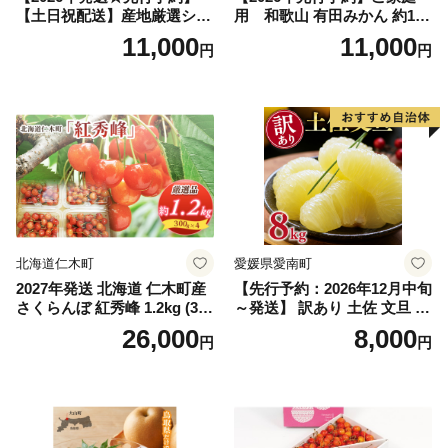
【土日祝配送】産地厳選シャ
用 和歌山 有田みかん 約10k
インマスカット1.2kg～1.3kg
g (2L、3Lサイズ)【湯浅町】
11,000
11,000
円
円
（2房～3房）※沖縄・離島配
_ZJ6079
送不可※ 106-003-sku02-26y
｜シャインマスカット 発送
笛吹市 山梨県 フルーツ 果物
ぶどう 葡萄 大粒 シャインマ
スカット おすすめ シャイン
マスカット 贈答 ギフト 産地
笛吹市 シャインマスカット
笛吹 葡萄 国産 ぶどう 人気
国産 1.2kg 先行｜
北海道仁木町
愛媛県愛南町
2027年発送 北海道 仁木町産
【先行予約：2026年12月中旬
さくらんぼ 紅秀峰 1.2kg (300
～発送】 訳あり 土佐 文旦 8k
g×4パック) Lサイズ以上 旬
g (Mサイズ以上サイズミック
26,000
8,000
円
円
桜桃 産地直送 サクランボ チ
ス) 8000円 わけあり ぶんた
ェリー フルーツ 果物 果物類
ん みかん mikan 蜜柑 ミカン
仁木町 仁木 [松山商店]
土佐文旦 家庭用 産地直送 国
産 農家直送 期間限定 特産品
サイズミックス くらもとフ
ァーム 愛南町 愛媛県