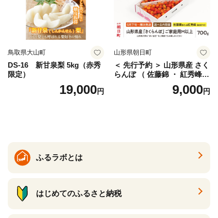
鳥取県大山町
山形県朝日町
DS-16 新甘泉梨 5kg（赤秀
＜ 先行予約 ＞ 山形県産 さく
限定）
らんぼ （ 佐藤錦 ・ 紅秀峰
） ご家庭用 M以上 700g 【20
19,000
9,000
円
円
26年6月下旬から7月上旬発
送】 山形県 果物 フルーツ 初
夏 夏 送料無料
ふるラボとは
はじめてのふるさと納税