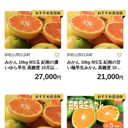
和歌山県白浜町
和歌山県白浜町
みかん 10kg MS玉 紀南の濃
みかん 10kg MS玉 紀南の甘
いゆら早生 高糖度 10月以降
い極早生みかん 高糖度 10月
発送 マルチ被覆栽培
以降発送 マルチ被覆栽培
27,000
21,000
円
円