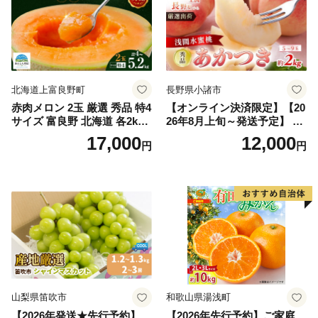
北海道上富良野町
長野県小諸市
赤肉メロン 2玉 厳選 秀品 特4
【オンライン決済限定】【20
サイズ 富良野 北海道 各2kg
26年8月上旬～発送予定】 先
～2.6kg 2玉 セット ファーム
行予約 「浅間水蜜桃プレミ
17,000
12,000
円
円
富良野 メロン めろん 果物 く
アム」 もも あかつき 秀品 約
だもの フルーツ デザート 旬
2kg 5～9玉 贈答品 ふるさと
の果物 旬のフルーツ
納税 果物 桃 フルーツ モモ
果肉 長野県産 小諸市
山梨県笛吹市
和歌山県湯浅町
【2026年発送★先行予約】
【2026年先行予約】ご家庭