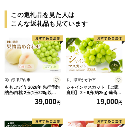
ん ミカン 蜜柑 柑橘 温州みか
ん ミカン 蜜柑 柑橘 温州みか
ん 和歌山 ご家庭用
ん 和歌山 ご家庭用
この返礼品を見た人は
こんな返礼品も見ています
岡山県瀬戸内市
香川県東かがわ市
もも ぶどう 2026年 先行予約
シャインマスカット 【ご家
詰合/白桃 2玉(1玉220g以
庭用】 2～6房(約2kg) 葡萄 ぶ
上)・シャインマスカット 晴
どう ブドウ フルーツ 果物 く
39,000
19,000
円
円
王 2房(1房480g以上) 化粧箱
だもの 果実 旬の果物 旬のフ
入り 岡山県産 国産 フルーツ
ルーツ 香川 香川県 東かがわ
果物 ギフト
市