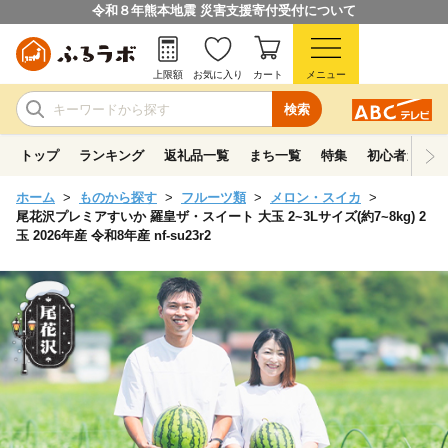
令和８年熊本地震 災害支援寄付受付について
上限額
お気に入り
カート
メニュー
検索
トップ
ランキング
返礼品一覧
まち一覧
特集
初心者ガイド
ホーム
ものから探す
フルーツ類
メロン・スイカ
尾花沢プレミアすいか 羅皇ザ・スイート 大玉 2~3Lサイズ(約7~8kg) 2
玉 2026年産 令和8年産 nf-su23r2