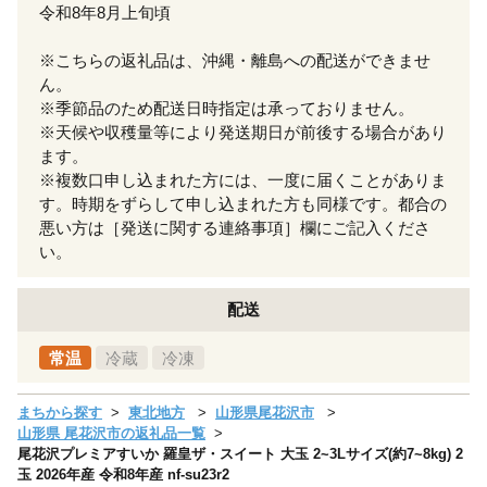
令和8年8月上旬頃
※こちらの返礼品は、沖縄・離島への配送ができませ
ん。
※季節品のため配送日時指定は承っておりません。
※天候や収穫量等により発送期日が前後する場合があり
ます。
※複数口申し込まれた方には、一度に届くことがありま
す。時期をずらして申し込まれた方も同様です。都合の
悪い方は［発送に関する連絡事項］欄にご記入くださ
い。
配送
常温
冷蔵
冷凍
まちから探す
東北地方
山形県尾花沢市
山形県 尾花沢市の返礼品一覧
尾花沢プレミアすいか 羅皇ザ・スイート 大玉 2~3Lサイズ(約7~8kg) 2
玉 2026年産 令和8年産 nf-su23r2