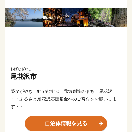
おばなざわし
尾花沢市
夢かがやき 絆でむすぶ 元気創造のまち 尾花沢
・・ふるさと尾花沢応援基金へのご寄付をお願いしま
す・・
山形県尾花沢市は、日本三雪に数えられる全国でも有
自治体情報を見る
数の豪雪地帯です。また、特産の「尾花沢すいか」は、