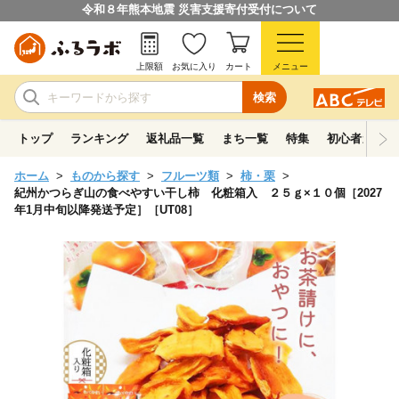
令和８年熊本地震 災害支援寄付受付について
上限額
お気に入り
カート
メニュー
検索
トップ
ランキング
返礼品一覧
まち一覧
特集
初心者ガイド
ホーム
ものから探す
フルーツ類
柿・栗
紀州かつらぎ山の食べやすい干し柿 化粧箱入 ２５ｇ×１０個［2027
年1月中旬以降発送予定］［UT08］