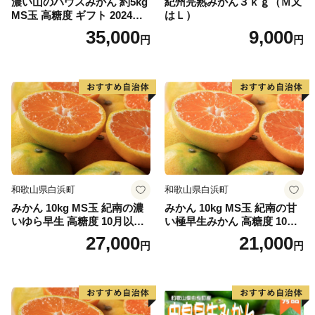
濃い山のハウスみかん 約5kg
紀州完熟みかん３ｋｇ（Ｍ又
印南町を祭り一色に染める「印南祭り」。毎年10月2
MS玉 高糖度 ギフト 2024年7
はＬ）
日、日高地方の秋祭りのトップを切って行われる、宇杉
月以降発送分
35,000
9,000
円
円
八幡と山口八幡両神社の合同秋季祭礼です。
宇杉八幡神社の祭礼は4台の屋台と神輿が勢いよく印南
川に飛び込み、祭装束の男衆が肩まで水につかりながら
川を渡る勇ましい祭り。一方の山口八幡神社の祭礼は6
台の屋台と神輿が登場。屋台をぶつけ合いながら印南港
まで御渡、浜辺では雑賀踊りや奴踊り、獅子舞が奉納さ
れます。
和歌山県白浜町
和歌山県白浜町
みかん 10kg MS玉 紀南の濃
みかん 10kg MS玉 紀南の甘
いゆら早生 高糖度 10月以降
い極早生みかん 高糖度 10月
発送 マルチ被覆栽培
以降発送 マルチ被覆栽培
27,000
21,000
円
円