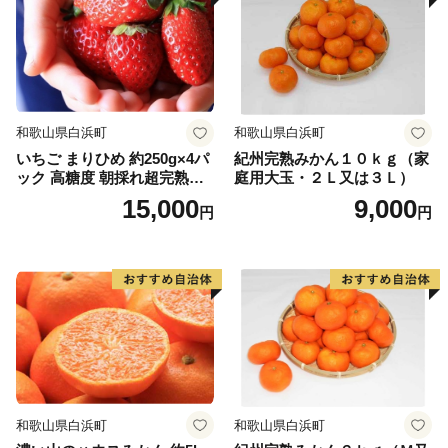
マとしたユニークな橋（かえる橋）を建設しました。多
くの人々を招き入れ、町発展への願いを込めたもので
す。『努力、忍耐、飛躍』を象徴する ”柳に跳びつくか
える”（小野道風）をイメージし、「考える」「人をか
える」「町をかえる」「古里へかえる」「栄える」とい
和歌山県白浜町
和歌山県白浜町
う5つの”かえる”にひっかけ、ネーミングしています。
いちご まりひめ 約250g×4パ
紀州完熟みかん１０ｋｇ（家
ック 高糖度 朝採れ超完熟ま
庭用大玉・２Ｌ又は３Ｌ）
【印南町の農林水産業】
りひめ 1月以降発送分
15,000
9,000
円
円
農業は、温暖な気候を活かし、ミニトマトなど野菜を中
心として、花卉のハウス栽培等が。漁業では、岩礁地帯
の伊勢エビ等を対象とした刺し網漁業とアワビ、トコブ
シ、海草等の採貝漁業がおこなわれ、沖合ではイサキ、
タイ等を対象とした一本釣りやイワシ等を対象とした敷
き網（棒受け網）漁業、タチウオ、フグ等を対象とした
延べ縄漁業など、農林水産業が盛んな町です。
和歌山県白浜町
和歌山県白浜町
【印南祭り】