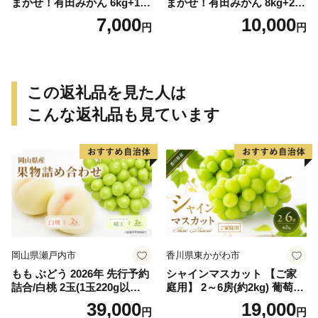
まかせ！有田みかん 6kg+1kg
まかせ！有田みかん 8kg+2kg
保証分 11月から12月下旬ま
保証分 11月から12月下旬ま
7,000
10,000
円
円
でに順次発送致します。 / 訳
でに順次発送致します。 / 訳
ありみかん 有田みかん みか
ありみかん 有田みかん みか
ん ミカン 蜜柑 柑橘 温州みか
ん ミカン 蜜柑 柑橘 温州みか
ん 和歌山 ご家庭用
ん 和歌山 ご家庭用
この返礼品を見た人は
こんな返礼品も見ています
岡山県瀬戸内市
香川県東かがわ市
もも ぶどう 2026年 先行予約
シャインマスカット 【ご家
詰合/白桃 2玉(1玉220g以
庭用】 2～6房(約2kg) 葡萄 ぶ
上)・シャインマスカット 晴
どう ブドウ フルーツ 果物 く
39,000
19,000
円
円
王 2房(1房480g以上) 化粧箱
だもの 果実 旬の果物 旬のフ