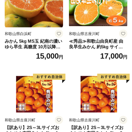
和歌山県白浜町
和歌山県古座川町
みかん 5kg MS玉 紀南の濃い
≪秀品≫和歌山由良町産 由
ゆら早生 高糖度 10月以降発
良早生みかん 約5kg サイズお
送 マルチ被覆栽培
まかせ【sml106C】
15,000
17,000
円
円
和歌山県古座川町
和歌山県古座川町
【訳あり】2S～3Lサイズお
【訳あり】2S～3Lサイズお