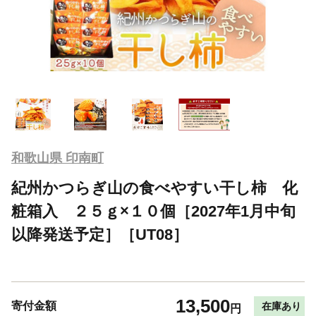
和歌山県 印南町
紀州かつらぎ山の食べやすい干し柿 化
粧箱入 ２５ｇ×１０個［2027年1月中旬
以降発送予定］［UT08］
13,500
寄付金額
在庫あり
円