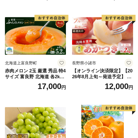
入り 岡山県産 国産 フルーツ
ルーツ 香川 香川県 東かがわ
果物 ギフト
市
北海道上富良野町
長野県小諸市
赤肉メロン 2玉 厳選 秀品 特4
【オンライン決済限定】【20
サイズ 富良野 北海道 各2kg
26年8月上旬～発送予定】 先
～2.6kg 2玉 セット ファーム
行予約 「浅間水蜜桃プレミ
17,000
12,000
円
円
富良野 メロン めろん 果物 く
アム」 もも あかつき 秀品 約
だもの フルーツ デザート 旬
2kg 5～9玉 贈答品 ふるさと
の果物 旬のフルーツ
納税 果物 桃 フルーツ モモ
果肉 長野県産 小諸市