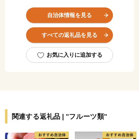
がっており、北東部では紀伊山地西端の真妻山、三里ヶ
峰などの山々が連なっています。
自治体情報を見る
また、三ヶ峰付近からは切目川が流れ、印南原付近から
は印南川が町の中心部を流れて太平洋に注いでいます。
すべての返礼品を見る
【かえる橋】
印南町は歴史も古く、数々の伝説や言伝えを残す歴史遺
お気に入りに追加する
産が町内に多く点在するなど、観光面でも魅力を秘めた
まちですが、その知名度は低く、大都市圏からの来訪者
や定着人口の伸び悩み、若者人口の流出等課題も抱えて
いました。昭和63年度から平成元年度にかけて、国は、
自治省を中心に「ふるさと創世」の起爆剤として「自ら
考え自ら行う地域づくり」事業（1億円事業）を推進し
てきました。
関連する返礼品 | "フルーツ類"
印南町では、1億円事業として人材育成のため「かえる
基金」を創設しました。更に、平成7年度「地域づくり
推進事業」を財源に全国に類を見ない「かえる」をテー