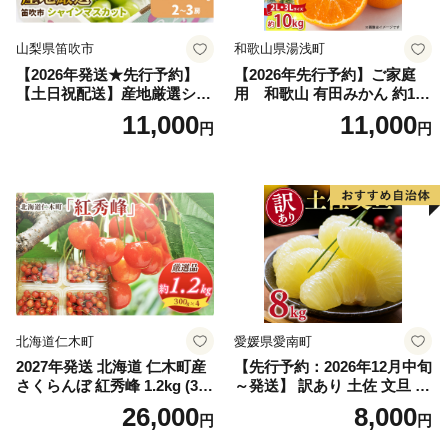
山梨県笛吹市
和歌山県湯浅町
【2026年発送★先行予約】
【2026年先行予約】ご家庭
【土日祝配送】産地厳選シャ
用 和歌山 有田みかん 約10k
インマスカット1.2kg～1.3kg
g (2L、3Lサイズ)【湯浅町】
11,000
11,000
円
円
（2房～3房）※沖縄・離島配
_ZJ6079
送不可※ 106-003-sku02-26y
｜シャインマスカット 発送
笛吹市 山梨県 フルーツ 果物
ぶどう 葡萄 大粒 シャインマ
スカット おすすめ シャイン
マスカット 贈答 ギフト 産地
笛吹市 シャインマスカット
笛吹 葡萄 国産 ぶどう 人気
国産 1.2kg 先行｜
北海道仁木町
愛媛県愛南町
2027年発送 北海道 仁木町産
【先行予約：2026年12月中旬
さくらんぼ 紅秀峰 1.2kg (300
～発送】 訳あり 土佐 文旦 8k
g×4パック) Lサイズ以上 旬
g (Mサイズ以上サイズミック
26,000
8,000
円
円
桜桃 産地直送 サクランボ チ
ス) 8000円 わけあり ぶんた
ェリー フルーツ 果物 果物類
ん みかん mikan 蜜柑 ミカン