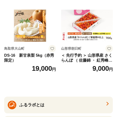
仁木町 仁木 [松山商店]
土佐文旦 家庭用 産地直送 国
産 農家直送 期間限定 特産品
サイズミックス くらもとフ
ァーム 愛南町 愛媛県
鳥取県大山町
山形県朝日町
DS-16 新甘泉梨 5kg（赤秀
＜ 先行予約 ＞ 山形県産 さく
限定）
らんぼ （ 佐藤錦 ・ 紅秀峰
） ご家庭用 M以上 700g 【20
19,000
9,000
円
円
26年6月下旬から7月上旬発
送】 山形県 果物 フルーツ 初
夏 夏 送料無料
ふるラボとは