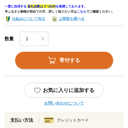
一度に決済する
返礼品数は３つ以内
を推奨しております。
🔰ふるさと納税が初めての方、詳しく知りたい方は
こちら
でご確認ください。
仕組みについて知る
上限額を調べる
数量
寄付する
お気に入りに追加する
お問い合わせについて
支払い方法
クレジットカード