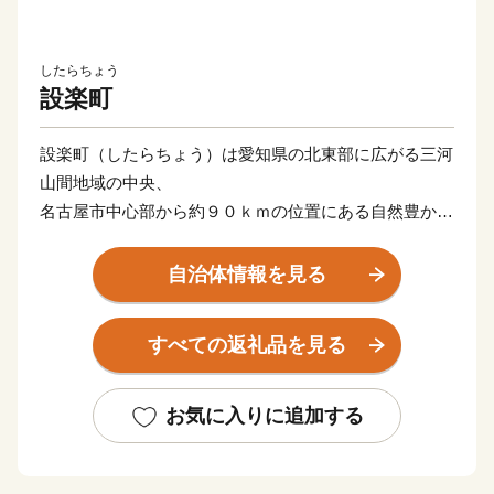
したらちょう
設楽町
設楽町（したらちょう）は愛知県の北東部に広がる三河
山間地域の中央、
名古屋市中心部から約９０ｋｍの位置にある自然豊かな
まちです。
自治体情報を見る
面積の約９割を占める森林は、愛知県の生活を支えてい
る豊川・矢作川・天竜川の水源地。
すべての返礼品を見る
愛知の100名山にも選ばれる数々の山に囲まれ、美しい
山並みを町のいたるところから眺めることができます。
お気に入りに追加する
季節の移りゆく彩りが、まちをさまざまな表情に変えて
いく。