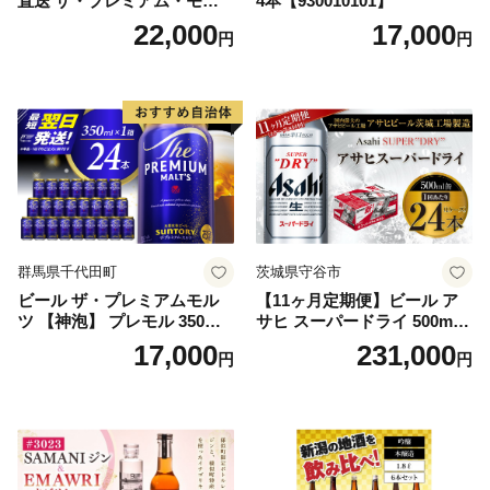
直送 ザ・プレミアム・モル
4本【930010101】
ツ 350ml×24本 プレモル [149
22,000
17,000
円
円
5]
群馬県千代田町
茨城県守谷市
ビール ザ・プレミアムモル
【11ヶ月定期便】ビール ア
ツ 【神泡】 プレモル 350ml
サヒ スーパードライ 500ml 2
× 24本 サントリー〈天然水の
4本 1ケース×11ヶ月 | アサヒ
17,000
231,000
円
円
ビール工場〉群馬※沖縄・離
ビール 究極の辛口 酒 お酒 ア
島地域へのお届け不可
ルコール 生ビール Asahi ア
サヒビール スーパードライ s
uper dry 11回 缶ビール 缶 ギ
フト 内祝い 茨城県守谷市 送
料無料