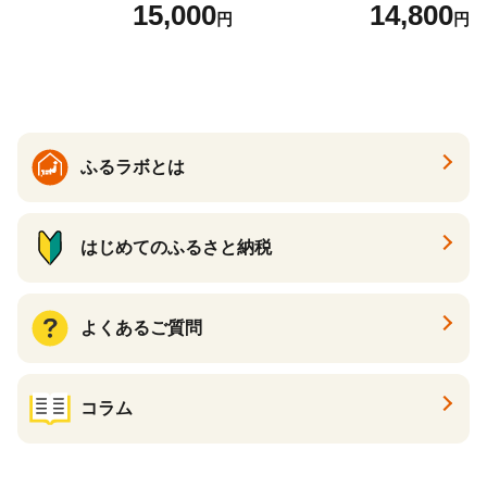
ル 缶ビール 酒 お酒 アルコー
キリンビール 一番搾り ビー
15,000
14,800
円
円
ル 辛口
ル 24缶 きりんいちばんしぼ
り キリン一番搾り びーる 1
ケース 24缶 24本 キリン一番
搾り KIRIN きりん 麒麟 キリ
ン一番搾り いちばんしぼり
キリン一番搾り 父の日 ちち
の日
ふるラボとは
はじめてのふるさと納税
よくあるご質問
コラム