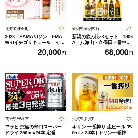
北海道様似町
新潟県新潟県庁
3023 SAMANIジン EMA
新潟の飲み比べセット 1806
WRIイチゴリキュール セッ
A（八海山・久保田・雪中
ト（箱入り）【大人の味 酒
梅・越乃寒梅・かたふね・千
20,000
68,000
円
円
お酒 洋酒 スピリッツ クラフ
代の光）
トジン 国産 sake SAKE gin
GIN liqueur LIQUEUR お酒
セット 詰め合わせ カクテル
ソーダ割り アルコール ロッ
ク ソーダ ジントニック 】
茨城県守谷市
滋賀県多賀町
アサヒ 究極の辛口スーパー
キリン 一番搾り 生ビール 35
ドライ 350ml×24本 定番 ビー
0ml × 24本 | キリン一番搾り