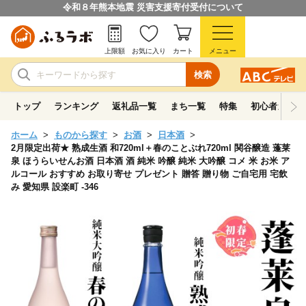
令和８年熊本地震 災害支援寄付受付について
上限額
お気に入り
カート
メニュー
検索
トップ
ランキング
返礼品一覧
まち一覧
特集
初心者ガイド
ホーム
ものから探す
お酒
日本酒
2月限定出荷★ 熟成生酒 和720ml＋春のことぶれ720ml 関谷醸造 蓬莱
泉 ほうらいせんお酒 日本酒 酒 純米 吟醸 純米 大吟醸 コメ 米 お米 ア
ルコール おすすめ お取り寄せ プレゼント 贈答 贈り物 ご自宅用 宅飲
み 愛知県 設楽町 -346