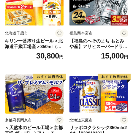
北海道千歳市
福島県本宮市
キリン一番搾り生ビール＜北
【福島のへそのまち もとみ
海道千歳工場産＞350ml（24
や産】アサヒスーパードライ
本） 2ケース
350ml×24本 合計8.4L 1ケー
30,800
15,000
円
円
ス アルコール度数5% 缶ビー
ル お酒 ビール アサヒ スーパ
ードライ super dry 24缶 辛
口 送料無料 カメイ 本宮市
【07214-0206】
京都府長岡京市
北海道恵庭市
＜天然水のビール工場＞京都
サッポロクラシック350ml×2