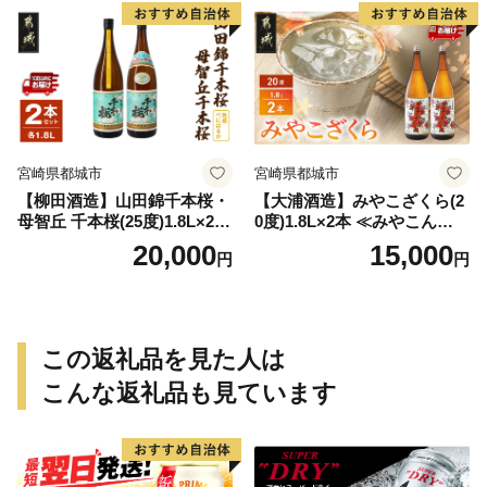
宮崎県都城市
宮崎県都城市
【柳田酒造】山田錦千本桜・
【大浦酒造】みやこざくら(2
母智丘 千本桜(25度)1.8L×2本
0度)1.8L×2本 ≪みやこんじょ
≪みやこんじょ特急便≫_AC
特急便≫_MJ-0771
20,000
15,000
円
円
-0751
この返礼品を見た人は
こんな返礼品も見ています