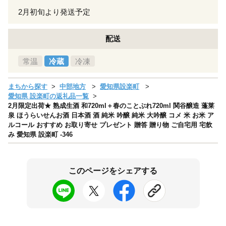
2月初旬より発送予定
配送
常温
冷蔵
冷凍
まちから探す
中部地方
愛知県設楽町
愛知県 設楽町の返礼品一覧
2月限定出荷★ 熟成生酒 和720ml＋春のことぶれ720ml 関谷醸造 蓬莱
泉 ほうらいせんお酒 日本酒 酒 純米 吟醸 純米 大吟醸 コメ 米 お米 ア
ルコール おすすめ お取り寄せ プレゼント 贈答 贈り物 ご自宅用 宅飲
み 愛知県 設楽町 -346
このページをシェアする