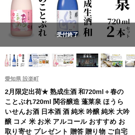
受付終了
愛知県 設楽町
2月限定出荷★ 熟成生酒 和720ml＋春の
ことぶれ720ml 関谷醸造 蓬莱泉 ほうら
いせんお酒 日本酒 酒 純米 吟醸 純米 大吟
醸 コメ 米 お米 アルコール おすすめ お
取り寄せ プレゼント 贈答 贈り物 ご自宅