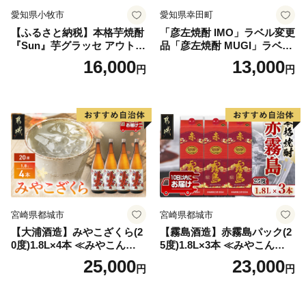
愛知県小牧市
愛知県幸田町
【ふるさと納税】本格芋焼酎
「彦左焼酎 IMO」ラベル変更
『Sun』芋グラッセ アウトド
品「彦左焼酎 MUGI」ラベル
ア ソロキャンプ ベランピン
変更品 飲み比べ セット 合計
16,000
13,000
円
円
グ 巣ごもり 就労支援
2本 720ml×各1本 25度 焼酎
お酒 麦焼酎 芋焼酎
宮崎県都城市
宮崎県都城市
【大浦酒造】みやこざくら(2
【霧島酒造】赤霧島パック(2
0度)1.8L×4本 ≪みやこんじょ
5度)1.8L×3本 ≪みやこんじょ
特急便≫_AD-0771
特急便≫_23-07-K03P-1800-3
25,000
23,000
円
円
-Q