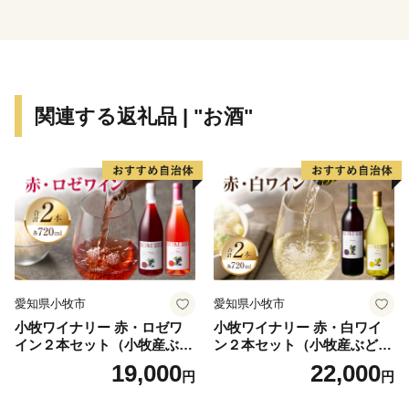
都会では見られない風景や体験があなたを待っていま
す。
関連する返礼品 | "お酒"
愛知県小牧市
愛知県小牧市
小牧ワイナリー 赤・ロゼワ
小牧ワイナリー 赤・白ワイ
イン２本セット（小牧産ぶど
ン２本セット（小牧産ぶどう
う100％使用）
100％使用）
19,000
22,000
円
円