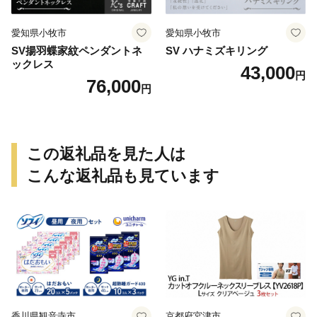
愛知県小牧市
愛知県小牧市
SV揚羽蝶家紋ペンダントネ
SV ハナミズキリング
ックレス
43,000
円
76,000
円
この返礼品を見た人は
こんな返礼品も見ています
香川県観音寺市
京都府宮津市