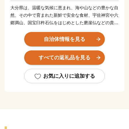
大分県は、温暖な気候に恵まれ、海や山などの豊かな自
然、その中で育まれた新鮮で安全な食材、宇佐神宮や六
郷満山、国宝臼杵石仏をはじめとした磨崖仏などの貴重
な歴史的文化遺産など多くの地域資源があります。
また、なんといっても県内全域に広がる温泉は、日本一
自治体情報を見る
の湧出量と温泉数を誇り、地球上にある１０種類の泉質
のうち８種類を有しています。
すべての返礼品を見る
お気に入りに追加する