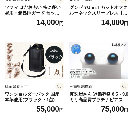
ソフィ はだおもい 特に多い
グンゼ YG in.T カットオフク
昼用・超熟睡ガード セット
ルーネックスリーブレス【Y
羽付き ナプキン 生理用品 サ
V2618P】Lサイズ クリアベ
14,000
14,000
円
円
ニタリー ユニ・チャーム
ージュ3枚セット [№5716-04
32]
福岡県春日市
三重県志摩市
ワンショルダーバック 国産
真珠屋さん 冠婚葬祭 8.5～9.0
本革使用(ブラック・1点) 鞄
ミリ高品質プラチナピアス P
バック バッグ カバン レザー
t900 志摩産アコヤ真珠 ブラ
55,000
75,000
円
円
国産 日本製 牛革 黒 革 革製
ックパール 黒真珠
品 手作り 男性 女性 レディー
ス メンズ【ksg1307-bk】【Z
enis】