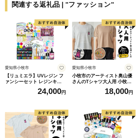
関連する返礼品 | "ファッション"
愛知県小牧市
愛知県小牧市
【リュミエラ】UVレジン フ
小牧市のアーティスト奥山優
ァンシーセット レジンキッ
さんのTシャツ大人用 小牧市
ト ハンドメイド レジンクラ
制70周年記念
24,000
18,000
円
円
フト アクセサリーキット 手
作り セット レジン LEDライ
ト