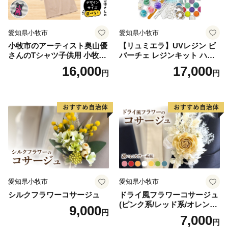
愛知県小牧市
愛知県小牧市
小牧市のアーティスト奥山優
【リュミエラ】UVレジン ビ
さんのTシャツ子供用 小牧市
バーチェ レジンキット ハン
制70周年記念
ドメイド レジンクラフト ア
16,000
17,000
円
円
クセサリーキット 手作り セ
ット レジン LEDライト
愛知県小牧市
愛知県小牧市
シルクフラワーコサージュ
ドライ風フラワーコサージュ
(ピンク系/レッド系/オレンジ
9,000
円
系/ホワイト系/イエロー系/グ
7,000
円
リーン系/ブルー系）