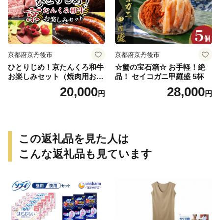
京都府京丹後市
京都府京丹後市
ひとりじめ！京たんくろ和牛
☆蟹の宝石箱☆ お手軽！絶
お楽しみセット（焼肉用お
品！ セイコガニ甲羅盛 5杯
肉、ハンバーグ、生ハム、ソ
20,000
28,000
円
円
ーセージ）食べ比べ お試し
福袋
この返礼品を見た人は
こんな返礼品も見ています