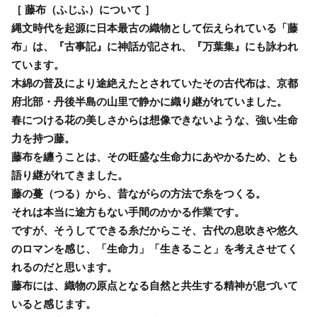
［ 藤布（ふじふ）について ］
縄文時代を起源に日本最古の織物として伝えられている「藤
布」は、『古事記』に神話が記され、『万葉集』にも詠われ
ています。
木綿の普及により途絶えたとされていたその古代布は、京都
府北部・丹後半島の山里で静かに織り継がれていました。
春につける花の美しさからは想像できないような、強い生命
力を持つ藤。
藤布を纏うことは、その旺盛な生命力にあやかるため、とも
語り継がれてきました。
藤の蔓（つる）から、昔ながらの方法で糸をつくる。
それは本当に途方もない手間のかかる作業です。
ですが、そうしてできる糸だからこそ、古代の息吹きや悠久
のロマンを感じ、「生命力」「生きること」を考えさせてく
れるのだと思います。
藤布には、織物の原点となる自然と共生する精神が息づいて
いると感じます。