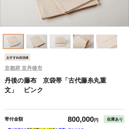
おすすめ自治体
京都府 京丹後市
丹後の藤布 京袋帯「古代藤糸丸重
文」 ピンク
800,000
寄付金額
在庫あり
円