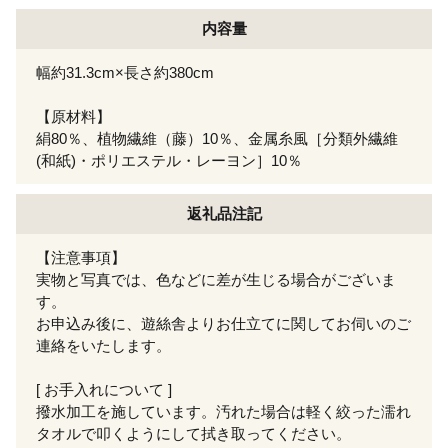
内容量
幅約31.3cm×長さ約380cm
【原材料】
絹80％、植物繊維（藤）10％、金属糸風［分類外繊維
(和紙)・ポリエステル・レーヨン］10％
返礼品注記
【注意事項】
実物と写真では、色などに差が生じる場合がございま
す。
お申込み後に、遊絲舎よりお仕立てに関してお伺いのご
連絡をいたします。
[ お手入れについて ]
撥水加工を施しています。汚れた場合は軽く絞った濡れ
タオルで叩くようにして拭き取ってください。