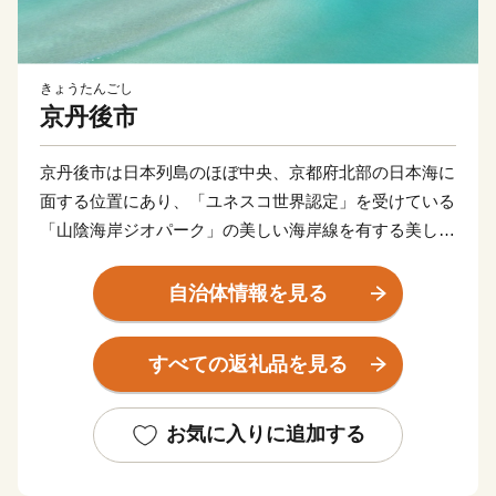
きょうたんごし
京丹後市
京丹後市は日本列島のほぼ中央、京都府北部の日本海に
面する位置にあり、「ユネスコ世界認定」を受けている
「山陰海岸ジオパーク」の美しい海岸線を有する美しい
まちです。また、伝統的な絹織物である「丹後ちりめ
ん」発祥の地でもあり、絹織物の生産量は日本一を誇り
自治体情報を見る
ます。
すべての返礼品を見る
★ABCテレビのニュース情報番組「news おかえり」
で、◆株式会社 橘商店の京丹後の地元魚屋が作ったお
任せ干物セット が紹介されました！
お気に入りに追加する
👉お任せ干物セット
★ほかにも魅力的な返礼品がたくさん‼