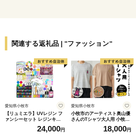
👉丹後ちりめんの「絹100％ゴシゴシタオル」と丹後の
海のお塩「タンゴブルーソルト」
👉有機JAS認証米「おおきに大地米」
関連する返礼品 | "ファッション"
愛知県小牧市
愛知県小牧市
【リュミエラ】UVレジン フ
小牧市のアーティスト奥山優
ァンシーセット レジンキッ
さんのTシャツ大人用 小牧市
ト ハンドメイド レジンクラ
制70周年記念
24,000
18,000
円
円
フト アクセサリーキット 手