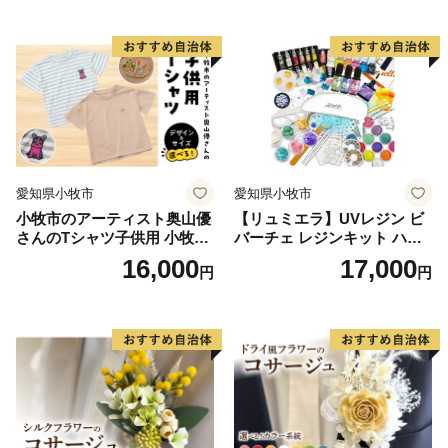
作り セット レジン LEDライ
ト
愛知県小牧市
愛知県小牧市
小牧市のアーティスト奥山優
【リュミエラ】UVレジン ビ
さんのTシャツ子供用 小牧市
バーチェ レジンキット ハン
制70周年記念
ドメイド レジンクラフト ア
16,000
17,000
円
円
クセサリーキット 手作り セ
ット レジン LEDライト