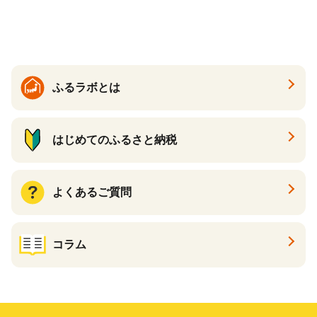
品 手作り 男性 女性 レディー
ス メンズ【ksg1307-bk】【Z
enis】
ふるラボとは
はじめてのふるさと納税
よくあるご質問
コラム