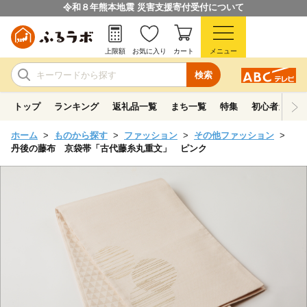
令和８年熊本地震 災害支援寄付受付について
上限額
お気に入り
カート
メニュー
検索
トップ
ランキング
返礼品一覧
まち一覧
特集
初心者ガイド
ホーム
ものから探す
ファッション
その他ファッション
丹後の藤布 京袋帯「古代藤糸丸重文」 ピンク