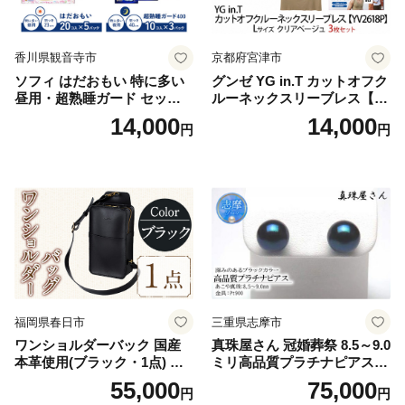
香川県観音寺市
京都府宮津市
ソフィ はだおもい 特に多い
グンゼ YG in.T カットオフク
昼用・超熟睡ガード セット
ルーネックスリーブレス【Y
羽付き ナプキン 生理用品 サ
V2618P】Lサイズ クリアベ
14,000
14,000
円
円
ニタリー ユニ・チャーム
ージュ3枚セット [№5716-04
32]
福岡県春日市
三重県志摩市
ワンショルダーバック 国産
真珠屋さん 冠婚葬祭 8.5～9.0
本革使用(ブラック・1点) 鞄
ミリ高品質プラチナピアス P
バック バッグ カバン レザー
t900 志摩産アコヤ真珠 ブラ
55,000
75,000
円
円
国産 日本製 牛革 黒 革 革製
ックパール 黒真珠