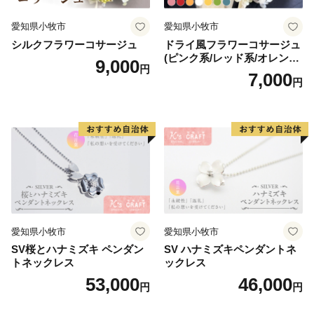
愛知県小牧市
愛知県小牧市
シルクフラワーコサージュ
ドライ風フラワーコサージュ
(ピンク系/レッド系/オレンジ
9,000
円
系/ホワイト系/イエロー系/グ
7,000
円
リーン系/ブルー系）
愛知県小牧市
愛知県小牧市
SV桜とハナミズキ ペンダン
SV ハナミズキペンダントネ
トネックレス
ックレス
53,000
46,000
円
円