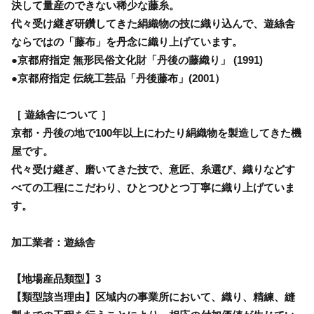
決して量産のできない稀少な藤糸。
代々受け継ぎ研鑽してきた絹織物の技に織り込んで、遊絲舎
ならではの「藤布」を丹念に織り上げています。
●京都府指定 無形民俗文化財「丹後の藤織り」 (1991)
●京都府指定 伝統工芸品「丹後藤布」(2001）
［ 遊絲舎について ］
京都・丹後の地で100年以上にわたり絹織物を製造してきた機
屋です。
代々受け継ぎ、磨いてきた技で、意匠、糸選び、織りなどす
べての工程にこだわり、ひとつひとつ丁寧に織り上げていま
す。
加工業者：遊絲舎
【地場産品類型】3
【類型該当理由】区域内の事業所において、織り、精練、縫