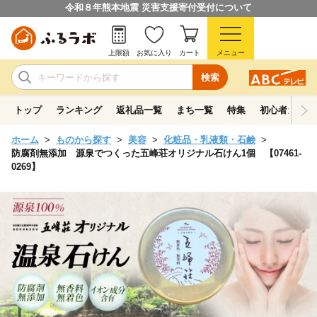
令和８年熊本地震 災害支援寄付受付について
上限額
お気に入り
カート
メニュー
検索
トップ
ランキング
返礼品一覧
まち一覧
特集
初心者ガイド
ホーム
ものから探す
美容
化粧品・乳液類・石鹸
防腐剤無添加 源泉でつくった五峰荘オリジナル石けん1個 【07461-
0269】