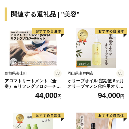
も豊富に揃っています。
関連する返礼品 | "美容"
ふるさと納税を通して、一人でも多くの皆様に西郷村
の魅力を感じていただき、村づくりに参加していただけ
れば幸いです。
島根県海士町
岡山県瀬戸内市
アロマトリートメント（全
オリーブオイル 定期便 6ヶ月
身）＆リフレグソロジーチケ
オリーブマノン化粧用オリー
ット
ブオイル 200ml オリーブ オ
44,000
94,000
円
円
イル 美容 スキンケア 化粧用
油 オリーブ油 お楽しみ