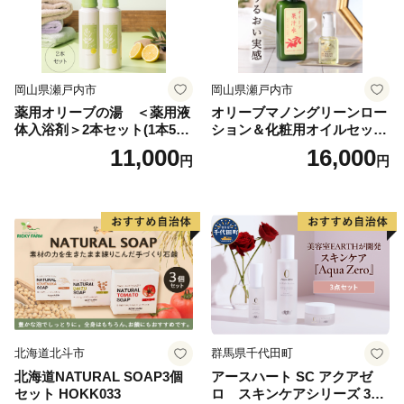
岡山県瀬戸内市
岡山県瀬戸内市
薬用オリーブの湯 ＜薬用液
オリーブマノングリーンロー
体入浴剤＞2本セット(1本500
ション＆化粧用オイルセット
ml） 美容
美容グッズ スキンケア 化粧
11,000
16,000
円
円
水
北海道北斗市
群馬県千代田町
北海道NATURAL SOAP3個
アースハート SC アクアゼ
セット HOKK033
ロ スキンケアシリーズ 3点