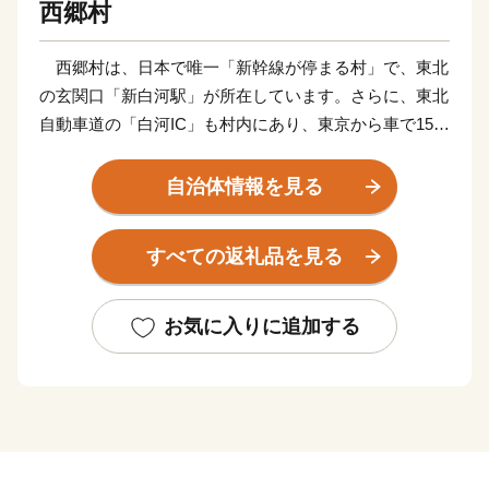
西郷村
西郷村は、日本で唯一「新幹線が停まる村」で、東北
の玄関口「新白河駅」が所在しています。さらに、東北
自動車道の「白河IC」も村内にあり、東京から車で150
分、新幹線で80分と抜群のアクセスの良さを誇り、利便
性と環境面に恵まれた非常に暮らしやすく、自然豊かな
自治体情報を見る
村です。
すべての返礼品を見る
人口も、全国の村で4番目に多くなっています。
観光資源にも恵まれており、日光国立公園にある甲子
お気に入りに追加する
温泉は、四季折々の豊かな自然と、豊富に湧き出る温泉
が心身を癒してくれます。
また、村の特産品であるジャガイモをはじめとした
「高原野菜」や「源流米」など地域性を活かした特産品