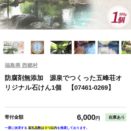
福島県 西郷村
防腐剤無添加 源泉でつくった五峰荘オ
リジナル石けん1個 【07461-0269】
6,000
寄付金額
在庫あり
円
一度に決済する
返礼品数は３つ以内
を推奨しております。