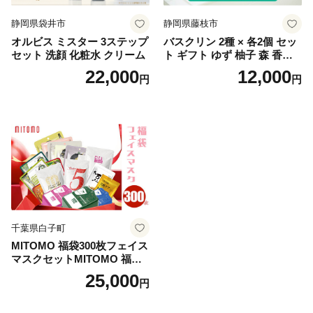
静岡県袋井市
静岡県藤枝市
オルビス ミスター 3ステップ
バスクリン 2種 × 各2個 セッ
セット 洗顔 化粧水 クリーム
ト ギフト ゆず 柚子 森 香り
日用品 お風呂 バス用品 温活
22,000
12,000
円
円
アロマ 香り まとめ買い静岡
県 藤枝市 医薬部外品
千葉県白子町
MITOMO 福袋300枚フェイス
マスクセットMITOMO 福袋3
00枚フェイスマスクセット
25,000
円
ふるさと納税 パック ファイ
スパック フェイスマスク 美
容 スキンケア 福袋 千葉県 白