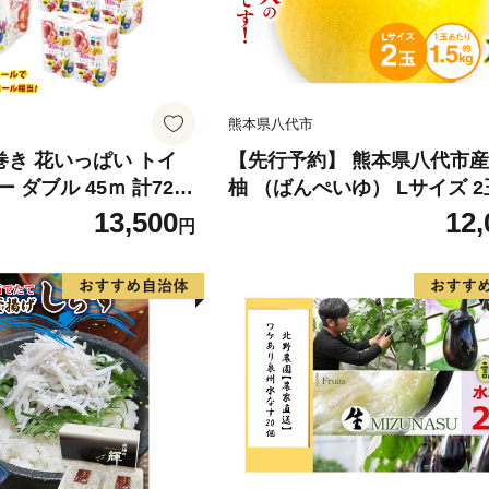
熊本県八代市
倍巻き 花いっぱい トイ
【先行予約】 熊本県八代市産
 ダブル 45ｍ 計72ロ
柚 （ばんぺいゆ） Lサイズ 2
 花柄 プリント ハーブ
橘 みかん 果物 くだもの フ
13,500
12,
円
製 まとめ買い 防災 常
おやつ 特産 熊本県 八代市 【2
 エコ 日用雑貨 消耗品
年12月上旬より順次発送】
 北海道 倶知安町 日用