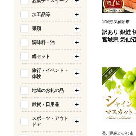
お菓子・スイーツ
加工品等
宮城県気仙沼市
麺類
訳あり 銀鮭 切
宮城県 気仙沼市 
調味料・油
類 海鮮 訳ア
サケ 鮭切身 
鍋セット
庭用 おかず 
鮭切り身 魚 
旅行・イベント・
体験
地域のお礼の品
雑貨・日用品
スポーツ・アウト
ドア
香川県東かがわ市