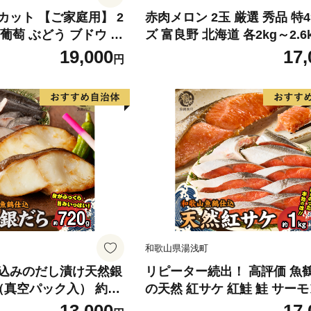
カット 【ご家庭用】 2
赤肉メロン 2玉 厳選 秀品 特
) 葡萄 ぶどう ブドウ フ
ズ 富良野 北海道 各2kg～2.6k
くだもの 果実 旬の果物
セット ファーム富良野 メロン
19,000
17,
円
香川 香川県 東かがわ
ん 果物 くだもの フルーツ 
旬の果物 旬のフルーツ
和歌山県湯浅町
込みのだし漬け天然銀
リピーター続出！ 高評価 魚
真空パック入） 約72
の天然 紅サケ 紅鮭 鮭 サーモ
独自製法 良質な脂 ふっ
身 切り身 約1kg レビュー高