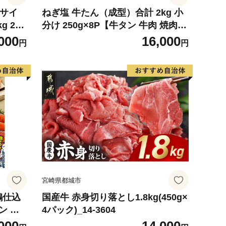
4サイ
ねぎ塩 牛たん（成型）合計 2kg 小
g 2玉
分け 250g×8P【牛タン 牛肉 焼肉用
 めろ
薄切り 訳あり サイズ不揃い】
000
16,000
円
円
デザート
宮崎県都城市
鶴仕込
国産牛 赤身切り落とし1.8kg(450g×
ン 切
4パック)_14-3604
評価 小