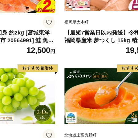
福岡県大木町
身 約2kg [宮城東洋
【最短7営業日以内発送】令
20564991] 鮭 魚介
福岡県産米 夢つくし 15kg 精
リ 規格外 不揃い さけ
北海道・沖縄・離島は配送不
12,500
19,
円
シャケ 切り身 冷凍 家
弁当 支援 サーモン 銀
わけあり
北海道上富良野町