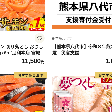
熊本県八代市
ン 切り落とし おさし
【熊本県八代市】令和８年熊
5gx8p [足利本店 宮城県
震 災害支援
4313] 魚 魚介類 鮭 お
11,500
1,
円
 刺身 生 生食 個包装
 海鮮 海鮮丼 魚介