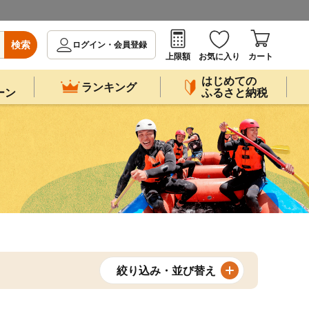
検索
ログイン・会員登録
上限額
お気に入り
カート
はじめての
ランキング
ーン
ふるさと納税
絞り込み・並び替え