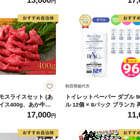
13,000
17,
円
 身質 甘み 旨味 白身
分け 真空パック 梅酒 真昆布
 北海道南産 真こんぶ
だし まろやか 天然 鮭 魚 海
け ムニエル 味噌漬け
鮮 魚介 食品 食べ物 おかず 
町 送料無料_G7334
水産加工品 冷凍 グルメ お取
和歌山県 湯浅町 送料無料_G7
秋田県能代市
モスライスセット (あ
トイレットペーパー ダブル 9
イス400g、あか牛の
ル 12個 × 8パック ブランカ
き)
100％ 芯あり 日用品 消耗品
17,000
11,
円
生活用品 備蓄 秋田県 能代市
料 《能代製紙》