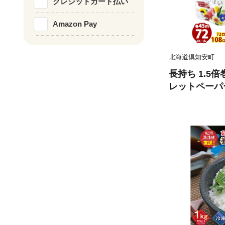
クレジットカード払い
Amazon Pay
北海道倶知安町
長持ち 1.5
レットペーパー
ール 全18種
香り付き 日本
備品 ペーパー
備蓄 送料無料
品