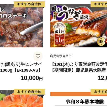
鹿児島県鹿屋市
!(訳あり)牛ヒレサイ
【10/1(木)より寄附金額改定
000g【B-1098-AS】
【期間限定】鹿児島県大隅産
蒲焼4尾（400g） KN007-02
10,000
12,
円