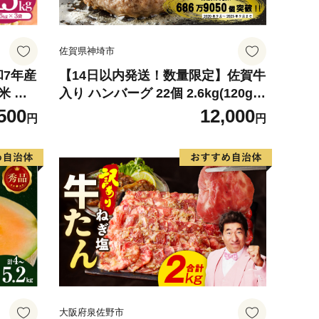
佐賀県神埼市
和7年産
【14日以内発送！数量限定】佐賀牛
米 ※
入り ハンバーグ 22個 2.6kg(120g×
可
22個)【佐賀牛 黒毛和牛 ブランド牛
500
12,000
円
円
九州 ハンバーグ 牛肉 豚肉 国産 お
弁当 おかず 惣菜 おすすめ 人気】(H
083106)
大阪府泉佐野市