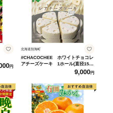
北海道別海町
#CHACOCHEE ホワイトチョコレ
アチーズケーキ 1ホール(直径15c
000
円
m)（北海道,別海町,チーズ,ちーず,
9,000
円
チーズケーキ,ふるさと納税）