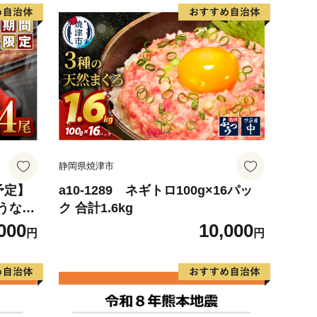
静岡県焼津市
予定】
a10-1289 ネギトロ100g×16パッ
うなぎ
ク 合計1.6kg
3
000
10,000
円
円