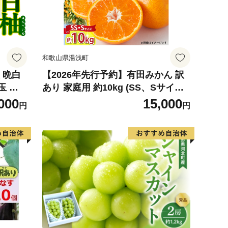
和歌山県湯浅町
 晩白
【2026年先行予約】有田みかん 訳
玉 柑
あり 家庭用 約10kg (SS、Sサイズ)
ルーツ
みかん 温州みかん フルーツ 柑橘 果
000
15,000
円
円
026
物 果実 ジューシー 人気 国産 食べ
物 和歌山県 湯浅町 送料無料_ZJ60
98