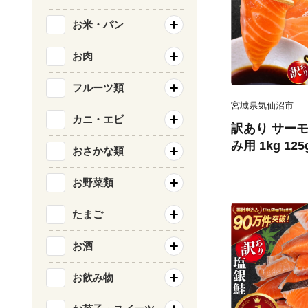
お米・パン
お肉
フルーツ類
宮城県気仙沼市
カニ・エビ
訳あり サーモ
み用 1kg 12
おさかな類
気仙沼市 2056
刺し身 刺し身
お野菜類
チリ銀鮭 銀鮭
たまご
お酒
お飲み物