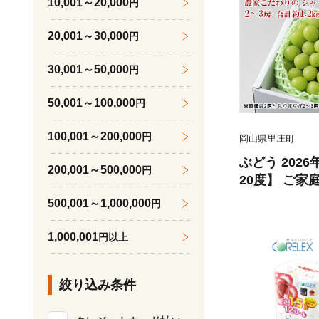
10,001～20,000
円
20,001～30,000
円
30,001～50,000
円
50,001～100,000
円
100,001～200,000
円
岡山県里庄町
ぶどう 202
200,001～500,000
円
20度】 ご家
ャイン マスカ
500,001～1,000,000
円
2kg ブドウ 
ーツ 果物 【 N
1,000,001
円以上
絞り込み条件