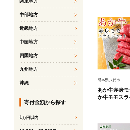
関東地方
くら 柔らかい
魚のトロ 梅酒
中部地方
だし漬け 煮付
鍋物 冷凍 湯浅
近畿地方
中国地方
四国地方
九州地方
熊本県八代市
沖縄
あか牛赤身モ
か牛モモスラ
寄付金額から探す
たれ200ml付
1
万円以内