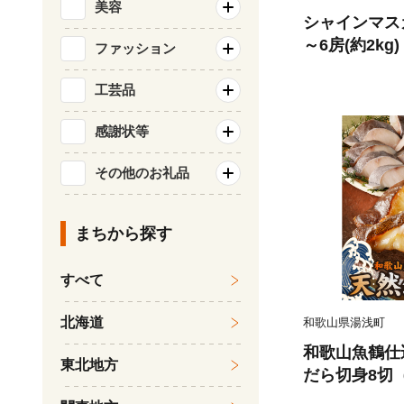
美容
シャインマス
～6房(約2kg
ファッション
ルーツ 果物 
旬のフルーツ 
工芸品
市
感謝状等
その他のお礼品
まちから探す
すべて
北海道
和歌山県湯浅町
和歌山魚鶴仕
東北地方
だら切身8切（
0g 小分け 