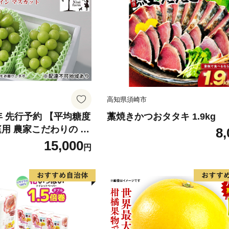
高知県須崎市
6年 先行予約 【平均糖度
藁焼きかつおタタキ 1.9kg
庭用 農家こだわりの シ
8,
ット 2～3房 合計約1.
15,000
円
葡萄 岡山県産 国産 フル
ini farm 農家 直送 】