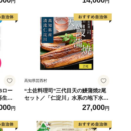
000
14,000
円
円
 使用
の幸 海
お弁当
り寄せ
317
高知県芸西村
6ロー
“土佐料理司”三代目天の鰻蒲焼2尾
 再生紙
セット／「仁淀川」水系の地下水使
 無香料
用 完全無投薬養殖 国産・高知県産
000
27,000
円
円
 送料無
〈高知市共通返礼品〉うなぎ 真空
パック （ウナギう・たれセット）